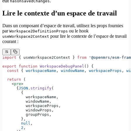
état
.
hasUnsavedChanges
Lire le contexte d’un espace de travail
Dans un composant d’espace de travail, utilisez les props fournies
par
ou le hook
Workspace2DefinitionProps
pour lire le contexte de l’espace de travail
useWorkspace2Context
courant :
import
 { useWorkspace2Context } 
from
 '@openmrs/esm-fram
export
 function
 WorkspaceDebugPanel
() {
  const
 { 
workspaceName
, 
windowName
, 
workspaceProps
, 
wi
  return
 (
    <
pre
>
      {
JSON
.
stringify
(
        {
          workspaceName,
          windowName,
          workspaceProps,
          windowProps,
          groupProps,
        },
        null
,
        2
,