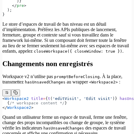
      )}
    </
pre
>
  );
}
Le store d’espaces de travail de bas niveau est un détail
d’implémentation. Préférez les APIs publiques de lancement,
fermeture, groupe et contexte sauf si vous travaillez dans le
framework lui-même. Si un composant doit fermer toute la fenêtre
au lieu de se fermer seulement lui-même avec ses espaces de travail
enfants, appelez
.
closeWorkspace({ closeWindow: true })
Changements non enregistrés
Workspace v2 n’utilise pas
. À la place,
promptBeforeClosing
transmettez
au wrapper
:
hasUnsavedChanges
<Workspace2>
<
Workspace2
 title
=
{
t
(
'editVisit'
, 
'Edit visit'
)} 
hasUns
  {
/* workspace content */
}
</
Workspace2
>
Quand un utilisateur ferme un espace de travail, ferme une fenêtre,
change des props incompatibles ou change de groupe, le système
vérifie les indicateurs
des espaces de travail
hasUnsavedChanges
concernés et affiche une confirmation si nécessaire.