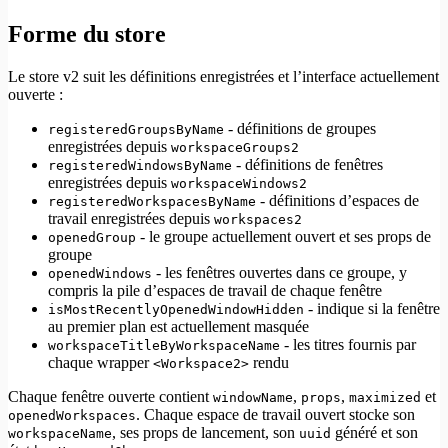
Forme du store
Le store v2 suit les définitions enregistrées et l’interface actuellement
ouverte :
- définitions de groupes
registeredGroupsByName
enregistrées depuis
workspaceGroups2
- définitions de fenêtres
registeredWindowsByName
enregistrées depuis
workspaceWindows2
- définitions d’espaces de
registeredWorkspacesByName
travail enregistrées depuis
workspaces2
- le groupe actuellement ouvert et ses props de
openedGroup
groupe
- les fenêtres ouvertes dans ce groupe, y
openedWindows
compris la pile d’espaces de travail de chaque fenêtre
- indique si la fenêtre
isMostRecentlyOpenedWindowHidden
au premier plan est actuellement masquée
- les titres fournis par
workspaceTitleByWorkspaceName
chaque wrapper
rendu
<Workspace2>
Chaque fenêtre ouverte contient
,
,
et
windowName
props
maximized
. Chaque espace de travail ouvert stocke son
openedWorkspaces
, ses props de lancement, son
généré et son
workspaceName
uuid