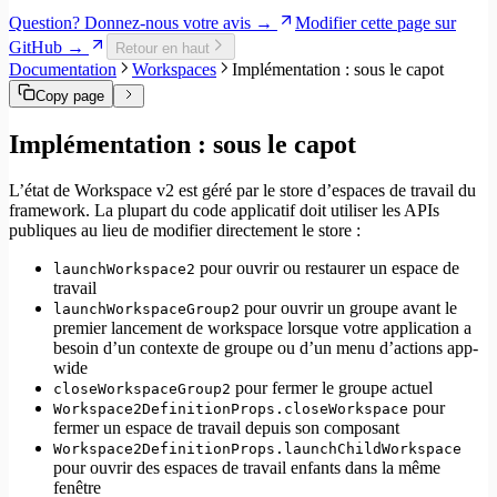
Internationalisation
Question? Donnez-nous votre avis →
Modifier cette page sur
Gestion des erreurs
GitHub →
Retour en haut
Tests
Documentation
Workspaces
Implémentation : sous le capot
Performance
Copy page
Implémentation : sous le capot
L’état de Workspace v2 est géré par le store d’espaces de travail du
framework. La plupart du code applicatif doit utiliser les APIs
publiques au lieu de modifier directement le store :
pour ouvrir ou restaurer un espace de
launchWorkspace2
travail
pour ouvrir un groupe avant le
launchWorkspaceGroup2
premier lancement de workspace lorsque votre application a
besoin d’un contexte de groupe ou d’un menu d’actions app-
wide
pour fermer le groupe actuel
closeWorkspaceGroup2
pour
Workspace2DefinitionProps.closeWorkspace
fermer un espace de travail depuis son composant
Workspace2DefinitionProps.launchChildWorkspace
pour ouvrir des espaces de travail enfants dans la même
fenêtre