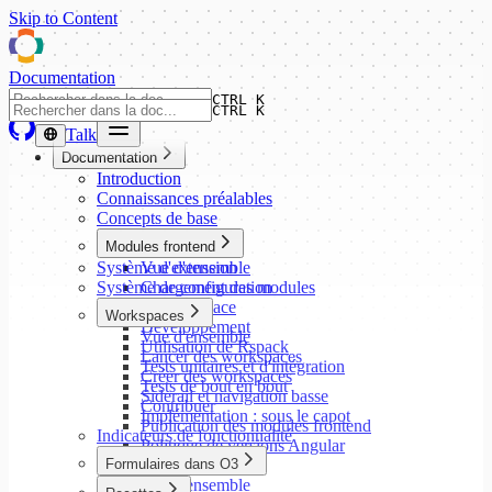
Skip to Content
Documentation
CTRL K
CTRL K
Talk
Documentation
Introduction
Connaissances préalables
Concepts de base
Modules frontend
Système d'extension
Vue d'ensemble
Système de configuration
Chargement des modules
Mise en place
Workspaces
Développement
Vue d'ensemble
Utilisation de Rspack
Lancer des workspaces
Tests unitaires et d'intégration
Créer des workspaces
Tests de bout en bout
Siderail et navigation basse
Contribuer
Implémentation : sous le capot
Publication des modules frontend
Indicateurs de fonctionnalité
Politique de versions Angular
Formulaires dans O3
Vue d'ensemble