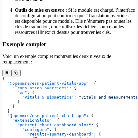
Outils de mise en œuvre
: Si le module est chargé, l’interface
de configuration peut confirmer que “Translation overrides”
est disponible pour ce module. Elle n’énumère pas toutes les
clés de traduction, donc utilisez les fichiers source ou les
ressources i18next ci-dessus pour trouver les clés.
Exemple complet
Voici un exemple complet montrant les deux niveaux de
remplacement :
{
  "@openmrs/esm-patient-vitals-app"
: {
    "Translation overrides"
: {
      "en"
: {
        "Vitals & Biometrics"
: 
"Vitals and measurements
      }
    }
  },
  "@openmrs/esm-patient-chart-app"
: {
    "extensionSlots"
: {
      "patient-chart-dashboard-slot"
: {
        "configure"
: {
          "results-summary-dashboard"
: {