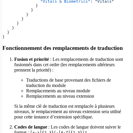
                "Vitals & Biometrics"
: 
"Vitals"
              }
            }
          }
        }
      }
    }
  }
}
Fonctionnement des remplacements de traduction
Fusion et priorité
: Les remplacements de traduction sont
fusionnés dans cet ordre (les remplacements ultérieurs
prennent la priorité) :
Traductions de base provenant des fichiers de
traduction du module
Remplacements au niveau module
Remplacements au niveau extension
Si la même clé de traduction est remplacée à plusieurs
niveaux, le remplacement au niveau extension sera utilisé
pour cette instance d’extension spécifique.
Codes de langue
: Les codes de langue doivent suivre le
format :
[a-z]{2,3}(-[A-Z]{2,3})?