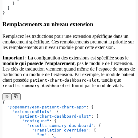
    }
  }
}
Remplacements au niveau extension
Remplacez les traductions pour une extension spécifique dans un
emplacement spécifique. Ces remplacements prennent la priorité sur
les remplacements au niveau module pour cette extension.
Important
: La configuration des extensions est spécifiée sous le
module qui possède l’emplacement
, pas le module de l’extension.
Les clés de traduction viennent quand même de l’espace de noms de
traduction du module de l’extension. Par exemple, le module patient
chart possède
, tandis que
patient-chart-dashboard-slot
est fourni par le module vitals.
results-summary-dashboard
{
  "@openmrs/esm-patient-chart-app"
: {
    "extensionSlots"
: {
      "patient-chart-dashboard-slot"
: {
        "configure"
: {
          "results-summary-dashboard"
: {
            "Translation overrides"
: {
              "en"
: {