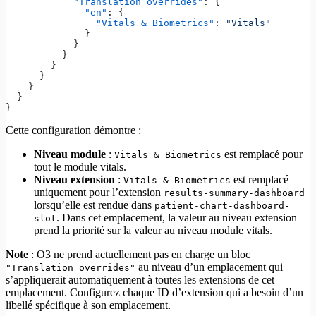
            "Translation overrides"
: {
              "en"
: {
                "Vitals & Biometrics"
: 
"Vitals"
              }
            }
          }
        }
      }
    }
  }
}
Cette configuration démontre :
Niveau module
:
est remplacé pour
Vitals & Biometrics
tout le module vitals.
Niveau extension
:
est remplacé
Vitals & Biometrics
uniquement pour l’extension
results-summary-dashboard
lorsqu’elle est rendue dans
patient-chart-dashboard-
. Dans cet emplacement, la valeur au niveau extension
slot
prend la priorité sur la valeur au niveau module vitals.
Note
: O3 ne prend actuellement pas en charge un bloc
au niveau d’un emplacement qui
"Translation overrides"
s’appliquerait automatiquement à toutes les extensions de cet
emplacement. Configurez chaque ID d’extension qui a besoin d’un
libellé spécifique à son emplacement.