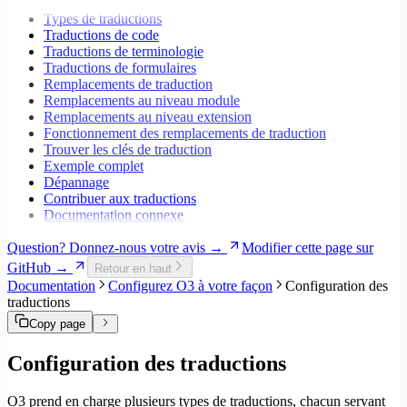
Migrer vers Core v5
Espaces de travail
Types de traductions
Modales
Traductions de code
Styles
Traductions de terminologie
Champs de recherche
Traductions de formulaires
Internationalisation
Remplacements de traduction
Gestion des erreurs
Remplacements au niveau module
Tests
Remplacements au niveau extension
Performance
Fonctionnement des remplacements de traduction
Trouver les clés de traduction
Exemple complet
Dépannage
Contribuer aux traductions
Documentation connexe
Question? Donnez-nous votre avis →
Modifier cette page sur
GitHub →
Retour en haut
Documentation
Configurez O3 à votre façon
Configuration des
traductions
Copy page
Configuration des traductions
O3 prend en charge plusieurs types de traductions, chacun servant