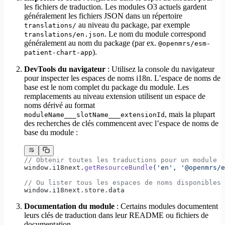
les fichiers de traduction. Les modules O3 actuels gardent
généralement les fichiers JSON dans un répertoire
au niveau du package, par exemple
translations/
. Le nom du module correspond
translations/en.json
généralement au nom du package (par ex.
@openmrs/esm-
).
patient-chart-app
DevTools du navigateur
: Utilisez la console du navigateur
pour inspecter les espaces de noms i18n. L’espace de noms de
base est le nom complet du package du module. Les
remplacements au niveau extension utilisent un espace de
noms dérivé au format
, mais la plupart
moduleName___slotName___extensionId
des recherches de clés commencent avec l’espace de noms de
base du module :
// Obtenir toutes les traductions pour un module
window.i18next.
getResourceBundle
(
'en'
, 
'@openmrs/e
// Ou lister tous les espaces de noms disponibles
window.i18next.store.data
Documentation du module
: Certains modules documentent
leurs clés de traduction dans leur README ou fichiers de
documentation.