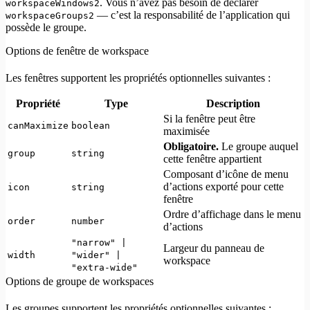
. Vous n’avez pas besoin de déclarer
workspaceWindows2
— c’est la responsabilité de l’application qui
workspaceGroups2
possède le groupe.
Options de fenêtre de workspace
Les fenêtres supportent les propriétés optionnelles suivantes :
Propriété
Type
Description
Si la fenêtre peut être
canMaximize
boolean
maximisée
Obligatoire.
Le groupe auquel
group
string
cette fenêtre appartient
Composant d’icône de menu
d’actions exporté pour cette
icon
string
fenêtre
Ordre d’affichage dans le menu
order
number
d’actions
"narrow" |
Largeur du panneau de
width
"wider" |
workspace
"extra-wide"
Options de groupe de workspaces
Les groupes supportent les propriétés optionnelles suivantes :