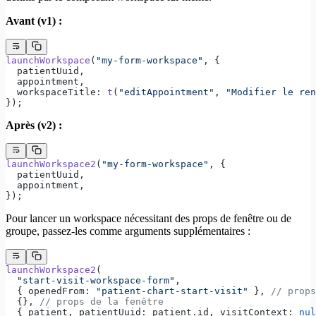
Avant (v1) :
launchWorkspace
(
"my-form-workspace"
, {
  patientUuid,
  appointment,
  workspaceTitle: 
t
(
"editAppointment"
, 
"Modifier le ren
});
Après (v2) :
launchWorkspace2
(
"my-form-workspace"
, {
  patientUuid,
  appointment,
});
Pour lancer un workspace nécessitant des props de fenêtre ou de
groupe, passez-les comme arguments supplémentaires :
launchWorkspace2
(
  "start-visit-workspace-form"
,
  { openedFrom: 
"patient-chart-start-visit"
 }, 
// props
  {}, 
// props de la fenêtre
  { patient, patientUuid: patient.id, visitContext: 
nul