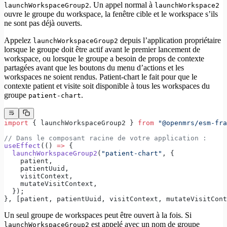
. Un appel normal à
launchWorkspaceGroup2
launchWorkspace2
ouvre le groupe du workspace, la fenêtre cible et le workspace s’ils
ne sont pas déjà ouverts.
Appelez
depuis l’application propriétaire
launchWorkspaceGroup2
lorsque le groupe doit être actif avant le premier lancement de
workspace, ou lorsque le groupe a besoin de props de contexte
partagées avant que les boutons du menu d’actions et les
workspaces ne soient rendus. Patient-chart le fait pour que le
contexte patient et visite soit disponible à tous les workspaces du
groupe
.
patient-chart
import
 { launchWorkspaceGroup2 } 
from
 "@openmrs/esm-fra
// Dans le composant racine de votre application :
useEffect
(() 
=>
 {
  launchWorkspaceGroup2
(
"patient-chart"
, {
    patient,
    patientUuid,
    visitContext,
    mutateVisitContext,
  });
}, [patient, patientUuid, visitContext, mutateVisitCont
Un seul groupe de workspaces peut être ouvert à la fois. Si
est appelé avec un nom de groupe
launchWorkspaceGroup2