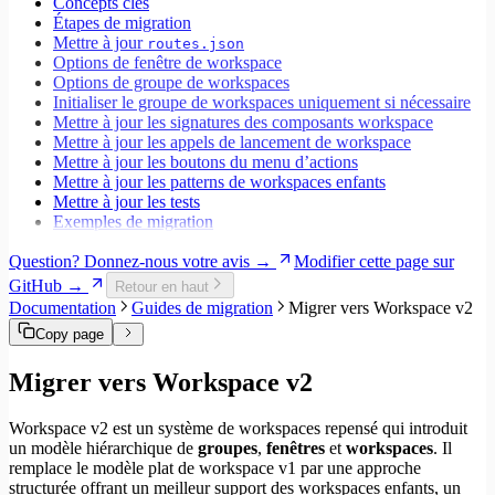
Concepts clés
Étapes de migration
Mettre à jour
routes.json
Options de fenêtre de workspace
Options de groupe de workspaces
Initialiser le groupe de workspaces uniquement si nécessaire
Mettre à jour les signatures des composants workspace
Mettre à jour les appels de lancement de workspace
Mettre à jour les boutons du menu d’actions
Mettre à jour les patterns de workspaces enfants
Mettre à jour les tests
Exemples de migration
Question? Donnez-nous votre avis →
Modifier cette page sur
GitHub →
Retour en haut
Documentation
Guides de migration
Migrer vers Workspace v2
Copy page
Migrer vers Workspace v2
Workspace v2 est un système de workspaces repensé qui introduit
un modèle hiérarchique de
groupes
,
fenêtres
et
workspaces
. Il
remplace le modèle plat de workspace v1 par une approche
structurée offrant un meilleur support des workspaces enfants, un