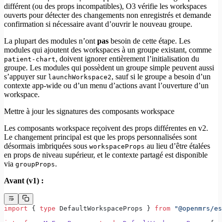
différent (ou des props incompatibles), O3 vérifie les workspaces
ouverts pour détecter des changements non enregistrés et demande
confirmation si nécessaire avant d’ouvrir le nouveau groupe.
La plupart des modules n’ont
pas
besoin de cette étape. Les
modules qui ajoutent des workspaces à un groupe existant, comme
, doivent ignorer entièrement l’initialisation du
patient-chart
groupe. Les modules qui possèdent un groupe simple peuvent aussi
s’appuyer sur
, sauf si le groupe a besoin d’un
launchWorkspace2
contexte app-wide ou d’un menu d’actions avant l’ouverture d’un
workspace.
Mettre à jour les signatures des composants workspace
Les composants workspace reçoivent des props différentes en v2.
Le changement principal est que les props personnalisées sont
désormais imbriquées sous
au lieu d’être étalées
workspaceProps
en props de niveau supérieur, et le contexte partagé est disponible
via
.
groupProps
Avant (v1) :
import
 { 
type
 DefaultWorkspaceProps } 
from
 "@openmrs/es