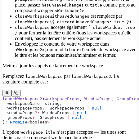
place, passez
et
comme props au
hasUnsavedChanges
title
composant wrapper
.
<Workspace2>
est remplacé par
closeWorkspaceWithSavedChanges
.
closeWorkspace({ discardUnsavedChanges: true })
accepte également
closeWorkspace
{ closeWindow: true
pour fermer la fenêtre entière (tous les workspaces qu’elle
}
contient), pas seulement le workspace actuel.
Enveloppez le contenu de votre workspace dans
, qui rend la barre d’en-tête du workspace avec
<Workspace2>
le titre et les boutons maximiser/minimiser et fermer.
Mettre à jour les appels de lancement de workspace
Remplacez
par
. La
launchWorkspace
launchWorkspace2
signature complète est :
launchWorkspace2
<
WorkspaceProps
, 
WindowProps
, 
GroupProp
  workspaceName: string,
  workspaceProps
?:
 WorkspaceProps 
|
 null
,
  windowProps
?:
 WindowProps 
|
 null
,
  groupProps
?:
 GroupProps 
|
 null
,
): 
Promise
<
boolean
>
L’option
n’est plus acceptée — les titres sont
workspaceTitle
définis par le composant workspace lui-même.