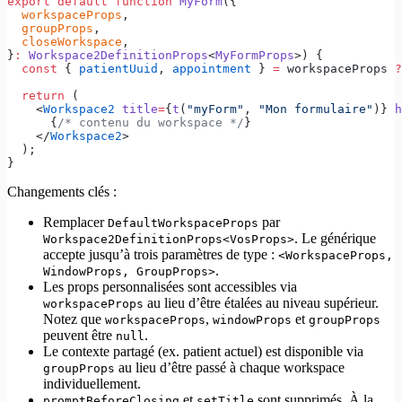
export
 default
 function
 MyForm
({
  workspaceProps
,
  groupProps
,
  closeWorkspace
,
}
:
 Workspace2DefinitionProps
<
MyFormProps
>) {
  const
 { 
patientUuid
, 
appointment
 } 
=
 workspaceProps 
?
  return
 (
    <
Workspace2
 title
=
{
t
(
"myForm"
, 
"Mon formulaire"
)} 
h
      {
/* contenu du workspace */
}
    </
Workspace2
>
  );
}
Changements clés :
Remplacer
par
DefaultWorkspaceProps
. Le générique
Workspace2DefinitionProps<VosProps>
accepte jusqu’à trois paramètres de type :
<WorkspaceProps,
.
WindowProps, GroupProps>
Les props personnalisées sont accessibles via
au lieu d’être étalées au niveau supérieur.
workspaceProps
Notez que
,
et
workspaceProps
windowProps
groupProps
peuvent être
.
null
Le contexte partagé (ex. patient actuel) est disponible via
au lieu d’être passé à chaque workspace
groupProps
individuellement.
et
sont supprimés. À la
promptBeforeClosing
setTitle