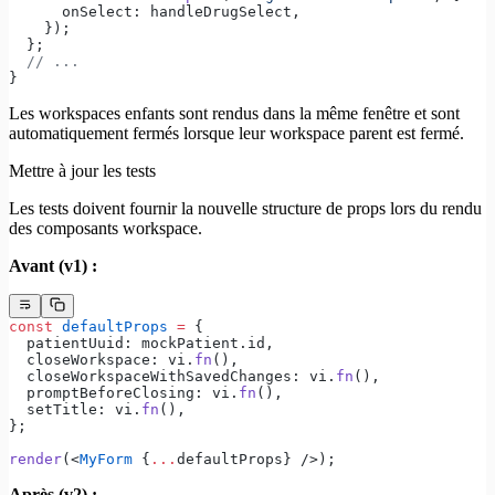
      onSelect: handleDrugSelect,
    });
  };
  // ...
}
Les workspaces enfants sont rendus dans la même fenêtre et sont
automatiquement fermés lorsque leur workspace parent est fermé.
Mettre à jour les tests
Les tests doivent fournir la nouvelle structure de props lors du rendu
des composants workspace.
Avant (v1) :
const
 defaultProps
 =
 {
  patientUuid: mockPatient.id,
  closeWorkspace: vi.
fn
(),
  closeWorkspaceWithSavedChanges: vi.
fn
(),
  promptBeforeClosing: vi.
fn
(),
  setTitle: vi.
fn
(),
};
render
(<
MyForm
 {
...
defaultProps} />);
Après (v2) :