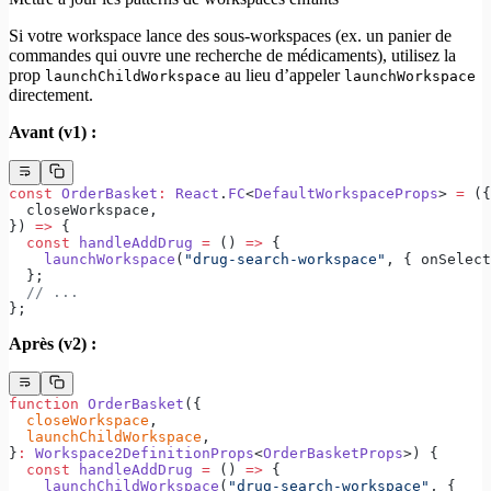
Si votre workspace lance des sous-workspaces (ex. un panier de
commandes qui ouvre une recherche de médicaments), utilisez la
prop
au lieu d’appeler
launchChildWorkspace
launchWorkspace
directement.
Avant (v1) :
const
 OrderBasket
:
 React
.
FC
<
DefaultWorkspaceProps
> 
=
 ({
  closeWorkspace,
}) 
=>
 {
  const
 handleAddDrug
 =
 () 
=>
 {
    launchWorkspace
(
"drug-search-workspace"
, { onSelect
  };
  // ...
};
Après (v2) :
function
 OrderBasket
({
  closeWorkspace
,
  launchChildWorkspace
,
}
:
 Workspace2DefinitionProps
<
OrderBasketProps
>) {
  const
 handleAddDrug
 =
 () 
=>
 {
    launchChildWorkspace
(
"drug-search-workspace"
, {