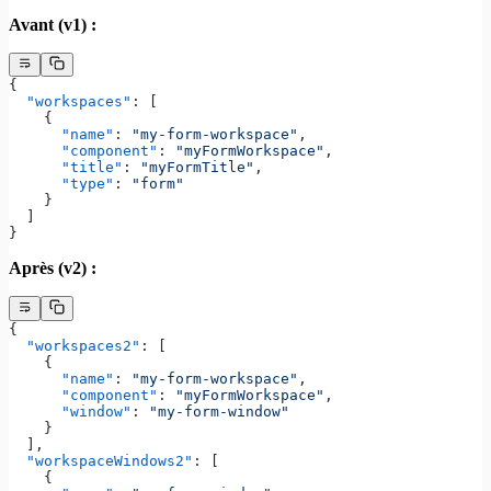
Avant (v1) :
{
  "workspaces"
: [
    {
      "name"
: 
"my-form-workspace"
,
      "component"
: 
"myFormWorkspace"
,
      "title"
: 
"myFormTitle"
,
      "type"
: 
"form"
    }
  ]
}
Après (v2) :
{
  "workspaces2"
: [
    {
      "name"
: 
"my-form-workspace"
,
      "component"
: 
"myFormWorkspace"
,
      "window"
: 
"my-form-window"
    }
  ],
  "workspaceWindows2"
: [
    {