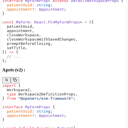
interface
 MyFormProps
 extends
 DefaultWorkspaceProps
 {
  patientUuid
:
 string
;
  appointment
?:
 Appointment
;
}
const
 MyForm
:
 React
.
FC
<
MyFormProps
> 
=
 ({
  patientUuid,
  appointment,
  closeWorkspace,
  closeWorkspaceWithSavedChanges,
  promptBeforeClosing,
  setTitle,
}) 
=>
 {
  // ...
};
Après (v2) :
import
 {
  Workspace2,
  type
 Workspace2DefinitionProps,
} 
from
 "@openmrs/esm-framework"
;
interface
 MyFormProps
 {
  patientUuid
:
 string
;
  appointment
?:
 Appointment
;
}