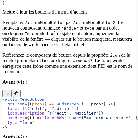
);
Mettre à jour les boutons du menu d’actions
Remplacez
par
. Le
ActionMenuButton
ActionMenuButton2
nouveau composant remplace
et
par un objet
handler
type
. Il gère également automatiquement la
workspaceToLaunch
visibilité de la fenêtre — cliquer sur le bouton masquera, restaurera
ou lancera le workspace selon l’état actuel.
Référencez le composant de bouton depuis la propriété
de la
icon
fenêtre propriétaire dans
. Le framework
workspaceWindows2
enregistre cette icône comme une extension dont l’ID est le nom de
la fenêtre.
Avant (v1) :
<
ActionMenuButton
  getIcon
=
{(
props
) 
=>
 <
EditIcon
 {
...
props} />}
  label
=
{
t
(
"edit"
, 
"Modifier"
)}
  iconDescription
=
{
t
(
"edit"
, 
"Modifier"
)}
  handler
=
{() 
=>
 launchWorkspace
(
"my-form-workspace"
, {
  type
=
"form"
/>
Après (v2) :