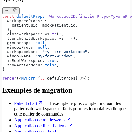
const
 defaultProps
:
 Workspace2DefinitionProps
<
MyFormPro
  workspaceProps: {
    patientUuid: mockPatient.id,
  },
  closeWorkspace: vi.
fn
(),
  launchChildWorkspace: vi.
fn
(),
  groupProps: 
null
,
  windowProps: 
null
,
  workspaceName: 
"my-form-workspace"
,
  windowName: 
"my-form-window"
,
  isRootWorkspace: 
true
,
  showActionMenu: 
false
,
};
render
(<
MyForm
 {
...
defaultProps} />);
Exemples de migration
Patient chart
— l’exemple le plus complet, incluant les
patterns de workspaces enfants pour les formulaires cliniques
et le panier de commandes
Application de rendez-vous
Application de files d’attente
Application de salle