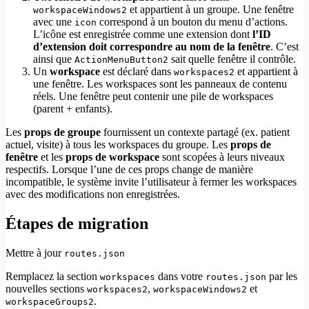
et appartient à un groupe. Une fenêtre
workspaceWindows2
avec une
correspond à un bouton du menu d’actions.
icon
L’icône est enregistrée comme une extension dont
l’ID
d’extension doit correspondre au nom de la fenêtre
. C’est
ainsi que
sait quelle fenêtre il contrôle.
ActionMenuButton2
Un
workspace
est déclaré dans
et appartient à
workspaces2
une fenêtre. Les workspaces sont les panneaux de contenu
réels. Une fenêtre peut contenir une pile de workspaces
(parent + enfants).
Les
props de groupe
fournissent un contexte partagé (ex. patient
actuel, visite) à tous les workspaces du groupe. Les
props de
fenêtre
et les
props de workspace
sont scopées à leurs niveaux
respectifs. Lorsque l’une de ces props change de manière
incompatible, le système invite l’utilisateur à fermer les workspaces
avec des modifications non enregistrées.
Étapes de migration
Mettre à jour
routes.json
Remplacez la section
dans votre
par les
workspaces
routes.json
nouvelles sections
,
et
workspaces2
workspaceWindows2
.
workspaceGroups2