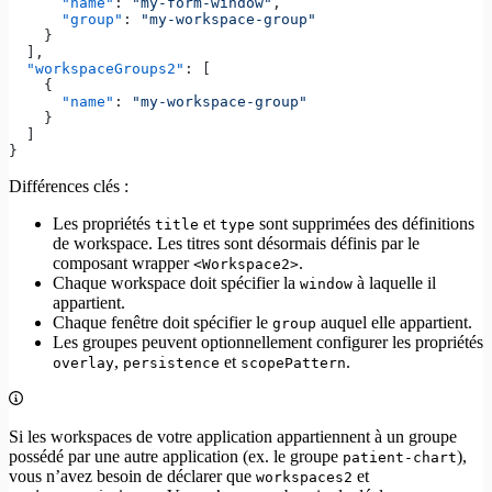
      "name"
: 
"my-form-window"
,
      "group"
: 
"my-workspace-group"
    }
  ],
  "workspaceGroups2"
: [
    {
      "name"
: 
"my-workspace-group"
    }
  ]
}
Différences clés :
Les propriétés
et
sont supprimées des définitions
title
type
de workspace. Les titres sont désormais définis par le
composant wrapper
.
<Workspace2>
Chaque workspace doit spécifier la
à laquelle il
window
appartient.
Chaque fenêtre doit spécifier le
auquel elle appartient.
group
Les groupes peuvent optionnellement configurer les propriétés
,
et
.
overlay
persistence
scopePattern
Si les workspaces de votre application appartiennent à un groupe
possédé par une autre application (ex. le groupe
),
patient-chart
vous n’avez besoin de déclarer que
et
workspaces2