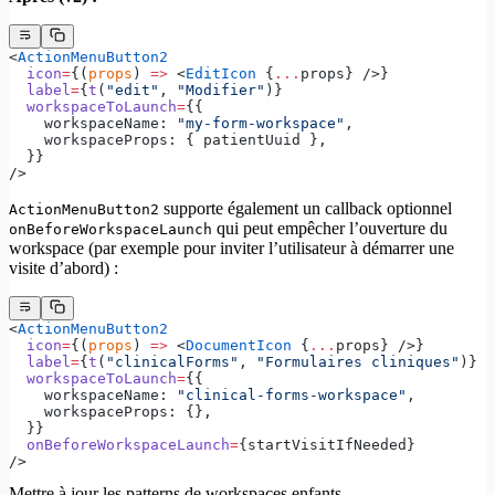
<
ActionMenuButton2
  icon
=
{(
props
) 
=>
 <
EditIcon
 {
...
props} />}
  label
=
{
t
(
"edit"
, 
"Modifier"
)}
  workspaceToLaunch
=
{{
    workspaceName: 
"my-form-workspace"
,
    workspaceProps: { patientUuid },
  }}
/>
supporte également un callback optionnel
ActionMenuButton2
qui peut empêcher l’ouverture du
onBeforeWorkspaceLaunch
workspace (par exemple pour inviter l’utilisateur à démarrer une
visite d’abord) :
<
ActionMenuButton2
  icon
=
{(
props
) 
=>
 <
DocumentIcon
 {
...
props} />}
  label
=
{
t
(
"clinicalForms"
, 
"Formulaires cliniques"
)}
  workspaceToLaunch
=
{{
    workspaceName: 
"clinical-forms-workspace"
,
    workspaceProps: {},
  }}
  onBeforeWorkspaceLaunch
=
{startVisitIfNeeded}
/>
Mettre à jour les patterns de workspaces enfants