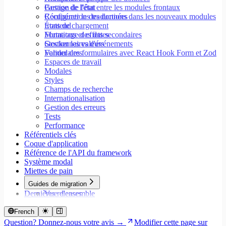
Partage de l'état entre les modules frontaux
Gestion de l'état
Configurer les traductions dans les nouveaux modules
Récupération des données
frontend
États de chargement
Formatage des dates
Mutations et effets secondaires
Stocker les valeurs
Gestionnaires d'événements
Valider des formulaires avec React Hook Form et Zod
Formulaires
Espaces de travail
Modales
Styles
Champs de recherche
Internationalisation
Gestion des erreurs
Tests
Performance
Référentiels clés
Coque d'application
Référence de l'API du framework
Système modal
Miettes de pain
Guides de migration
Dernières releases
Vue d'ensemble
Migrer vers Core v9
Migrer vers Rspack et Vitest
French
Migrer vers Workspace v2
Question? Donnez-nous votre avis →
Modifier cette page sur