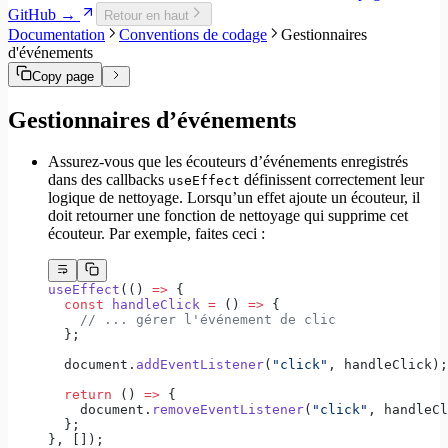
Migrer vers Core v6
GitHub →
Retour en haut
Migrer vers Core v5
Documentation
Conventions de codage
Gestionnaires
d'événements
Copy page
Gestionnaires d’événements
Assurez-vous que les écouteurs d’événements enregistrés
dans des callbacks
définissent correctement leur
useEffect
logique de nettoyage. Lorsqu’un effet ajoute un écouteur, il
doit retourner une fonction de nettoyage qui supprime cet
écouteur. Par exemple, faites ceci :
useEffect
(() 
=>
 {
  const
 handleClick
 =
 () 
=>
 {
    // ... gérer l'événement de clic
  };
  document.
addEventListener
(
"click"
, handleClick);
  return
 () 
=>
 {
    document.
removeEventListener
(
"click"
, handleCl
  };
}, []);