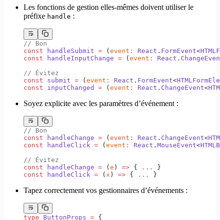
Les fonctions de gestion elles-mêmes doivent utiliser le
préfixe
:
handle
// Bon
const
 handleSubmit
 =
 (
event
:
 React
.
FormEvent
<
HTMLF
const
 handleInputChange
 =
 (
event
:
 React
.
ChangeEven
// Évitez
const
 submit
 =
 (
event
:
 React
.
FormEvent
<
HTMLFormEle
const
 inputChanged
 =
 (
event
:
 React
.
ChangeEvent
<
HTM
Soyez explicite avec les paramètres d’événement :
// Bon
const
 handleChange
 =
 (
event
:
 React
.
ChangeEvent
<
HTM
const
 handleClick
 =
 (
event
:
 React
.
MouseEvent
<
HTMLB
// Évitez
const
 handleChange
 =
 (
e
) 
=>
 { 
...
 }
const
 handleClick
 =
 (
x
) 
=>
 { 
...
 }
Tapez correctement vos gestionnaires d’événements :
type
 ButtonProps
 =
 {