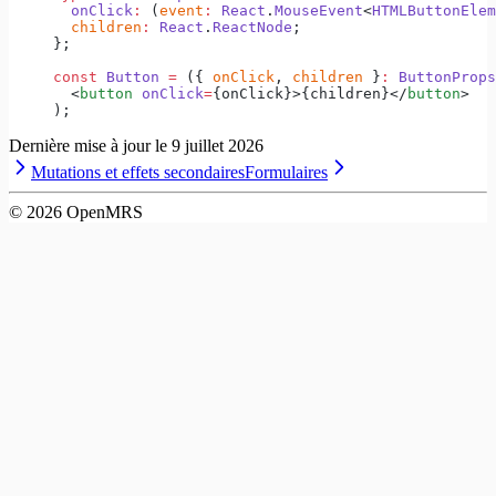
  onClick
:
 (
event
:
 React
.
MouseEvent
<
HTMLButtonElem
  children
:
 React
.
ReactNode
;
};
const
 Button
 =
 ({ 
onClick
, 
children
 }
:
 ButtonProps
  <
button
 onClick
=
{onClick}>{children}</
button
>
);
Dernière mise à jour le
9 juillet 2026
Mutations et effets secondaires
Formulaires
©
2026
OpenMRS