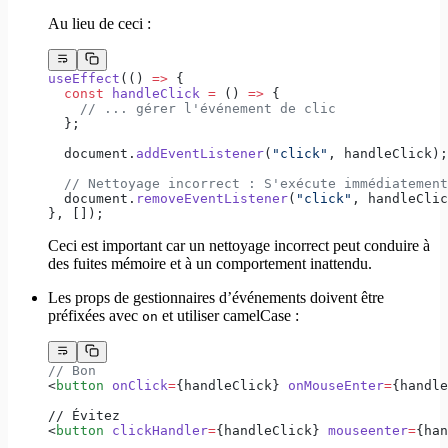
Au lieu de ceci :
useEffect
(() 
=>
 {
  const
 handleClick
 =
 () 
=>
 {
    // ... gérer l'événement de clic
  };
  document.
addEventListener
(
"click"
, handleClick);
  // Nettoyage incorrect : S'exécute immédiatement
  document.
removeEventListener
(
"click"
, handleClic
}, []);
Ceci est important car un nettoyage incorrect peut conduire à
des fuites mémoire et à un comportement inattendu.
Les props de gestionnaires d’événements doivent être
préfixées avec
et utiliser camelCase :
on
// Bon
<
button
 onClick
=
{handleClick} 
onMouseEnter
=
{handle
// Évitez
<
button
 clickHandler
=
{handleClick} 
mouseenter
=
{han