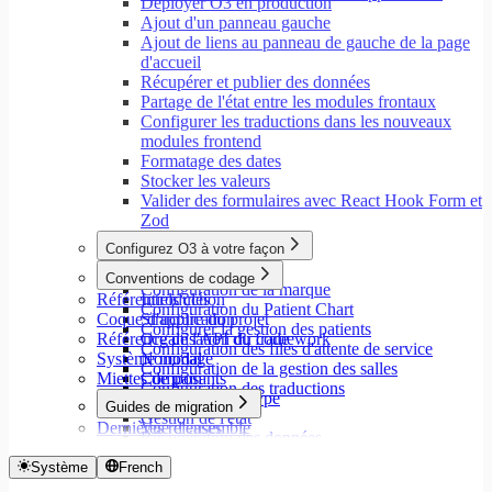
Déployer O3 en production
Ajout d'un panneau gauche
Ajout de liens au panneau de gauche de la page
d'accueil
Récupérer et publier des données
Partage de l'état entre les modules frontaux
Configurer les traductions dans les nouveaux
modules frontend
Formatage des dates
Stocker les valeurs
Valider des formulaires avec React Hook Form et
Zod
Configurez O3 à votre façon
Aperçu
Conventions de codage
Configuration de la marque
Référentiels clés
Introduction
Configuration du Patient Chart
Coque d'application
Structure du projet
Configurer la gestion des patients
Référence de l'API du framework
Organisation du code
Configuration des files d'attente de service
Système modal
Nommage
Configuration de la gestion des salles
Miettes de pain
Composants
Configuration des traductions
Annotations de type
Guides de migration
Gestion de l'état
Dernières releases
Vue d'ensemble
Récupération des données
Migrer vers Core v9
États de chargement
Migrer vers Rspack et Vitest
Système
French
Mutations et effets secondaires
Migrer vers Workspace v2