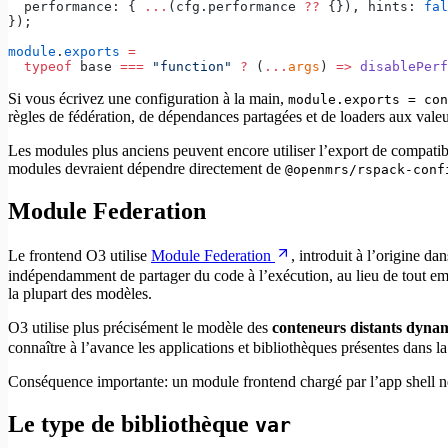
  performance: { 
...
(cfg.performance 
??
 {}), hints: 
fal
});
module
.
exports
 =
  typeof
 base 
===
 "function"
 ?
 (
...
args
) 
=>
 disablePerf
Si vous écrivez une configuration à la main,
module.exports = con
règles de fédération, de dépendances partagées et de loaders aux valeu
Les modules plus anciens peuvent encore utiliser l’export de compatib
modules devraient dépendre directement de
@openmrs/rspack-conf
Module Federation
Le frontend O3 utilise
Module Federation
, introduit à l’origine 
indépendamment de partager du code à l’exécution, au lieu de tout e
la plupart des modèles.
O3 utilise plus précisément le modèle des
conteneurs distants dyna
connaître à l’avance les applications et bibliothèques présentes dans l
Conséquence importante: un module frontend chargé par l’app shell ne
Le type de bibliothèque
var