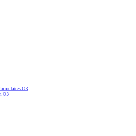
 formulaires O3
en O3