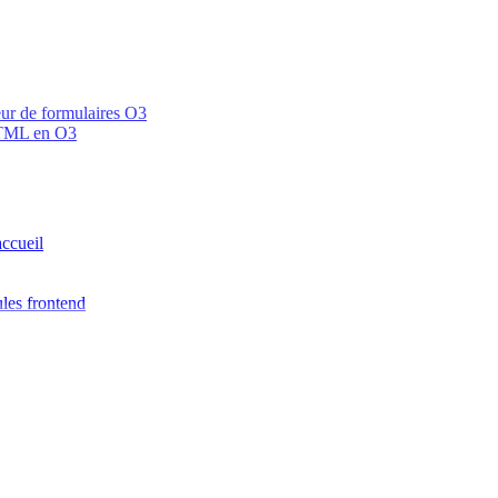
teur de formulaires O3
 HTML en O3
accueil
les frontend
 Zod