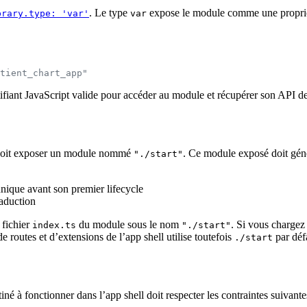
. Le type
expose le module comme une proprié
brary.type: 'var'
var
tient_chart_app"
ntifiant JavaScript valide pour accéder au module et récupérer son API de
l doit exposer un module nommé
. Ce module exposé doit gén
"./start"
nique avant son premier lifecycle
raduction
 fichier
du module sous le nom
. Si vous charge
index.ts
"./start"
routes et d’extensions de l’app shell utilise toutefois
par déf
./start
né à fonctionner dans l’app shell doit respecter les contraintes suivante