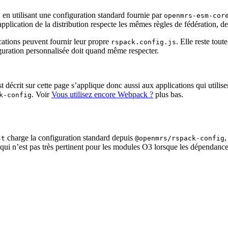
, en utilisant une configuration standard fournie par
openmrs-esm-cor
pplication de la distribution respecte les mêmes règles de fédération, d
ications peuvent fournir leur propre
. Elle reste to
rspack.config.js
iguration personnalisée doit quand même respecter.
 décrit sur cette page s’applique donc aussi aux applications qui utili
. Voir
Vous utilisez encore Webpack ?
plus bas.
k-config
charge la configuration standard depuis
,
st
@openmrs/rspack-config
ui n’est pas très pertinent pour les modules O3 lorsque les dépendance