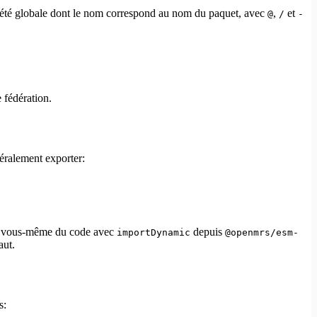
té globale dont le nom correspond au nom du paquet, avec
,
et
@
/
-
 fédération.
éralement exporter:
z vous-même du code avec
depuis
importDynamic
@openmrs/esm-
aut.
s: