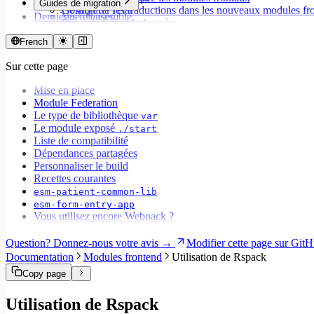
Guides de migration
Configurer les traductions dans les nouveaux modules fr
Gestion de l'état
Dernières releases
Vue d'ensemble
Formatage des dates
Récupération des données
Migrer vers Core v9
Stocker les valeurs
États de chargement
Migrer vers Rspack et Vitest
French
Valider des formulaires avec React Hook Form et Zod
Mutations et effets secondaires
Migrer vers Workspace v2
Gestionnaires d'événements
Sur cette page
Migrer vers Core v6
Formulaires
Migrer vers Core v5
Espaces de travail
Mise en place
Modales
Module Federation
Styles
Le type de bibliothèque
var
Champs de recherche
Le module exposé
./start
Internationalisation
Liste de compatibilité
Gestion des erreurs
Dépendances partagées
Tests
Personnaliser le build
Performance
Recettes courantes
esm-patient-common-lib
esm-form-entry-app
Vous utilisez encore Webpack ?
Question? Donnez-nous votre avis →
Modifier cette page sur Gi
Documentation
Modules frontend
Utilisation de Rspack
Copy page
Utilisation de Rspack