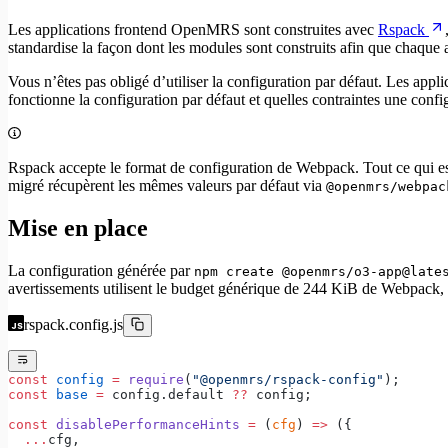
Les applications frontend OpenMRS sont construites avec
Rspack
standardise la façon dont les modules sont construits afin que chaque a
Vous n’êtes pas obligé d’utiliser la configuration par défaut. Les appl
fonctionne la configuration par défaut et quelles contraintes une conf
Rspack accepte le format de configuration de Webpack. Tout ce qui est
migré récupèrent les mêmes valeurs par défaut via
@openmrs/webpac
Mise en place
La configuration générée par
npm create @openmrs/o3-app@late
avertissements utilisent le budget générique de 244 KiB de Webpack, q
rspack.config.js
const
 config
 =
 require
(
"@openmrs/rspack-config"
);
const
 base
 =
 config.default 
??
 config;
const
 disablePerformanceHints
 =
 (
cfg
) 
=>
 ({
  ...
cfg,