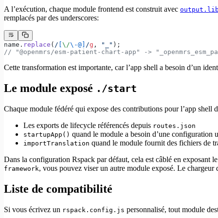
A l’exécution, chaque module frontend est construit avec
output.li
remplacés par des underscores:
name.
replace
(
/
[
\/
\-@]
/
g
, 
"_"
);
// "@openmrs/esm-patient-chart-app" -> "_openmrs_esm_pa
Cette transformation est importante, car l’app shell a besoin d’un ide
Le module exposé
./start
Chaque module fédéré qui expose des contributions pour l’app shel
Les exports de lifecycle référencés depuis
routes.json
quand le module a besoin d’une configuration u
startupApp()
quand le module fournit des fichiers de t
importTranslation
Dans la configuration Rspack par défaut, cela est câblé en exposant le
, vous pouvez viser un autre module exposé. Le chargeur de 
framework
Liste de compatibilité
Si vous écrivez un
personnalisé, tout module desti
rspack.config.js