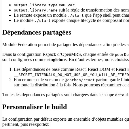
vaut
.
output.library.type
var
suit la règle de transformation des n
output.library.name
Le remote expose un module
que l’app shell peut char
./start
Le module
exporte chaque lifecycle de composant n
./start
Dépendances partagées
Module Federation permet de partager les dépendances afin qu’elles s
Dans la configuration Rspack d’OpenMRS, chaque entrée de
peerDe
sont configurées comme
singletons
. En d’autres termes, nous choisis
Les dépendances de base comme React, React DOM et React Router
__SECRET_INTERNALS_DO_NOT_USE_OR_YOU_WILL_BE_FIRED
Forcer une seule version de
partout garde l’in
@carbon/react
sur toute la distribution à la fois. Nous pourrons réexaminer ce
Toutes les dépendances partagées sont chargées dans le scope
defaul
Personnaliser le build
La configuration par défaut exporte un ensemble d’objets mutables qui
pertinent, puis réexportez: