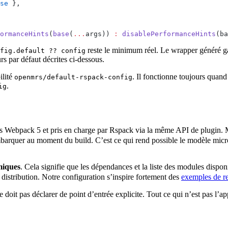
se
 },
ormanceHints
(
base
(
...
args)) 
:
 disablePerformanceHints
(ba
reste le minimum réel. Le wrapper généré ga
fig.default ?? config
rs par défaut décrites ci-dessous.
ilité
. Il fonctionne toujours quan
openmrs/default-rspack-config
.
ig
dans Webpack 5 et pris en charge par Rspack via la même API de plugin.
mbarquer au moment du build. C’est ce qui rend possible le modèle mi
miques
. Cela signifie que les dépendances et la liste des modules dispon
a distribution. Notre configuration s’inspire fortement des
exemples de r
 doit pas déclarer de point d’entrée explicite. Tout ce qui n’est pas l