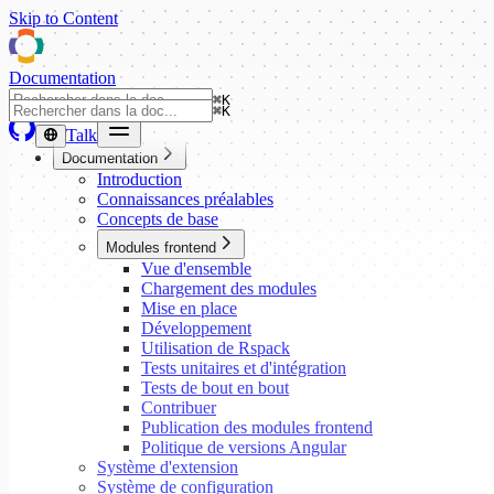
Skip to Content
Documentation
⌘
K
⌘
K
Talk
Documentation
Introduction
Connaissances préalables
Concepts de base
Modules frontend
Vue d'ensemble
Chargement des modules
Mise en place
Développement
Utilisation de Rspack
Tests unitaires et d'intégration
Tests de bout en bout
Contribuer
Publication des modules frontend
Politique de versions Angular
Système d'extension
Système de configuration