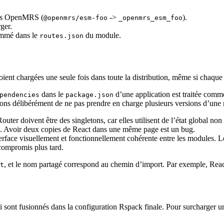
oms OpenMRS (
->
).
@openmrs/esm-foo
_openmrs_esm_foo
ger.
ommé dans le
du module.
routes.json
oient chargées une seule fois dans toute la distribution, même si chaq
dans le
d’une application est traitée comm
pendencies
package.json
sons délibérément de ne pas prendre en charge plusieurs versions d’une 
 doivent être des singletons, car elles utilisent de l’état global non
. Avoir deux copies de React dans une même page est un bug.
terface visuellement et fonctionnellement cohérente entre les modules. L
 compromis plus tard.
, et le nom partagé correspond au chemin d’import. Par exemple, Reac
t
 sont fusionnés dans la configuration Rspack finale. Pour surcharger u