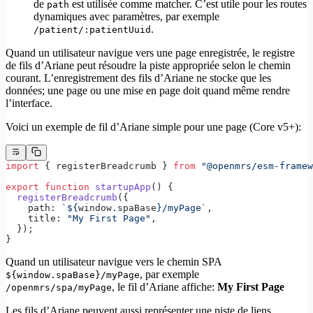
de
est utilisée comme matcher. C’est utile pour les routes
path
dynamiques avec paramètres, par exemple
.
/patient/:patientUuid
Quand un utilisateur navigue vers une page enregistrée, le registre
de fils d’Ariane peut résoudre la piste appropriée selon le chemin
courant. L’enregistrement des fils d’Ariane ne stocke que les
données; une page ou une mise en page doit quand même rendre
l’interface.
Voici un exemple de fil d’Ariane simple pour une page (Core v5+):
import
 { registerBreadcrumb } 
from
 "@openmrs/esm-framew
export
 function
 startupApp
() {
  registerBreadcrumb
({
    path: 
`${
window
.
spaBase
}/myPage`
,
    title: 
"My First Page"
,
  });
}
Quand un utilisateur navigue vers le chemin SPA
, par exemple
${window.spaBase}/myPage
, le fil d’Ariane affiche:
My First Page
/openmrs/spa/myPage
Les fils d’Ariane peuvent aussi représenter une piste de liens