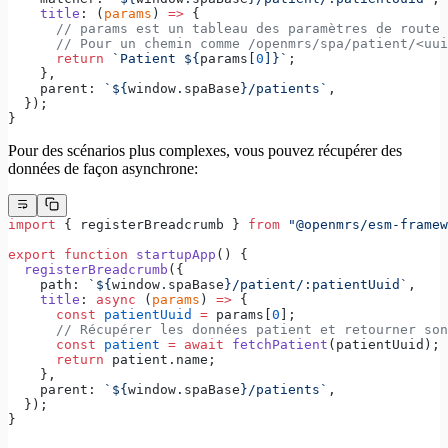
    title
: (
params
) 
=>
 {
      // params est un tableau des paramètres de route 
      // Pour un chemin comme /openmrs/spa/patient/<uui
      return
 `Patient ${
params
[
0
]
}`
;
    },
    parent: 
`${
window
.
spaBase
}/patients`
,
  });
}
Pour des scénarios plus complexes, vous pouvez récupérer des
données de façon asynchrone:
import
 { registerBreadcrumb } 
from
 "@openmrs/esm-framew
export
 function
 startupApp
() {
  registerBreadcrumb
({
    path: 
`${
window
.
spaBase
}/patient/:patientUuid`
,
    title
: 
async
 (
params
) 
=>
 {
      const
 patientUuid
 =
 params[
0
];
      // Récupérer les données patient et retourner son
      const
 patient
 =
 await
 fetchPatient
(patientUuid);
      return
 patient.name;
    },
    parent: 
`${
window
.
spaBase
}/patients`
,
  });
}