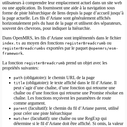
utilisateurs à comprendre leur emplacement actuel dans un site web
ou une application. Ils fournissent une aide à la navigation sous
forme de piste hiérarchique de liens depuis la page d’accueil jusqu’à
la page actuelle. Les fils d’Ariane sont généralement affichés
horizontalement près du haut de la page et utilisent des séparateurs,
souvent des chevrons, pour indiquer la hiérarchie.
Dans OpenMRS, les fils d’Ariane sont implémentés dans le fichier
au moyen des fonctions
ou
index.ts
registerBreadcrumb
exportées par le paquet
registerBreadcrumbs
@openmrs/esm-
.
framework
La fonction
prend un objet avec les
registerBreadcrumb
propriétés suivantes:
(obligatoire): le chemin URL de la page
path
(obligatoire): le texte affiché dans le fil d’Ariane. Il
title
peut s’agir d’une chaîne, d’une fonction qui retourne une
chaîne ou d’une fonction qui retourne une Promise résolue en
chaîne. Les fonctions reçoivent les paramètres de route
comme argument.
(facultatif): le chemin du fil d’Ariane parent, utilisé
parent
pour créer une piste hiérarchique
(facultatif): une chaîne ou une RegExp qui
matcher
détermine si le fil d’Ariane doit être affiché. Si omis, la valeur