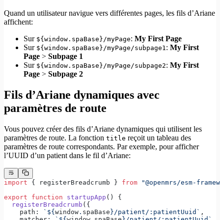
Quand un utilisateur navigue vers différentes pages, les fils d’Ariane
affichent:
Sur
:
My First Page
${window.spaBase}/myPage
Sur
:
My First
${window.spaBase}/myPage/subpage1
Page
>
Subpage 1
Sur
:
My First
${window.spaBase}/myPage/subpage2
Page
>
Subpage 2
Fils d’Ariane dynamiques avec
paramètres de route
Vous pouvez créer des fils d’Ariane dynamiques qui utilisent les
paramètres de route. La fonction
reçoit un tableau des
title
paramètres de route correspondants. Par exemple, pour afficher
l’UUID d’un patient dans le fil d’Ariane:
import
 { registerBreadcrumb } 
from
 "@openmrs/esm-framew
export
 function
 startupApp
() {
  registerBreadcrumb
({
    path: 
`${
window
.
spaBase
}/patient/:patientUuid`
,
    matcher: 
`${
window
.
spaBase
}/patient/:patientUuid`
, 