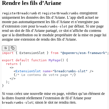
Rendre les fils d’Ariane
et
enregistrent
registerBreadcrumb
registerBreadcrumbs
uniquement les données des fils d’Ariane. L’app shell actuel ne
monte pas automatiquement les fils d’Ariane et n’enregistre pas
d’extension core pour
par défaut. Si une page
breadcrumbs-slot
rend un slot de fils d’Ariane partagé, ce slot n’affiche du contenu
que si la distribution ou le module propriétaire de la mise en page lui
assigne une extension de rendu des fils d’Ariane.
import
 { ExtensionSlot } 
from
 "@openmrs/esm-framework"
;
export
 default
 function
 MyPage
() {
  return
 (
    <>
      <
ExtensionSlot
 name
=
"breadcrumbs-slot"
 />
      {
/* Le contenu de votre page */
}
    </>
  );
}
Si vous créez une nouvelle mise en page, vérifiez qu’un élément de
la distro fournit réellement l’extension de fil d’Ariane pour
; sinon le slot ne rendra rien.
breadcrumbs-slot