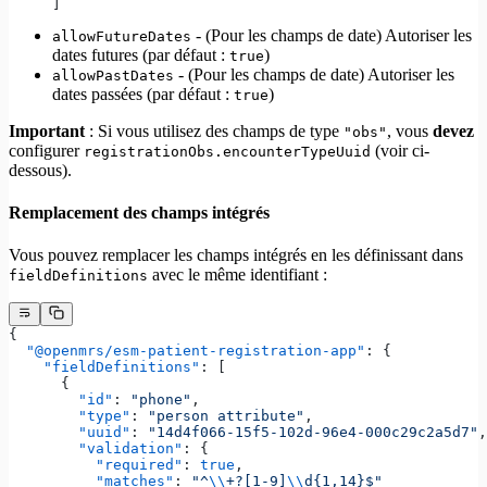
]
- (Pour les champs de date) Autoriser les
allowFutureDates
dates futures (par défaut :
)
true
- (Pour les champs de date) Autoriser les
allowPastDates
dates passées (par défaut :
)
true
Important
: Si vous utilisez des champs de type
, vous
devez
"obs"
configurer
(voir ci-
registrationObs.encounterTypeUuid
dessous).
Remplacement des champs intégrés
Vous pouvez remplacer les champs intégrés en les définissant dans
avec le même identifiant :
fieldDefinitions
{
  "@openmrs/esm-patient-registration-app"
: {
    "fieldDefinitions"
: [
      {
        "id"
: 
"phone"
,
        "type"
: 
"person attribute"
,
        "uuid"
: 
"14d4f066-15f5-102d-96e4-000c29c2a5d7"
,
        "validation"
: {
          "required"
: 
true
,
          "matches"
: 
"^
\\
+?[1-9]
\\
d{1,14}$"