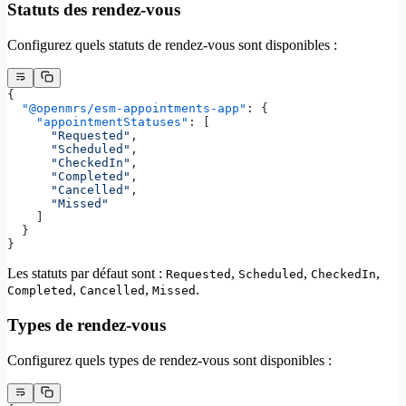
Statuts des rendez-vous
Configurez quels statuts de rendez-vous sont disponibles :
{
  "@openmrs/esm-appointments-app"
: {
    "appointmentStatuses"
: [
      "Requested"
,
      "Scheduled"
,
      "CheckedIn"
,
      "Completed"
,
      "Cancelled"
,
      "Missed"
    ]
  }
}
Les statuts par défaut sont :
,
,
,
Requested
Scheduled
CheckedIn
,
,
.
Completed
Cancelled
Missed
Types de rendez-vous
Configurez quels types de rendez-vous sont disponibles :