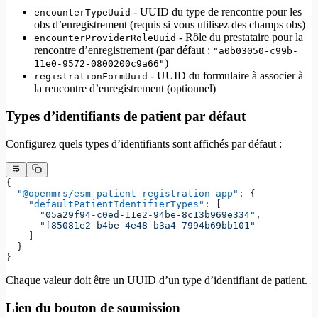
- UUID du type de rencontre pour les
encounterTypeUuid
obs d’enregistrement (requis si vous utilisez des champs obs)
- Rôle du prestataire pour la
encounterProviderRoleUuid
rencontre d’enregistrement (par défaut :
"a0b03050-c99b-
)
11e0-9572-0800200c9a66"
- UUID du formulaire à associer à
registrationFormUuid
la rencontre d’enregistrement (optionnel)
Types d’identifiants de patient par défaut
Configurez quels types d’identifiants sont affichés par défaut :
{
  "@openmrs/esm-patient-registration-app"
: {
    "defaultPatientIdentifierTypes"
: [
      "05a29f94-c0ed-11e2-94be-8c13b969e334"
,
      "f85081e2-b4be-4e48-b3a4-7994b69bb101"
    ]
  }
}
Chaque valeur doit être un UUID d’un type d’identifiant de patient.
Lien du bouton de soumission