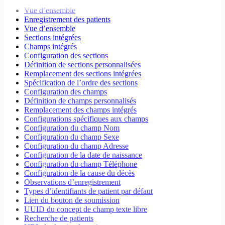
Migrer vers Core v5
Espaces de travail
Vue d’ensemble
Modales
Enregistrement des patients
Styles
Vue d’ensemble
Champs de recherche
Sections intégrées
Internationalisation
Champs intégrés
Gestion des erreurs
Configuration des sections
Tests
Définition de sections personnalisées
Performance
Remplacement des sections intégrées
Spécification de l’ordre des sections
Configuration des champs
Définition de champs personnalisés
Remplacement des champs intégrés
Configurations spécifiques aux champs
Configuration du champ Nom
Configuration du champ Sexe
Configuration du champ Adresse
Configuration de la date de naissance
Configuration du champ Téléphone
Configuration de la cause du décès
Observations d’enregistrement
Types d’identifiants de patient par défaut
Lien du bouton de soumission
UUID du concept de champ texte libre
Recherche de patients