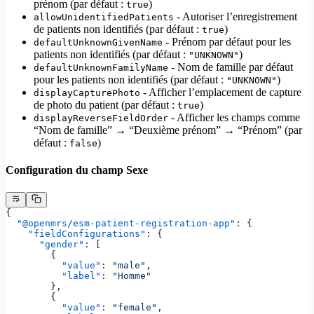
prénom (par défaut :
)
true
- Autoriser l’enregistrement
allowUnidentifiedPatients
de patients non identifiés (par défaut :
)
true
- Prénom par défaut pour les
defaultUnknownGivenName
patients non identifiés (par défaut :
)
"UNKNOWN"
- Nom de famille par défaut
defaultUnknownFamilyName
pour les patients non identifiés (par défaut :
)
"UNKNOWN"
- Afficher l’emplacement de capture
displayCapturePhoto
de photo du patient (par défaut :
)
true
- Afficher les champs comme
displayReverseFieldOrder
“Nom de famille” → “Deuxième prénom” → “Prénom” (par
défaut :
)
false
Configuration du champ Sexe
{
  "@openmrs/esm-patient-registration-app"
: {
    "fieldConfigurations"
: {
      "gender"
: [
        {
          "value"
: 
"male"
,
          "label"
: 
"Homme"
        },
        {
          "value"
: 
"female"
,