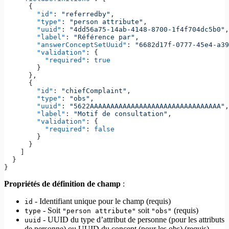
      {
        "id"
: 
"referredby"
,
        "type"
: 
"person attribute"
,
        "uuid"
: 
"4dd56a75-14ab-4148-8700-1f4f704dc5b0"
,
        "label"
: 
"Référence par"
,
        "answerConceptSetUuid"
: 
"6682d17f-0777-45e4-a39
        "validation"
: {
          "required"
: 
true
        }
      },
      {
        "id"
: 
"chiefComplaint"
,
        "type"
: 
"obs"
,
        "uuid"
: 
"5622AAAAAAAAAAAAAAAAAAAAAAAAAAAAAAAA"
,
        "label"
: 
"Motif de consultation"
,
        "validation"
: {
          "required"
: 
false
        }
      }
    ]
  }
}
Propriétés de définition de champ
:
- Identifiant unique pour le champ (requis)
id
- Soit
soit
(requis)
type
"person attribute"
"obs"
- UUID du type d’attribut de personne (pour les attributs
uuid
de personne) ou UUID du concept (pour les obs) (requis)