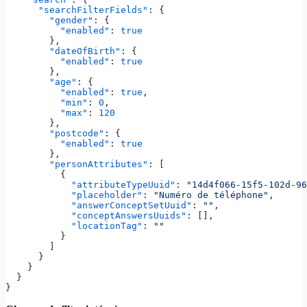
      "searchFilterFields"
: {
        "gender"
: {
          "enabled"
: 
true
        },
        "dateOfBirth"
: {
          "enabled"
: 
true
        },
        "age"
: {
          "enabled"
: 
true
,
          "min"
: 
0
,
          "max"
: 
120
        },
        "postcode"
: {
          "enabled"
: 
true
        },
        "personAttributes"
: [
          {
            "attributeTypeUuid"
: 
"14d4f066-15f5-102d-96
            "placeholder"
: 
"Numéro de téléphone"
,
            "answerConceptSetUuid"
: 
""
,
            "conceptAnswersUuids"
: [],
            "locationTag"
: 
""
          }
        ]
      }
    }
  }
}