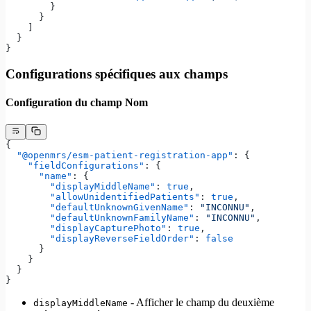
        }
      }
    ]
  }
}
Configurations spécifiques aux champs
Configuration du champ Nom
{
  "@openmrs/esm-patient-registration-app"
: {
    "fieldConfigurations"
: {
      "name"
: {
        "displayMiddleName"
: 
true
,
        "allowUnidentifiedPatients"
: 
true
,
        "defaultUnknownGivenName"
: 
"INCONNU"
,
        "defaultUnknownFamilyName"
: 
"INCONNU"
,
        "displayCapturePhoto"
: 
true
,
        "displayReverseFieldOrder"
: 
false
      }
    }
  }
}
- Afficher le champ du deuxième
displayMiddleName