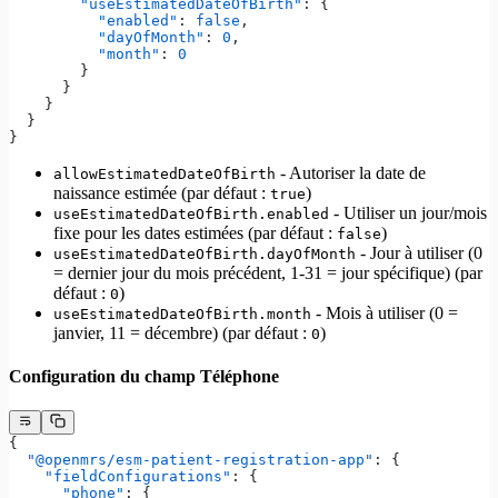
        "useEstimatedDateOfBirth"
: {
          "enabled"
: 
false
,
          "dayOfMonth"
: 
0
,
          "month"
: 
0
        }
      }
    }
  }
}
- Autoriser la date de
allowEstimatedDateOfBirth
naissance estimée (par défaut :
)
true
- Utiliser un jour/mois
useEstimatedDateOfBirth.enabled
fixe pour les dates estimées (par défaut :
)
false
- Jour à utiliser (0
useEstimatedDateOfBirth.dayOfMonth
= dernier jour du mois précédent, 1-31 = jour spécifique) (par
défaut :
)
0
- Mois à utiliser (0 =
useEstimatedDateOfBirth.month
janvier, 11 = décembre) (par défaut :
)
0
Configuration du champ Téléphone
{
  "@openmrs/esm-patient-registration-app"
: {
    "fieldConfigurations"
: {
      "phone"
: {