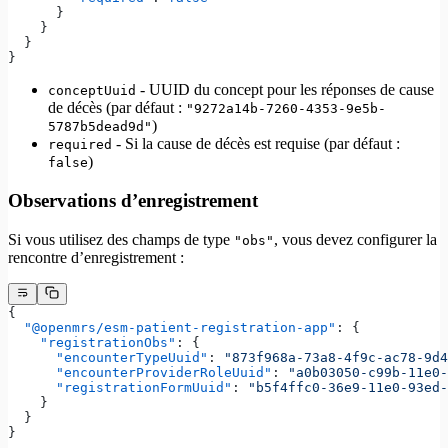
      }
    }
  }
}
- UUID du concept pour les réponses de cause
conceptUuid
de décès (par défaut :
"9272a14b-7260-4353-9e5b-
)
5787b5dead9d"
- Si la cause de décès est requise (par défaut :
required
)
false
Observations d’enregistrement
Si vous utilisez des champs de type
, vous devez configurer la
"obs"
rencontre d’enregistrement :
{
  "@openmrs/esm-patient-registration-app"
: {
    "registrationObs"
: {
      "encounterTypeUuid"
: 
"873f968a-73a8-4f9c-ac78-9d4
      "encounterProviderRoleUuid"
: 
"a0b03050-c99b-11e0-
      "registrationFormUuid"
: 
"b5f4ffc0-36e9-11e0-93ed-
    }
  }
}