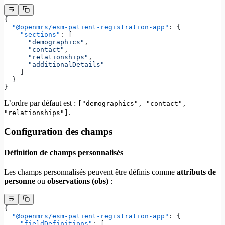
{
  "@openmrs/esm-patient-registration-app"
: {
    "sections"
: [
      "demographics"
,
      "contact"
,
      "relationships"
,
      "additionalDetails"
    ]
  }
}
L’ordre par défaut est :
["demographics", "contact",
.
"relationships"]
Configuration des champs
Définition de champs personnalisés
Les champs personnalisés peuvent être définis comme
attributs de
personne
ou
observations (obs)
:
{
  "@openmrs/esm-patient-registration-app"
: {
    "fieldDefinitions"
: [