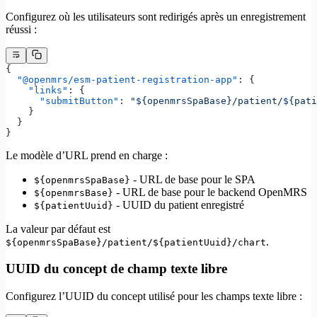
Configurez où les utilisateurs sont redirigés après un enregistrement
réussi :
{
  "@openmrs/esm-patient-registration-app"
: {
    "links"
: {
      "submitButton"
: 
"${openmrsSpaBase}/patient/${pati
    }
  }
}
Le modèle d’URL prend en charge :
- URL de base pour le SPA
${openmrsSpaBase}
- URL de base pour le backend OpenMRS
${openmrsBase}
- UUID du patient enregistré
${patientUuid}
La valeur par défaut est
.
${openmrsSpaBase}/patient/${patientUuid}/chart
UUID du concept de champ texte libre
Configurez l’UUID du concept utilisé pour les champs texte libre :