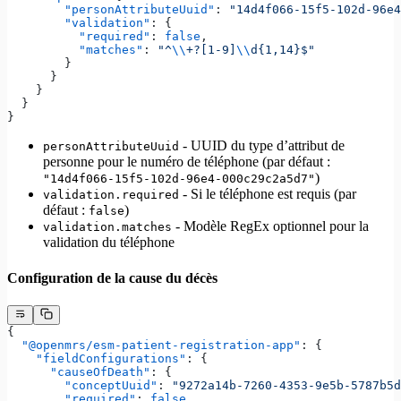
        "personAttributeUuid"
: 
"14d4f066-15f5-102d-96e4
        "validation"
: {
          "required"
: 
false
,
          "matches"
: 
"^
\\
+?[1-9]
\\
d{1,14}$"
        }
      }
    }
  }
}
- UUID du type d’attribut de
personAttributeUuid
personne pour le numéro de téléphone (par défaut :
)
"14d4f066-15f5-102d-96e4-000c29c2a5d7"
- Si le téléphone est requis (par
validation.required
défaut :
)
false
- Modèle RegEx optionnel pour la
validation.matches
validation du téléphone
Configuration de la cause du décès
{
  "@openmrs/esm-patient-registration-app"
: {
    "fieldConfigurations"
: {
      "causeOfDeath"
: {
        "conceptUuid"
: 
"9272a14b-7260-4353-9e5b-5787b5d
        "required"
: 
false