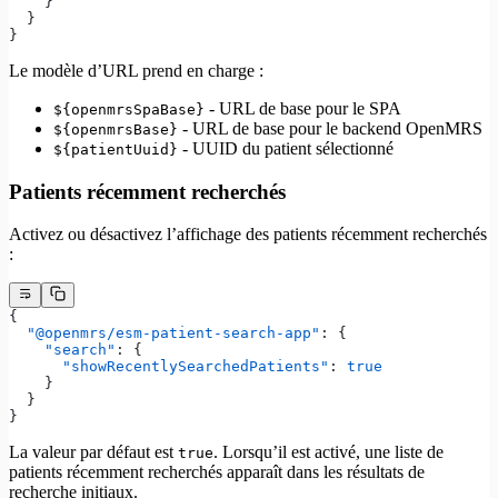
    }
  }
}
Le modèle d’URL prend en charge :
- URL de base pour le SPA
${openmrsSpaBase}
- URL de base pour le backend OpenMRS
${openmrsBase}
- UUID du patient sélectionné
${patientUuid}
Patients récemment recherchés
Activez ou désactivez l’affichage des patients récemment recherchés
:
{
  "@openmrs/esm-patient-search-app"
: {
    "search"
: {
      "showRecentlySearchedPatients"
: 
true
    }
  }
}
La valeur par défaut est
. Lorsqu’il est activé, une liste de
true
patients récemment recherchés apparaît dans les résultats de
recherche initiaux.