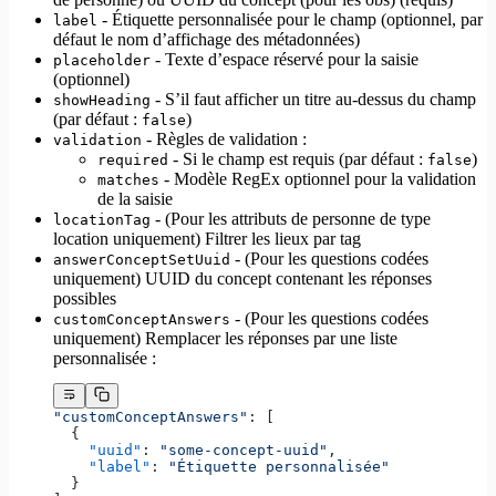
- Étiquette personnalisée pour le champ (optionnel, par
label
défaut le nom d’affichage des métadonnées)
- Texte d’espace réservé pour la saisie
placeholder
(optionnel)
- S’il faut afficher un titre au-dessus du champ
showHeading
(par défaut :
)
false
- Règles de validation :
validation
- Si le champ est requis (par défaut :
)
required
false
- Modèle RegEx optionnel pour la validation
matches
de la saisie
- (Pour les attributs de personne de type
locationTag
location uniquement) Filtrer les lieux par tag
- (Pour les questions codées
answerConceptSetUuid
uniquement) UUID du concept contenant les réponses
possibles
- (Pour les questions codées
customConceptAnswers
uniquement) Remplacer les réponses par une liste
personnalisée :
"customConceptAnswers"
: [
  {
    "uuid"
: 
"some-concept-uuid"
,
    "label"
: 
"Étiquette personnalisée"
  }