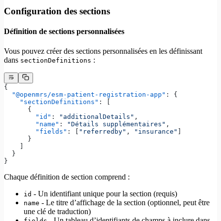
Configuration des sections
Définition de sections personnalisées
Vous pouvez créer des sections personnalisées en les définissant
dans
:
sectionDefinitions
{
  "@openmrs/esm-patient-registration-app"
: {
    "sectionDefinitions"
: [
      {
        "id"
: 
"additionalDetails"
,
        "name"
: 
"Détails supplémentaires"
,
        "fields"
: [
"referredby"
, 
"insurance"
]
      }
    ]
  }
}
Chaque définition de section comprend :
- Un identifiant unique pour la section (requis)
id
- Le titre d’affichage de la section (optionnel, peut être
name
une clé de traduction)
- Un tableau d’identifiants de champs à inclure dans
fields