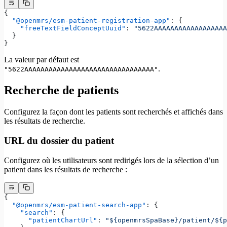
{
  "@openmrs/esm-patient-registration-app"
: {
    "freeTextFieldConceptUuid"
: 
"5622AAAAAAAAAAAAAAAAAA
  }
}
La valeur par défaut est
.
"5622AAAAAAAAAAAAAAAAAAAAAAAAAAAAAAAA"
Recherche de patients
Configurez la façon dont les patients sont recherchés et affichés dans
les résultats de recherche.
URL du dossier du patient
Configurez où les utilisateurs sont redirigés lors de la sélection d’un
patient dans les résultats de recherche :
{
  "@openmrs/esm-patient-search-app"
: {
    "search"
: {
      "patientChartUrl"
: 
"${openmrsSpaBase}/patient/${p