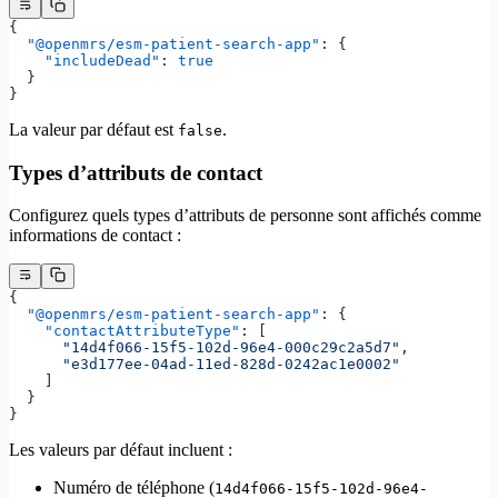
{
  "@openmrs/esm-patient-search-app"
: {
    "includeDead"
: 
true
  }
}
La valeur par défaut est
.
false
Types d’attributs de contact
Configurez quels types d’attributs de personne sont affichés comme
informations de contact :
{
  "@openmrs/esm-patient-search-app"
: {
    "contactAttributeType"
: [
      "14d4f066-15f5-102d-96e4-000c29c2a5d7"
,
      "e3d177ee-04ad-11ed-828d-0242ac1e0002"
    ]
  }
}
Les valeurs par défaut incluent :
Numéro de téléphone (
14d4f066-15f5-102d-96e4-