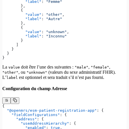
          "label"
: 
"Femme"
        },
        {
          "value"
: 
"other"
,
          "label"
: 
"Autre"
        },
        {
          "value"
: 
"unknown"
,
          "label"
: 
"Inconnu"
        }
      ]
    }
  }
}
La
doit être l’une des suivantes :
,
,
value
"male"
"female"
, ou
(valeurs du sexe administratif FHIR).
"other"
"unknown"
L’
est optionnel et sera traduit s’il n’est pas fourni.
label
Configuration du champ Adresse
{
  "@openmrs/esm-patient-registration-app"
: {
    "fieldConfigurations"
: {
      "address"
: {
        "useAddressHierarchy"
: {
          "enabled"
: 
true
,