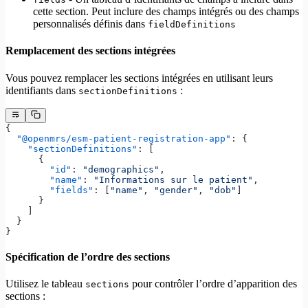
cette section. Peut inclure des champs intégrés ou des champs
personnalisés définis dans
fieldDefinitions
Remplacement des sections intégrées
Vous pouvez remplacer les sections intégrées en utilisant leurs
identifiants dans
:
sectionDefinitions
{
  "@openmrs/esm-patient-registration-app"
: {
    "sectionDefinitions"
: [
      {
        "id"
: 
"demographics"
,
        "name"
: 
"Informations sur le patient"
,
        "fields"
: [
"name"
, 
"gender"
, 
"dob"
]
      }
    ]
  }
}
Spécification de l’ordre des sections
Utilisez le tableau
pour contrôler l’ordre d’apparition des
sections
sections :