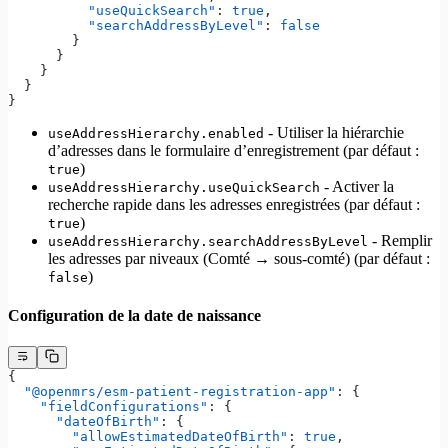
          "useQuickSearch"
: 
true
,
          "searchAddressByLevel"
: 
false
        }
      }
    }
  }
}
- Utiliser la hiérarchie
useAddressHierarchy.enabled
d’adresses dans le formulaire d’enregistrement (par défaut :
)
true
- Activer la
useAddressHierarchy.useQuickSearch
recherche rapide dans les adresses enregistrées (par défaut :
)
true
- Remplir
useAddressHierarchy.searchAddressByLevel
les adresses par niveaux (Comté → sous-comté) (par défaut :
)
false
Configuration de la date de naissance
{
  "@openmrs/esm-patient-registration-app"
: {
    "fieldConfigurations"
: {
      "dateOfBirth"
: {
        "allowEstimatedDateOfBirth"
: 
true
,