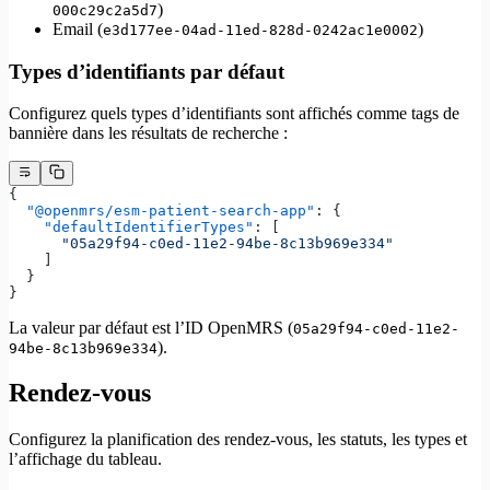
)
000c29c2a5d7
Email (
)
e3d177ee-04ad-11ed-828d-0242ac1e0002
Types d’identifiants par défaut
Configurez quels types d’identifiants sont affichés comme tags de
bannière dans les résultats de recherche :
{
  "@openmrs/esm-patient-search-app"
: {
    "defaultIdentifierTypes"
: [
      "05a29f94-c0ed-11e2-94be-8c13b969e334"
    ]
  }
}
La valeur par défaut est l’ID OpenMRS (
05a29f94-c0ed-11e2-
).
94be-8c13b969e334
Rendez-vous
Configurez la planification des rendez-vous, les statuts, les types et
l’affichage du tableau.