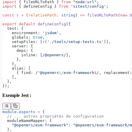
import
 { fileURLToPath } 
from
 "node:url"
;
import
 { defineConfig } 
from
 'vitest/config'
;
const
 r
 =
 (
relativePath
:
 string
) 
=>
 fileURLToPath
(
new
 U
export
 default
 defineConfig
({
  test: {
    environment: 
'jsdom'
,
    globals: 
true
,
    setupFiles: [
r
(
'./tools/setup-tests.ts'
)],
    server: {
      deps: {
        inline: [
/
@openmrs
/
],
      },
    },
    alias: [
      { find:
 /
^
@openmrs
\/
esm-framework
$
/
, replacement:
    ],
  },
});
Exemple Jest :
module
.
exports
 =
 {
  // ... autres propriétés de configuration
  moduleNameMapper: {
    "@openmrs/esm-framework"
: 
"@openmrs/esm-framework/m
  },