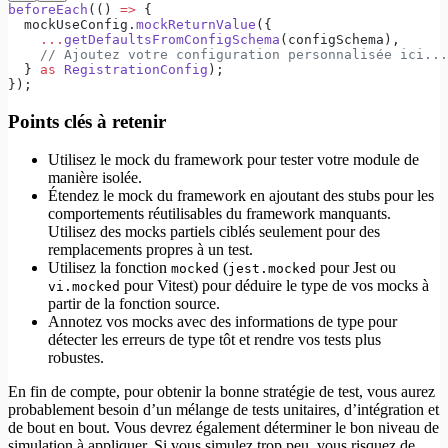
beforeEach
(() 
=>
 {
  mockUseConfig.
mockReturnValue
({
    ...
getDefaultsFromConfigSchema
(configSchema),
    // Ajoutez votre configuration personnalisée ici...
  } 
as
 RegistrationConfig
);
});
Points clés à retenir
Utilisez le mock du framework pour tester votre module de
manière isolée.
Étendez le mock du framework en ajoutant des stubs pour les
comportements réutilisables du framework manquants.
Utilisez des mocks partiels ciblés seulement pour des
remplacements propres à un test.
Utilisez la fonction
(
pour Jest ou
mocked
jest.mocked
pour Vitest) pour déduire le type de vos mocks à
vi.mocked
partir de la fonction source.
Annotez vos mocks avec des informations de type pour
détecter les erreurs de type tôt et rendre vos tests plus
robustes.
En fin de compte, pour obtenir la bonne stratégie de test, vous aurez
probablement besoin d’un mélange de tests unitaires, d’intégration et
de bout en bout. Vous devrez également déterminer le bon niveau de
simulation à appliquer. Si vous simulez trop peu, vous risquez de