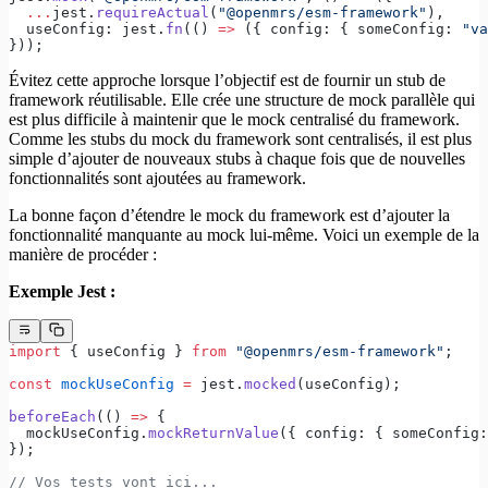
  ...
jest.
requireActual
(
"@openmrs/esm-framework"
),
  useConfig: jest.
fn
(() 
=>
 ({ config: { someConfig: 
"va
}));
Évitez cette approche lorsque l’objectif est de fournir un stub de
framework réutilisable. Elle crée une structure de mock parallèle qui
est plus difficile à maintenir que le mock centralisé du framework.
Comme les stubs du mock du framework sont centralisés, il est plus
simple d’ajouter de nouveaux stubs à chaque fois que de nouvelles
fonctionnalités sont ajoutées au framework.
La bonne façon d’étendre le mock du framework est d’ajouter la
fonctionnalité manquante au mock lui-même. Voici un exemple de la
manière de procéder :
Exemple Jest :
import
 { useConfig } 
from
 "@openmrs/esm-framework"
;
const
 mockUseConfig
 =
 jest.
mocked
(useConfig);
beforeEach
(() 
=>
 {
  mockUseConfig.
mockReturnValue
({ config: { someConfig:
});
// Vos tests vont ici...