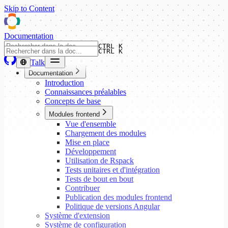
Skip to Content
Documentation
CTRL K
CTRL K
Talk
Documentation
Introduction
Connaissances préalables
Concepts de base
Modules frontend
Vue d'ensemble
Chargement des modules
Mise en place
Développement
Utilisation de Rspack
Tests unitaires et d'intégration
Tests de bout en bout
Contribuer
Publication des modules frontend
Politique de versions Angular
Système d'extension
Système de configuration