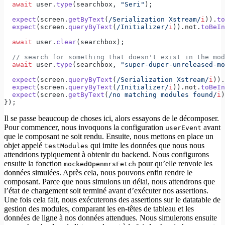
  await
 user.
type
(searchbox, 
"Seri"
);
  expect
(screen.
getByText
(
/
Serialization Xstream
/
i
)).
to
  expect
(screen.
queryByText
(
/
Initializer
/
i
)).not.
toBeIn
  await
 user.
clear
(searchbox);
  // search for something that doesn't exist in the mod
  await
 user.
type
(searchbox, 
"super-duper-unreleased-mo
  expect
(screen.
queryByText
(
/
Serialization Xstream
/
i
)).
  expect
(screen.
queryByText
(
/
Initializer
/
i
)).not.
toBeIn
  expect
(screen.
getByText
(
/
no matching modules found
/
i
)
});
Il se passe beaucoup de choses ici, alors essayons de le décomposer.
Pour commencer, nous invoquons la configuration
avant
userEvent
que le composant ne soit rendu. Ensuite, nous mettons en place un
objet appelé
qui imite les données que nous nous
testModules
attendrions typiquement à obtenir du backend. Nous configurons
ensuite la fonction
pour qu’elle renvoie les
mockedOpenmrsFetch
données simulées. Après cela, nous pouvons enfin rendre le
composant. Parce que nous simulons un délai, nous attendrons que
l’état de chargement soit terminé avant d’exécuter nos assertions.
Une fois cela fait, nous exécuterons des assertions sur le datatable de
gestion des modules, comparant les en-têtes de tableau et les
données de ligne à nos données attendues. Nous simulerons ensuite