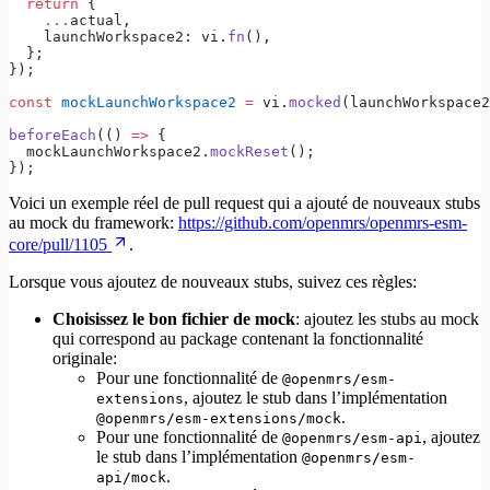
  return
 {
    ...
actual,
    launchWorkspace2: vi.
fn
(),
  };
});
const
 mockLaunchWorkspace2
 =
 vi.
mocked
(launchWorkspace2
beforeEach
(() 
=>
 {
  mockLaunchWorkspace2.
mockReset
();
});
Voici un exemple réel de pull request qui a ajouté de nouveaux stubs
au mock du framework:
https://github.com/openmrs/openmrs-esm-
core/pull/1105
.
Lorsque vous ajoutez de nouveaux stubs, suivez ces règles:
Choisissez le bon fichier de mock
: ajoutez les stubs au mock
qui correspond au package contenant la fonctionnalité
originale:
Pour une fonctionnalité de
@openmrs/esm-
, ajoutez le stub dans l’implémentation
extensions
.
@openmrs/esm-extensions/mock
Pour une fonctionnalité de
, ajoutez
@openmrs/esm-api
le stub dans l’implémentation
@openmrs/esm-
.
api/mock