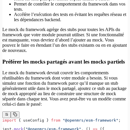
Permet de contrôler le comportement du framework dans vos
tests.
Accélère l’exécution des tests en évitant les requêtes réseau et
les dépendances backend.
Le mock du framework agrège des stubs pour toutes les APIs du
framework que votre module pourrait utiliser. Si une fonctionnalité
est manquante, vous devriez d’abord l’ajouter au mock. Vous
pouvez le faire en étendant l’un des stubs existants ou en en ajoutant
de nouveaux.
Préférer les mocks partagés avant les mocks partiels
Le mock du framework devrait couvrir les comportements
réutilisables du framework dont votre module a besoin. Si vous
simulez une fonction du framework parce qu’il manque un stub
généralement utile dans le mock partagé, ajoutez ce stub au package
de mock approprié au lieu de construire une structure de mock
séparée dans chaque test. Vous avez peut-être vu un modèle comme
celui-ci dans le passé:
import
 { useConfig } 
from
 "@openmrs/esm-framework"
;
jest.
mock
(
"@openmrs/esm-framework"
, () 
=>
 ({