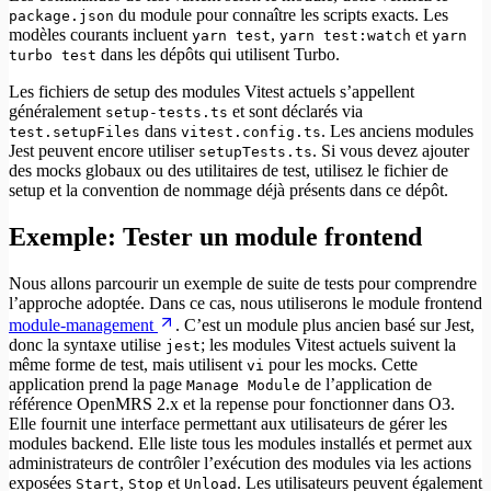
du module pour connaître les scripts exacts. Les
package.json
modèles courants incluent
,
et
yarn test
yarn test:watch
yarn
dans les dépôts qui utilisent Turbo.
turbo test
Les fichiers de setup des modules Vitest actuels s’appellent
généralement
et sont déclarés via
setup-tests.ts
dans
. Les anciens modules
test.setupFiles
vitest.config.ts
Jest peuvent encore utiliser
. Si vous devez ajouter
setupTests.ts
des mocks globaux ou des utilitaires de test, utilisez le fichier de
setup et la convention de nommage déjà présents dans ce dépôt.
Exemple: Tester un module frontend
Nous allons parcourir un exemple de suite de tests pour comprendre
l’approche adoptée. Dans ce cas, nous utiliserons le module frontend
module-management
. C’est un module plus ancien basé sur Jest,
donc la syntaxe utilise
; les modules Vitest actuels suivent la
jest
même forme de test, mais utilisent
pour les mocks. Cette
vi
application prend la page
de l’application de
Manage Module
référence OpenMRS 2.x et la repense pour fonctionner dans O3.
Elle fournit une interface permettant aux utilisateurs de gérer les
modules backend. Elle liste tous les modules installés et permet aux
administrateurs de contrôler l’exécution des modules via les actions
exposées
,
et
. Les utilisateurs peuvent également
Start
Stop
Unload