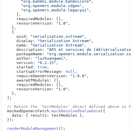
        "org.bahmni.module.bahmnicore"
,
        "org.openmrs.module.idgen"
,
        "org.openmrs.module.legacyui"
,
      ],
      requiredModules: [],
      resourceVersion: 
"1.8"
,
    },
    {
      uuid: 
"serialization.xstream"
,
      display: 
"Serialization Xstream"
,
      name: 
"Serialization Xstream"
,
      description: 
"API et services de (dé)sérialisatio
      packageName: 
"org.openmrs.module.serialization.xs
      author: 
"luzhuangwei"
,
      version: 
"0.2.15"
,
      started: 
true
,
      startupErrorMessage: 
null
,
      requireOpenmrsVersion: 
"1.9.9"
,
      awareOfModules: [],
      requiredModules: [],
      resourceVersion: 
"1.8"
,
    },
  ];
  // Return the `testModules` object defined above in t
  mockedOpenmrsFetch.
mockResolvedValueOnce
({
    data: { results: testModules },
  });
  renderModuleManagement
();