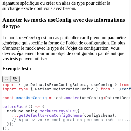
signature spécifique ou créer un alias de type pour cibler la
surcharge exacte dont vous avez besoin.
Annoter les mocks useConfig avec des informations
de type
Le hook
est un cas particulier car il prend un paramètre
useConfig
générique qui spécifie la forme de l’objet de configuration. En plus
d’annoter le mock avec le type de l’objet de configuration, vous
devriez également fournir un objet de configuration par défaut que
vos tests peuvent utiliser.
Exemple Jest :
import
 { getDefaultsFromConfigSchema, useConfig } 
from
 
import
 type
 { PatientRegistrationConfig } 
from
 "../conf
const
 mockUseConfig
 =
 jest.
mocked
(useConfig
<
PatientRegi
beforeEach
(() 
=>
 {
  mockUseConfig.
mockReturnValue
({
    ...
getDefaultsFromConfigSchema
(configSchema),
    // Ajoutez votre configuration personnalisée ici...
  });
});