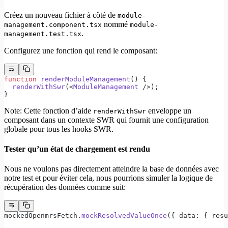
Créez un nouveau fichier à côté de
module-
nommé
management.component.tsx
module-
.
management.test.tsx
Configurez une fonction qui rend le composant:
function
 renderModuleManagement
() {
  renderWithSwr
(<
ModuleManagement
 />);
}
Note: Cette fonction d’aide
enveloppe un
renderWithSwr
composant dans un contexte SWR qui fournit une configuration
globale pour tous les hooks SWR.
Tester qu’un état de chargement est rendu
Nous ne voulons pas directement atteindre la base de données avec
notre test et pour éviter cela, nous pourrions simuler la logique de
récupération des données comme suit:
mockedOpenmrsFetch.
mockResolvedValueOnce
({ data: { resu