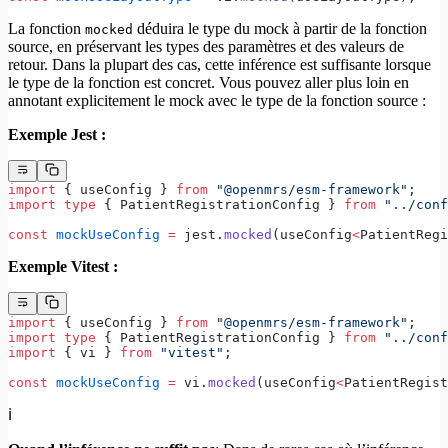
La fonction
déduira le type du mock à partir de la fonction
mocked
source, en préservant les types des paramètres et des valeurs de
retour. Dans la plupart des cas, cette inférence est suffisante lorsque
le type de la fonction est concret. Vous pouvez aller plus loin en
annotant explicitement le mock avec le type de la fonction source :
Exemple Jest :
import
 { useConfig } 
from
 "@openmrs/esm-framework"
;
import
 type
 { PatientRegistrationConfig } 
from
 "../conf
const
 mockUseConfig
 =
 jest.
mocked
(useConfig
<
PatientRegi
Exemple Vitest :
import
 { useConfig } 
from
 "@openmrs/esm-framework"
;
import
 type
 { PatientRegistrationConfig } 
from
 "../conf
import
 { vi } 
from
 "vitest"
;
const
 mockUseConfig
 =
 vi.
mocked
(useConfig
<
PatientRegist
ℹ️