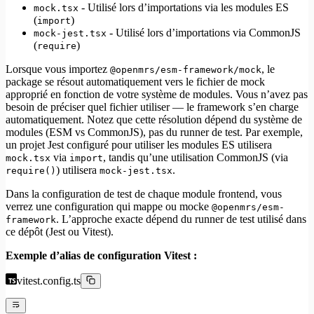
- Utilisé lors d’importations via les modules ES
mock.tsx
(
)
import
- Utilisé lors d’importations via CommonJS
mock-jest.tsx
(
)
require
Lorsque vous importez
, le
@openmrs/esm-framework/mock
package se résout automatiquement vers le fichier de mock
approprié en fonction de votre système de modules. Vous n’avez pas
besoin de préciser quel fichier utiliser — le framework s’en charge
automatiquement. Notez que cette résolution dépend du système de
modules (ESM vs CommonJS), pas du runner de test. Par exemple,
un projet Jest configuré pour utiliser les modules ES utilisera
via
, tandis qu’une utilisation CommonJS (via
mock.tsx
import
) utilisera
.
require()
mock-jest.tsx
Dans la configuration de test de chaque module frontend, vous
verrez une configuration qui mappe ou mocke
@openmrs/esm-
. L’approche exacte dépend du runner de test utilisé dans
framework
ce dépôt (Jest ou Vitest).
Exemple d’alias de configuration Vitest :
vitest.config.ts