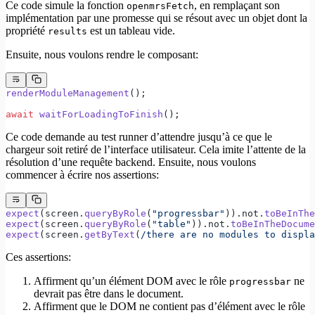
Ce code simule la fonction
, en remplaçant son
openmrsFetch
implémentation par une promesse qui se résout avec un objet dont la
propriété
est un tableau vide.
results
Ensuite, nous voulons rendre le composant:
renderModuleManagement
();
await
 waitForLoadingToFinish
();
Ce code demande au test runner d’attendre jusqu’à ce que le
chargeur soit retiré de l’interface utilisateur. Cela imite l’attente de la
résolution d’une requête backend. Ensuite, nous voulons
commencer à écrire nos assertions:
expect
(screen.
queryByRole
(
"progressbar"
)).not.
toBeInThe
expect
(screen.
queryByRole
(
"table"
)).not.
toBeInTheDocume
expect
(screen.
getByText
(
/
there are no modules to displa
Ces assertions:
Affirment qu’un élément DOM avec le rôle
ne
progressbar
devrait pas être dans le document.
Affirment que le DOM ne contient pas d’élément avec le rôle