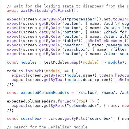
  // Wait for the loading state to disappear from the s
  await
 waitForLoadingToFinish
();
  expect
(screen.
queryByRole
(
"progressbar"
)).not.
toBeInT
  expect
(screen.
getByRole
(
"button"
, { name:
 /
add 
\/
 upg
  expect
(screen.
getByRole
(
"button"
, { name:
 /
search fro
  expect
(screen.
getByRole
(
"button"
, { name:
 /
check for 
  expect
(screen.
getByRole
(
"button"
, { name:
 /
start all
/
  expect
(screen.
getByRole
(
"table"
)).
toBeInTheDocument
()
  expect
(screen.
getByRole
(
"heading"
, { name:
 /
manage mo
  expect
(screen.
getByRole
(
"searchbox"
, { name:
 /
filter 
  expect
(screen.
getByRole
(
"button"
, { name:
 /
clear sear
  const
 modules
 =
 testModules.
map
((
module
) 
=>
 module
);
  modules.
forEach
((
module
) 
=>
 {
    expect
(screen.
getByText
(
module
.name)).
toBeInTheDocu
    expect
(screen.
getByText
(
module
.description)).
toBeIn
  });
  const
 expectedColumnHeaders
 =
 [
/
status
/
,
 /
name
/
,
 /
aut
  expectedColumnHeaders.
forEach
((
row
) 
=>
 {
    expect
(screen.
getByRole
(
"columnheader"
, { name: 
new
  });
  const
 searchbox
 =
 screen.
getByRole
(
"searchbox"
, { nam
  // search for the Serializer module