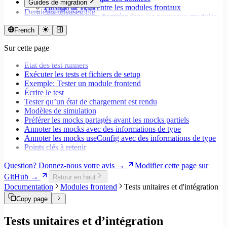
Guides de migration
Partage de l'état entre les modules frontaux
Gestion de l'état
Dernières releases
Vue d'ensemble
Configurer les traductions dans les nouveaux modules
Récupération des données
Migrer vers Core v9
frontend
États de chargement
Migrer vers Rspack et Vitest
French
Formatage des dates
Mutations et effets secondaires
Migrer vers Workspace v2
Stocker les valeurs
Gestionnaires d'événements
Sur cette page
Migrer vers Core v6
Valider des formulaires avec React Hook Form et Zod
Formulaires
Migrer vers Core v5
Espaces de travail
État des test runners
Modales
Exécuter les tests et fichiers de setup
Styles
Exemple: Tester un module frontend
Champs de recherche
Écrire le test
Internationalisation
Tester qu’un état de chargement est rendu
Gestion des erreurs
Modèles de simulation
Tests
Préférer les mocks partagés avant les mocks partiels
Performance
Annoter les mocks avec des informations de type
Annoter les mocks useConfig avec des informations de type
Points clés à retenir
Question? Donnez-nous votre avis →
Modifier cette page sur
GitHub →
Retour en haut
Documentation
Modules frontend
Tests unitaires et d'intégration
Copy page
Tests unitaires et d’intégration