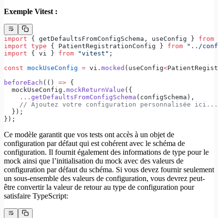
Exemple Vitest :
import
 { getDefaultsFromConfigSchema, useConfig } 
from
 
import
 type
 { PatientRegistrationConfig } 
from
 "../conf
import
 { vi } 
from
 "vitest"
;
const
 mockUseConfig
 =
 vi.
mocked
(useConfig
<
PatientRegist
beforeEach
(() 
=>
 {
  mockUseConfig.
mockReturnValue
({
    ...
getDefaultsFromConfigSchema
(configSchema),
    // Ajoutez votre configuration personnalisée ici...
  });
});
Ce modèle garantit que vos tests ont accès à un objet de
configuration par défaut qui est cohérent avec le schéma de
configuration. Il fournit également des informations de type pour le
mock ainsi que l’initialisation du mock avec des valeurs de
configuration par défaut du schéma. Si vous devez fournir seulement
un sous-ensemble des valeurs de configuration, vous devrez peut-
être convertir la valeur de retour au type de configuration pour
satisfaire TypeScript: