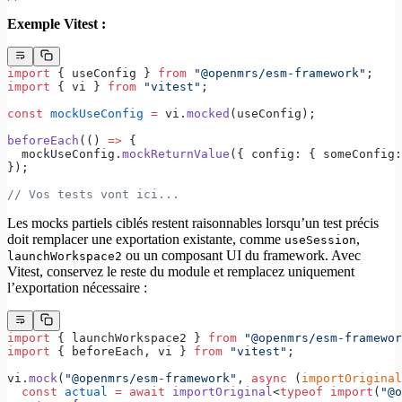
Exemple Vitest :
import
 { useConfig } 
from
 "@openmrs/esm-framework"
;
import
 { vi } 
from
 "vitest"
;
const
 mockUseConfig
 =
 vi.
mocked
(useConfig);
beforeEach
(() 
=>
 {
  mockUseConfig.
mockReturnValue
({ config: { someConfig:
});
// Vos tests vont ici...
Les mocks partiels ciblés restent raisonnables lorsqu’un test précis
doit remplacer une exportation existante, comme
,
useSession
ou un composant UI du framework. Avec
launchWorkspace2
Vitest, conservez le reste du module et remplacez uniquement
l’exportation nécessaire :
import
 { launchWorkspace2 } 
from
 "@openmrs/esm-framewor
import
 { beforeEach, vi } 
from
 "vitest"
;
vi.
mock
(
"@openmrs/esm-framework"
, 
async
 (
importOriginal
  const
 actual
 =
 await
 importOriginal
<
typeof
 import
(
"@o