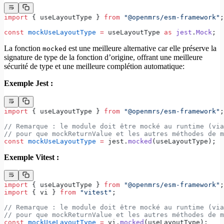
import
 { useLayoutType } 
from
 "@openmrs/esm-framework"
;
const
 mockUseLayoutType
 =
 useLayoutType 
as
 jest
.
Mock
;
La fonction
est une meilleure alternative car elle préserve la
mocked
signature de type de la fonction d’origine, offrant une meilleure
sécurité de type et une meilleure complétion automatique:
Exemple Jest :
import
 { useLayoutType } 
from
 "@openmrs/esm-framework"
;
// Remarque : le module doit être mocké au runtime (via
// pour que mockReturnValue et les autres méthodes de m
const
 mockUseLayoutType
 =
 jest.
mocked
(useLayoutType);
Exemple Vitest :
import
 { useLayoutType } 
from
 "@openmrs/esm-framework"
;
import
 { vi } 
from
 "vitest"
;
// Remarque : le module doit être mocké au runtime (via
// pour que mockReturnValue et les autres méthodes de m
const
 mockUseLayoutType
 =
 vi.
mocked
(useLayoutType);