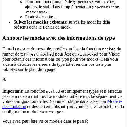
Pour une fonctionnalité de
,
@openmrs/esm-state
ajoutez le stub dans l’implémentation
@openmrs/esm-
.
state/mock
Et ainsi de suite…
Suivez les modèles existants
: suivez les modèles déjà
présents dans le fichier de mock.
Annoter les mocks avec des informations de type
Dans la mesure du possible, préférez utiliser la fonction
du
mocked
runner de test (
pour Jest ou
pour Vitest)
jest.mocked
vi.mocked
pour obtenir des informations de type pour vos mocks. Cela vous
aidera à détecter les erreurs de type tôt et rendra vos tests plus
robustes sur le plan du typage.
⚠️
Important
: La fonction
est uniquement typée et n’effectue
mocked
pas de mock au runtime. Le module doit être mocké séparément via
votre configuration de test (comme indiqué dans la section
Modèles
de simulation
ci-dessus) en utilisant
,
ou la
jest.mock()
vi.mock()
configuration
.
moduleNameMapper
Vous avez peut-être vu ce modèle dans le passé: