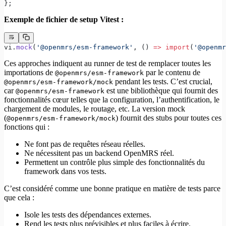
};
Exemple de fichier de setup Vitest :
vi.
mock
(
'@openmrs/esm-framework'
, () 
=>
 import
(
'@openmr
Ces approches indiquent au runner de test de remplacer toutes les
importations de
par le contenu de
@openmrs/esm-framework
pendant les tests. C’est crucial,
@openmrs/esm-framework/mock
car
est une bibliothèque qui fournit des
@openmrs/esm-framework
fonctionnalités cœur telles que la configuration, l’authentification, le
chargement de modules, le routage, etc. La version mock
(
) fournit des stubs pour toutes ces
@openmrs/esm-framework/mock
fonctions qui :
Ne font pas de requêtes réseau réelles.
Ne nécessitent pas un backend OpenMRS réel.
Permettent un contrôle plus simple des fonctionnalités du
framework dans vos tests.
C’est considéré comme une bonne pratique en matière de tests parce
que cela :
Isole les tests des dépendances externes.
Rend les tests plus prévisibles et plus faciles à écrire.