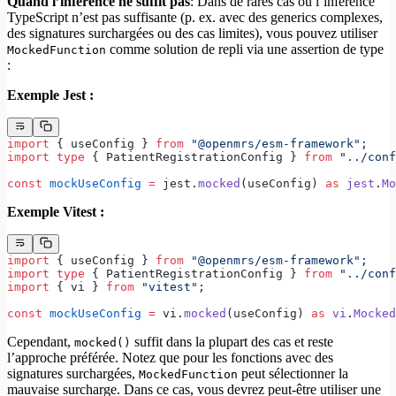
Quand l’inférence ne suffit pas
: Dans de rares cas où l’inférence
TypeScript n’est pas suffisante (p. ex. avec des generics complexes,
des signatures surchargées ou des cas limites), vous pouvez utiliser
comme solution de repli via une assertion de type
MockedFunction
:
Exemple Jest :
import
 { useConfig } 
from
 "@openmrs/esm-framework"
;
import
 type
 { PatientRegistrationConfig } 
from
 "../conf
const
 mockUseConfig
 =
 jest.
mocked
(useConfig) 
as
 jest
.
Mo
Exemple Vitest :
import
 { useConfig } 
from
 "@openmrs/esm-framework"
;
import
 type
 { PatientRegistrationConfig } 
from
 "../conf
import
 { vi } 
from
 "vitest"
;
const
 mockUseConfig
 =
 vi.
mocked
(useConfig) 
as
 vi
.
Mocked
Cependant,
suffit dans la plupart des cas et reste
mocked()
l’approche préférée. Notez que pour les fonctions avec des
signatures surchargées,
peut sélectionner la
MockedFunction
mauvaise surcharge. Dans ce cas, vous devrez peut-être utiliser une