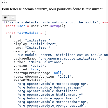
});
Pour tester le chemin heureux, nous pourrions écrire le test suivant:
it
(
"renders detailed information about the module"
, 
asy
  const
 user
 =
 userEvent.
setup
();
  const
 testModules
 =
 [
    {
      uuid: 
"initializer"
,
      display: 
"Initializer"
,
      name: 
"Initializer"
,
      description:
        "Le module OpenMRS Initializer est un module un
      packageName: 
"org.openmrs.module.initializer"
,
      author: 
"Mekom Solutions"
,
      version: 
"2.3.0"
,
      started: 
true
,
      startupErrorMessage: 
null
,
      requireOpenmrsVersion: 
"2.1.1"
,
      awareOfModules: [
        "org.openmrs.module.metadatamapping"
,
        "org.bahmni.module.bahmni.ie.apps"
,
        "org.openmrs.module.datafilter"
,
        "org.openmrs.module.htmlformentry"
,
        "org.bahmni.module.appointments"
,
        "org.openmrs.module.metadatasharing"
,
        "org.openmrs.module.openconceptlab"
,