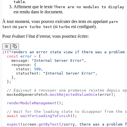
.
table
Affirment que le texte
There are no modules to display
est rendu dans le document.
À tout moment, vous pouvez exécuter des tests en appelant
yarn
ou
(si
est configuré).
test
yarn turbo test
turbo
Pour évaluer l’état d’erreur, vous pourriez écrire:
it
(
"renders an error state view if there was a problem 
  const
 error
 =
 {
    message: 
"Internal Server Error"
,
    response: {
      status: 
500
,
      statusText: 
"Internal Server Error"
,
    },
  };
  // Équivaut à renvoyer une promesse rejetée depuis op
  mockedOpenmrsFetch.
mockRejectedValueOnce
(error);
  renderModuleManagement
();
  // Wait for the loading state to disappear from the s
  await
 waitForLoadingToFinish
();
  expect
(screen.
getByText
(
/
sorry, there was a problem f