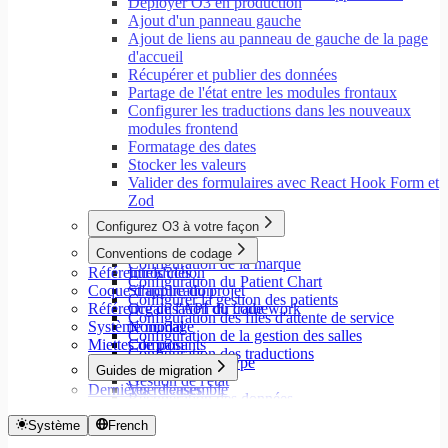
Déployer O3 en production
Ajout d'un panneau gauche
Ajout de liens au panneau de gauche de la page
d'accueil
Récupérer et publier des données
Partage de l'état entre les modules frontaux
Configurer les traductions dans les nouveaux
modules frontend
Formatage des dates
Stocker les valeurs
Valider des formulaires avec React Hook Form et
Zod
Configurez O3 à votre façon
Aperçu
Conventions de codage
Configuration de la marque
Référentiels clés
Introduction
Configuration du Patient Chart
Coque d'application
Structure du projet
Configurer la gestion des patients
Référence de l'API du framework
Organisation du code
Configuration des files d'attente de service
Système modal
Nommage
Configuration de la gestion des salles
Miettes de pain
Composants
Configuration des traductions
Annotations de type
Guides de migration
Gestion de l'état
Dernières releases
Vue d'ensemble
Récupération des données
Migrer vers Core v9
États de chargement
Migrer vers Rspack et Vitest
Système
French
Mutations et effets secondaires
Migrer vers Workspace v2