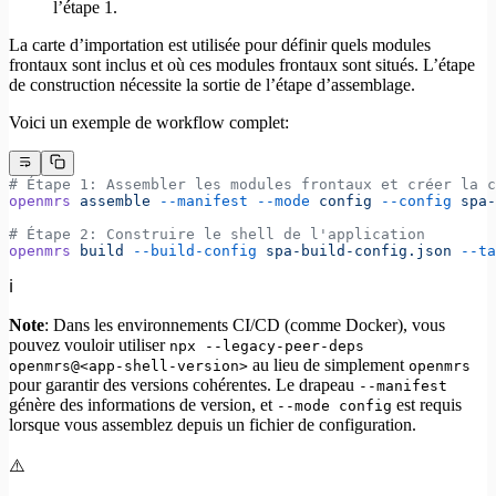
l’étape 1.
La carte d’importation est utilisée pour définir quels modules
frontaux sont inclus et où ces modules frontaux sont situés. L’étape
de construction nécessite la sortie de l’étape d’assemblage.
Voici un exemple de workflow complet:
# Étape 1: Assembler les modules frontaux et créer la c
openmrs
 assemble
 --manifest
 --mode
 config
 --config
 spa-
# Étape 2: Construire le shell de l'application
openmrs
 build
 --build-config
 spa-build-config.json
 --ta
ℹ️
Note
: Dans les environnements CI/CD (comme Docker), vous
pouvez vouloir utiliser
npx --legacy-peer-deps
au lieu de simplement
openmrs@<app-shell-version>
openmrs
pour garantir des versions cohérentes. Le drapeau
--manifest
génère des informations de version, et
est requis
--mode config
lorsque vous assemblez depuis un fichier de configuration.
⚠️