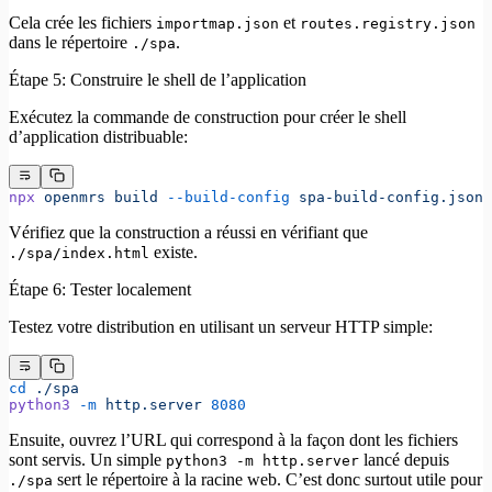
Cela crée les fichiers
et
importmap.json
routes.registry.json
dans le répertoire
.
./spa
Étape 5: Construire le shell de l’application
Exécutez la commande de construction pour créer le shell
d’application distribuable:
npx
 openmrs
 build
 --build-config
 spa-build-config.json
 
Vérifiez que la construction a réussi en vérifiant que
existe.
./spa/index.html
Étape 6: Tester localement
Testez votre distribution en utilisant un serveur HTTP simple:
cd
 ./spa
python3
 -m
 http.server
 8080
Ensuite, ouvrez l’URL qui correspond à la façon dont les fichiers
sont servis. Un simple
lancé depuis
python3 -m http.server
sert le répertoire à la racine web. C’est donc surtout utile pour
./spa