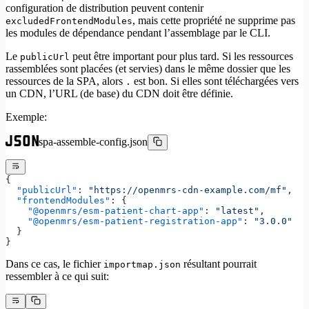
configuration de distribution peuvent contenir
, mais cette propriété ne supprime pas
excludedFrontendModules
les modules de dépendance pendant l’assemblage par le CLI.
Le
peut être important pour plus tard. Si les ressources
publicUrl
rassemblées sont placées (et servies) dans le même dossier que les
ressources de la SPA, alors
est bon. Si elles sont téléchargées vers
.
un CDN, l’URL (de base) du CDN doit être définie.
Exemple:
spa-assemble-config.json
{
  "publicUrl"
: 
"https://openmrs-cdn-example.com/mf"
,
  "frontendModules"
: {
    "@openmrs/esm-patient-chart-app"
: 
"latest"
,
    "@openmrs/esm-patient-registration-app"
: 
"3.0.0"
  }
}
Dans ce cas, le fichier
résultant pourrait
importmap.json
ressembler à ce qui suit: