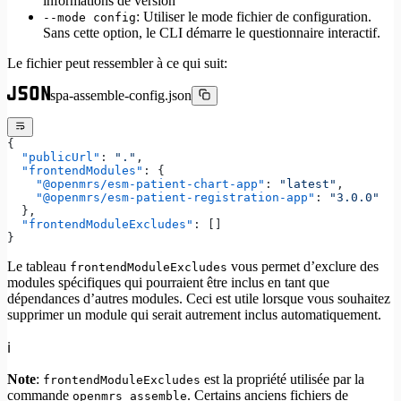
informations de version
: Utiliser le mode fichier de configuration.
--mode config
Sans cette option, le CLI démarre le questionnaire interactif.
Le fichier peut ressembler à ce qui suit:
spa-assemble-config.json
{
  "publicUrl"
: 
"."
,
  "frontendModules"
: {
    "@openmrs/esm-patient-chart-app"
: 
"latest"
,
    "@openmrs/esm-patient-registration-app"
: 
"3.0.0"
  },
  "frontendModuleExcludes"
: []
}
Le tableau
vous permet d’exclure des
frontendModuleExcludes
modules spécifiques qui pourraient être inclus en tant que
dépendances d’autres modules. Ceci est utile lorsque vous souhaitez
supprimer un module qui serait autrement inclus automatiquement.
ℹ️
Note
:
est la propriété utilisée par la
frontendModuleExcludes
commande
. Certains anciens fichiers de
openmrs assemble