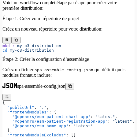
Voici un workflow complet étape par étape pour créer votre
première distribution:
Étape 1: Créer votre répertoire de projet
Créez un nouveau répertoire pour votre distribution:
mkdir
 my-o3-distribution
cd
 my-o3-distribution
Étape 2: Créer la configuration d’assemblage
Créez un fichier
qui définit quels
spa-assemble-config.json
modules frontaux inclure:
spa-assemble-config.json
{
  "publicUrl"
: 
"."
,
  "frontendModules"
: {
    "@openmrs/esm-patient-chart-app"
: 
"latest"
,
    "@openmrs/esm-patient-registration-app"
: 
"latest"
,
    "@openmrs/esm-home-app"
: 
"latest"
  },
  "frontendModuleExcludes"
: []