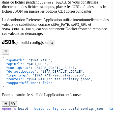
dans ce fichier pendant
. Si vous construisez
openmrs build
directement des fichiers statiques, placez les URLs finales dans le
fichier JSON ou passez les options CLI correspondantes.
La distribution Reference Application utilise intentionnellement des
valeurs de substitution comme
,
et
$SPA_PATH
$API_URL
, car son conteneur Docker frontend remplace
$SPA_CONFIG_URLS
ces valeurs au démarrage:
spa-build-config.json
{
  "spaPath"
: 
"$SPA_PATH"
,
  "apiUrl"
: 
"$API_URL"
,
  "configUrls"
: [
"$SPA_CONFIG_URLS"
],
  "defaultLocale"
: 
"$SPA_DEFAULT_LOCALE"
,
  "importmap"
: 
"$SPA_PATH/importmap.json"
,
  "routes"
: 
"$SPA_PATH/routes.registry.json"
,
  "supportOffline"
: 
false
}
Pour construire le shell de l’application, exécutez:
openmrs
 build
 --build-config
 spa-build-config.json
 --ta