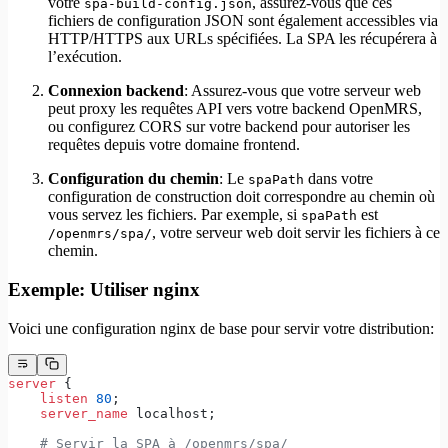
votre
, assurez-vous que ces
spa-build-config.json
fichiers de configuration JSON sont également accessibles via
HTTP/HTTPS aux URLs spécifiées. La SPA les récupérera à
l’exécution.
Connexion backend
: Assurez-vous que votre serveur web
peut proxy les requêtes API vers votre backend OpenMRS,
ou configurez CORS sur votre backend pour autoriser les
requêtes depuis votre domaine frontend.
Configuration du chemin
: Le
dans votre
spaPath
configuration de construction doit correspondre au chemin où
vous servez les fichiers. Par exemple, si
est
spaPath
, votre serveur web doit servir les fichiers à ce
/openmrs/spa/
chemin.
Exemple: Utiliser nginx
Voici une configuration nginx de base pour servir votre distribution:
server
 {
    listen 
80
;
    server_name 
localhost;
    # Servir la SPA à /openmrs/spa/