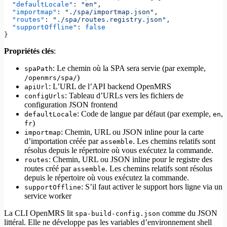
  "defaultLocale"
: 
"en"
,
  "importmap"
: 
"./spa/importmap.json"
,
  "routes"
: 
"./spa/routes.registry.json"
,
  "supportOffline"
: 
false
}
Propriétés clés
:
: Le chemin où la SPA sera servie (par exemple,
spaPath
)
/openmrs/spa/
: L’URL de l’API backend OpenMRS
apiUrl
: Tableau d’URLs vers les fichiers de
configUrls
configuration JSON frontend
: Code de langue par défaut (par exemple,
,
defaultLocale
en
)
fr
: Chemin, URL ou JSON inline pour la carte
importmap
d’importation créée par
. Les chemins relatifs sont
assemble
résolus depuis le répertoire où vous exécutez la commande.
: Chemin, URL ou JSON inline pour le registre des
routes
routes créé par
. Les chemins relatifs sont résolus
assemble
depuis le répertoire où vous exécutez la commande.
: S’il faut activer le support hors ligne via un
supportOffline
service worker
La CLI OpenMRS lit
comme du JSON
spa-build-config.json
littéral. Elle ne développe pas les variables d’environnement shell