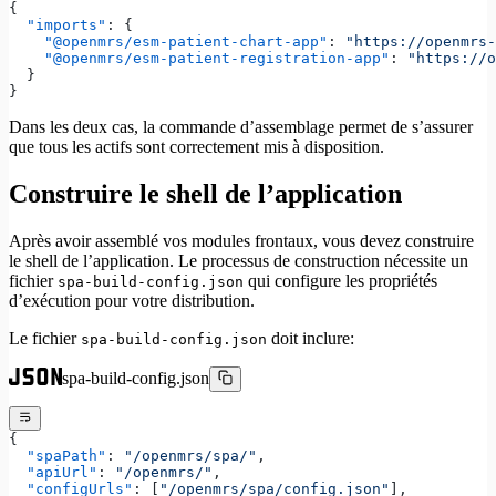
{
  "imports"
: {
    "@openmrs/esm-patient-chart-app"
: 
"https://openmrs-
    "@openmrs/esm-patient-registration-app"
: 
"https://o
  }
}
Dans les deux cas, la commande d’assemblage permet de s’assurer
que tous les actifs sont correctement mis à disposition.
Construire le shell de l’application
Après avoir assemblé vos modules frontaux, vous devez construire
le shell de l’application. Le processus de construction nécessite un
fichier
qui configure les propriétés
spa-build-config.json
d’exécution pour votre distribution.
Le fichier
doit inclure:
spa-build-config.json
spa-build-config.json
{
  "spaPath"
: 
"/openmrs/spa/"
,
  "apiUrl"
: 
"/openmrs/"
,
  "configUrls"
: [
"/openmrs/spa/config.json"
],