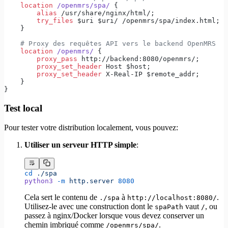
    location
 /openmrs/spa/ 
{
        alias 
/usr/share/nginx/html/;
        try_files 
$uri $uri/ /openmrs/spa/index.html;
    }
    # Proxy des requêtes API vers le backend OpenMRS
    location
 /openmrs/ 
{
        proxy_pass 
http://backend:8080/openmrs/;
        proxy_set_header 
Host $host;
        proxy_set_header 
X-Real-IP $remote_addr;
    }
}
Test local
Pour tester votre distribution localement, vous pouvez:
Utiliser un serveur HTTP simple
:
cd
 ./spa
python3
 -m
 http.server
 8080
Cela sert le contenu de
à
.
./spa
http://localhost:8080/
Utilisez-le avec une construction dont le
vaut
, ou
spaPath
/
passez à nginx/Docker lorsque vous devez conserver un
chemin imbriqué comme
.
/openmrs/spa/