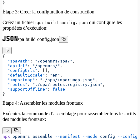
}
Étape 3: Créer la configuration de construction
Créez un fichier
qui configure les
spa-build-config.json
propriétés d’exécution:
spa-build-config.json
{
  "spaPath"
: 
"/openmrs/spa/"
,
  "apiUrl"
: 
"/openmrs/"
,
  "configUrls"
: [],
  "defaultLocale"
: 
"en"
,
  "importmap"
: 
"./spa/importmap.json"
,
  "routes"
: 
"./spa/routes.registry.json"
,
  "supportOffline"
: 
false
}
Étape 4: Assembler les modules frontaux
Exécutez la commande d’assemblage pour rassembler tous les actifs
des modules frontaux:
npx
 openmrs
 assemble
 --manifest
 --mode
 config
 --config
 