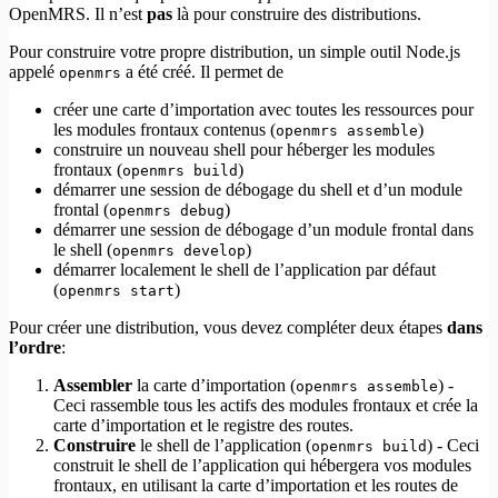
OpenMRS. Il n’est
pas
là pour construire des distributions.
Pour construire votre propre distribution, un simple outil Node.js
appelé
a été créé. Il permet de
openmrs
créer une carte d’importation avec toutes les ressources pour
les modules frontaux contenus (
)
openmrs assemble
construire un nouveau shell pour héberger les modules
frontaux (
)
openmrs build
démarrer une session de débogage du shell et d’un module
frontal (
)
openmrs debug
démarrer une session de débogage d’un module frontal dans
le shell (
)
openmrs develop
démarrer localement le shell de l’application par défaut
(
)
openmrs start
Pour créer une distribution, vous devez compléter deux étapes
dans
l’ordre
:
Assembler
la carte d’importation (
) -
openmrs assemble
Ceci rassemble tous les actifs des modules frontaux et crée la
carte d’importation et le registre des routes.
Construire
le shell de l’application (
) - Ceci
openmrs build
construit le shell de l’application qui hébergera vos modules
frontaux, en utilisant la carte d’importation et les routes de