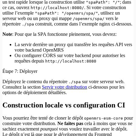
un test rapide lorsque la construction utilise
; dans
"spaPath": "/"
ce cas, ouvrez
. Si votre construction
http://localhost:8080/
utilise l’exemple
, utilisez un
"spaPath": "/openmrs/spa/"
serveur web ou un proxy qui mappe
vers le
/openmrs/spa/
répertoire
construit, comme dans l’exemple nginx ci-dessous.
./spa
Note
: Pour que la SPA fonctionne pleinement, vous devrez:
La servir derrière un proxy qui transfère les requêtes API vers
votre backend OpenMRS
Ou configurer CORS sur votre backend pour autoriser les
requêtes depuis
http://localhost:8080
Étape 7: Déployer
Déployez le contenu du répertoire
sur votre serveur web.
./spa
Consultez la section
Servir votre distribution
ci-dessous pour les
options de déploiement détaillées.
Construction locale vs configuration CI
Vous pourriez être tenté de cloner le dépôt
pour
openmrs-esm-core
construire votre distribution.
Ne faites pas
cela à moins que vous ne
sachiez exactement
pourquoi
vous voulez travailler avec le dépôt.
Le dépôt n’est là que pour le
développement
du Frontend