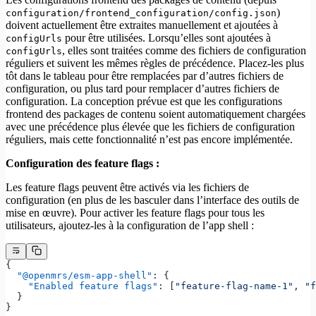
)
configuration/frontend_configuration/config.json
doivent actuellement être extraites manuellement et ajoutées à
pour être utilisées. Lorsqu’elles sont ajoutées à
configUrls
, elles sont traitées comme des fichiers de configuration
configUrls
réguliers et suivent les mêmes règles de précédence. Placez-les plus
tôt dans le tableau pour être remplacées par d’autres fichiers de
configuration, ou plus tard pour remplacer d’autres fichiers de
configuration. La conception prévue est que les configurations
frontend des packages de contenu soient automatiquement chargées
avec une précédence plus élevée que les fichiers de configuration
réguliers, mais cette fonctionnalité n’est pas encore implémentée.
Configuration des feature flags :
Les feature flags peuvent être activés via les fichiers de
configuration (en plus de les basculer dans l’interface des outils de
mise en œuvre). Pour activer les feature flags pour tous les
utilisateurs, ajoutez-les à la configuration de l’app shell :
{
  "@openmrs/esm-app-shell"
: {
    "Enabled feature flags"
: [
"feature-flag-name-1"
, 
"f
  }
}