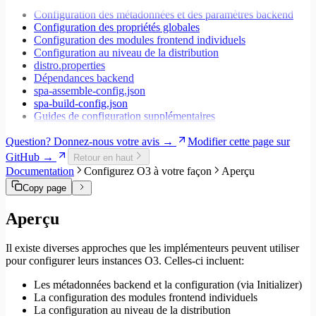
Migrer vers Core v5
Espaces de travail
Configuration des métadonnées et des paramètres backend
Modales
Configuration des propriétés globales
Styles
Configuration des modules frontend individuels
Champs de recherche
Configuration au niveau de la distribution
Internationalisation
distro.properties
Gestion des erreurs
Dépendances backend
Tests
spa-assemble-config.json
Performance
spa-build-config.json
Guides de configuration supplémentaires
Question? Donnez-nous votre avis →
Modifier cette page sur
GitHub →
Retour en haut
Documentation
Configurez O3 à votre façon
Aperçu
Copy page
Aperçu
Il existe diverses approches que les implémenteurs peuvent utiliser
pour configurer leurs instances O3. Celles-ci incluent:
Les métadonnées backend et la configuration (via Initializer)
La configuration des modules frontend individuels
La configuration au niveau de la distribution