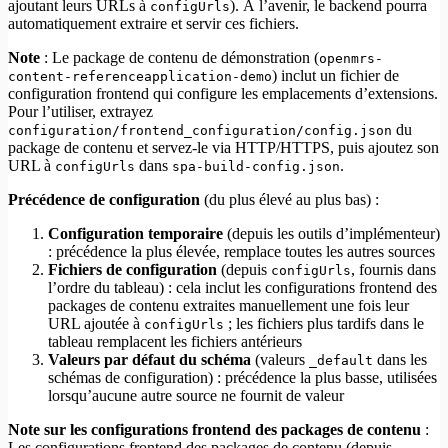
ajoutant leurs URLs à
). À l’avenir, le backend pourra
configUrls
automatiquement extraire et servir ces fichiers.
Note
: Le package de contenu de démonstration (
openmrs-
) inclut un fichier de
content-referenceapplication-demo
configuration frontend qui configure les emplacements d’extensions.
Pour l’utiliser, extrayez
du
configuration/frontend_configuration/config.json
package de contenu et servez-le via HTTP/HTTPS, puis ajoutez son
URL à
dans
.
configUrls
spa-build-config.json
Précédence de configuration
(du plus élevé au plus bas) :
Configuration temporaire
(depuis les outils d’implémenteur)
: précédence la plus élevée, remplace toutes les autres sources
Fichiers de configuration
(depuis
, fournis dans
configUrls
l’ordre du tableau) : cela inclut les configurations frontend des
packages de contenu extraites manuellement une fois leur
URL ajoutée à
; les fichiers plus tardifs dans le
configUrls
tableau remplacent les fichiers antérieurs
Valeurs par défaut du schéma
(valeurs
dans les
_default
schémas de configuration) : précédence la plus basse, utilisées
lorsqu’aucune autre source ne fournit de valeur
Note sur les configurations frontend des packages de contenu
:
Les configurations frontend des packages de contenu (depuis