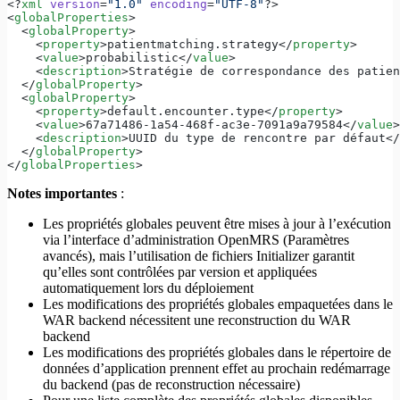
<?
xml
 version
=
"1.0"
 encoding
=
"UTF-8"
?>
<
globalProperties
>
  <
globalProperty
>
    <
property
>patientmatching.strategy</
property
>
    <
value
>probabilistic</
value
>
    <
description
>Stratégie de correspondance des patie
  </
globalProperty
>
  <
globalProperty
>
    <
property
>default.encounter.type</
property
>
    <
value
>67a71486-1a54-468f-ac3e-7091a9a79584</
value
>
    <
description
>UUID du type de rencontre par défaut</
  </
globalProperty
>
</
globalProperties
>
Notes importantes
:
Les propriétés globales peuvent être mises à jour à l’exécution
via l’interface d’administration OpenMRS (Paramètres
avancés), mais l’utilisation de fichiers Initializer garantit
qu’elles sont contrôlées par version et appliquées
automatiquement lors du déploiement
Les modifications des propriétés globales empaquetées dans le
WAR backend nécessitent une reconstruction du WAR
backend
Les modifications des propriétés globales dans le répertoire de
données d’application prennent effet au prochain redémarrage
du backend (pas de reconstruction nécessaire)