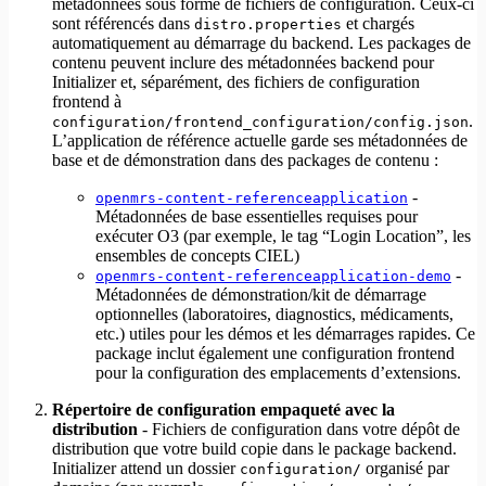
métadonnées sous forme de fichiers de configuration. Ceux-ci
sont référencés dans
et chargés
distro.properties
automatiquement au démarrage du backend. Les packages de
contenu peuvent inclure des métadonnées backend pour
Initializer et, séparément, des fichiers de configuration
frontend à
.
configuration/frontend_configuration/config.json
L’application de référence actuelle garde ses métadonnées de
base et de démonstration dans des packages de contenu :
-
openmrs-content-referenceapplication
Métadonnées de base essentielles requises pour
exécuter O3 (par exemple, le tag “Login Location”, les
ensembles de concepts CIEL)
-
openmrs-content-referenceapplication-demo
Métadonnées de démonstration/kit de démarrage
optionnelles (laboratoires, diagnostics, médicaments,
etc.) utiles pour les démos et les démarrages rapides. Ce
package inclut également une configuration frontend
pour la configuration des emplacements d’extensions.
Répertoire de configuration empaqueté avec la
distribution
- Fichiers de configuration dans votre dépôt de
distribution que votre build copie dans le package backend.
Initializer attend un dossier
organisé par
configuration/