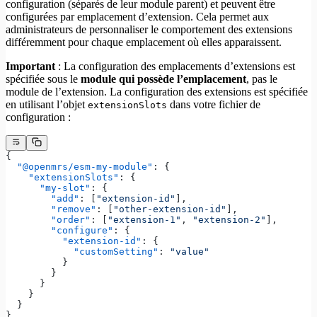
configuration (séparés de leur module parent) et peuvent être
configurées par emplacement d’extension. Cela permet aux
administrateurs de personnaliser le comportement des extensions
différemment pour chaque emplacement où elles apparaissent.
Important
: La configuration des emplacements d’extensions est
spécifiée sous le
module qui possède l’emplacement
, pas le
module de l’extension. La configuration des extensions est spécifiée
en utilisant l’objet
dans votre fichier de
extensionSlots
configuration :
{
  "@openmrs/esm-my-module"
: {
    "extensionSlots"
: {
      "my-slot"
: {
        "add"
: [
"extension-id"
],
        "remove"
: [
"other-extension-id"
],
        "order"
: [
"extension-1"
, 
"extension-2"
],
        "configure"
: {
          "extension-id"
: {
            "customSetting"
: 
"value"
          }
        }
      }
    }
  }
}