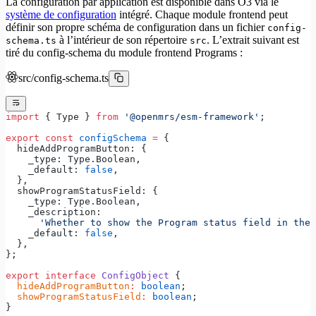
La configuration par application est disponible dans O3 via le
système de configuration
intégré. Chaque module frontend peut
définir son propre schéma de configuration dans un fichier
config-
à l’intérieur de son répertoire
. L’extrait suivant est
schema.ts
src
tiré du config-schema du module frontend Programs :
src/config-schema.ts
import
 { Type } 
from
 '@openmrs/esm-framework'
;
export
 const
 configSchema
 =
 {
  hideAddProgramButton: {
    _type: Type.Boolean,
    _default: 
false
,
  },
  showProgramStatusField: {
    _type: Type.Boolean,
    _description:
      'Whether to show the Program status field in the 
    _default: 
false
,
  },
};
export
 interface
 ConfigObject
 {
  hideAddProgramButton
:
 boolean
;
  showProgramStatusField
:
 boolean
;
}