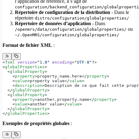
l’application de référence, il s’agit de
configuration/backend_configuration/globalproperti
Répertoire de configuration de la distribution
- Dans le
répertoire
distro/configuration/globalproperties/
Répertoire de données d’application
- Dans
ou
/openmrs/data/configuration/globalproperties/
~/.OpenMRS/configuration/globalproperties/
Format de fichier XML
:
<?
xml
 version
=
"1.0"
 encoding
=
"UTF-8"
?>
<
globalProperties
>
  <
globalProperty
>
    <
property
>property.name.here</
property
>
    <
value
>property value</
value
>
    <
description
>Description de ce que fait cette propr
  </
globalProperty
>
  <
globalProperty
>
    <
property
>another.property.name</
property
>
    <
value
>another value</
value
>
  </
globalProperty
>
</
globalProperties
>
Exemples de propriétés globales
: