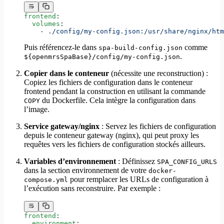
frontend
:
  volumes
:
    - 
./config/my-config.json:/usr/share/nginx/htm
Puis référencez-le dans
comme
spa-build-config.json
.
${openmrsSpaBase}/config/my-config.json
Copier dans le conteneur
(nécessite une reconstruction) :
Copiez les fichiers de configuration dans le conteneur
frontend pendant la construction en utilisant la commande
du Dockerfile. Cela intègre la configuration dans
COPY
l’image.
Service gateway/nginx
: Servez les fichiers de configuration
depuis le conteneur gateway (nginx), qui peut proxy les
requêtes vers les fichiers de configuration stockés ailleurs.
Variables d’environnement
: Définissez
SPA_CONFIG_URLS
dans la section environnement de votre
docker-
pour remplacer les URLs de configuration à
compose.yml
l’exécution sans reconstruire. Par exemple :
frontend
:
  environment
: