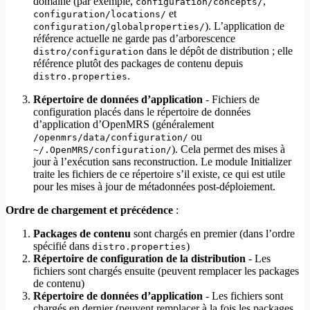
domaine (par exemple,
,
configuration/concepts/
et
configuration/locations/
). L’application de
configuration/globalproperties/
référence actuelle ne garde pas d’arborescence
dans le dépôt de distribution ; elle
distro/configuration
référence plutôt des packages de contenu depuis
.
distro.properties
Répertoire de données d’application
- Fichiers de
configuration placés dans le répertoire de données
d’application d’OpenMRS (généralement
ou
/openmrs/data/configuration/
). Cela permet des mises à
~/.OpenMRS/configuration/
jour à l’exécution sans reconstruction. Le module Initializer
traite les fichiers de ce répertoire s’il existe, ce qui est utile
pour les mises à jour de métadonnées post-déploiement.
Ordre de chargement et précédence
:
Packages de contenu
sont chargés en premier (dans l’ordre
spécifié dans
)
distro.properties
Répertoire de configuration de la distribution
- Les
fichiers sont chargés ensuite (peuvent remplacer les packages
de contenu)
Répertoire de données d’application
- Les fichiers sont
chargés en dernier (peuvent remplacer à la fois les packages