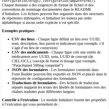
,
).
configuration/drugs/
configuration/ampathforms/
Chaque domaine a des exigences de format de fichier et des
conventions de nommage documentées dans le README
d’Initializer. Les fichiers peuvent être organisés dans des structures
de répertoires imbriquées, et Initializer les traitera par ordre
alphabétique si aucun ordre explicite n’est spécifié.
Exemples pratiques
:
CSV des lieux
- Chaque ligne définit un lieu avec UUID,
nom, description, lieu parent et indicateurs (par exemple, s’il
s’agit d’un lieu de connexion)
CSV des médicaments
- Chaque ligne crée une entrée de
médicament avec UUID, nom, UUID de concept (de
CIEL/OCL), concept de forme et dosage (par exemple,
“Paracétamol 500mg comprimé”)
JSON des formulaires
- Les formulaires construits dans
Form Builder peuvent être exportés en JSON et placés dans le
répertoire de configuration des formulaires
Traductions de formulaires
- Des fichiers de traduction
séparés mappent les textes des libellés de formulaires vers des
chaînes traduites pour différentes langues
Contrôle à l’exécution
: Le module Initializer fournit des propriétés
à l’exécution qui vous permettent de :