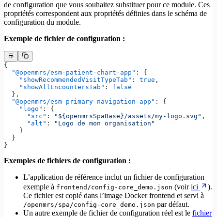
de configuration que vous souhaitez substituer pour ce module. Ces
propriétés correspondent aux propriétés définies dans le schéma de
configuration du module.
Exemple de fichier de configuration :
{
  "@openmrs/esm-patient-chart-app"
: {
    "showRecommendedVisitTypeTab"
: 
true
,
    "showAllEncountersTab"
: 
false
  },
  "@openmrs/esm-primary-navigation-app"
: {
    "logo"
: {
      "src"
: 
"${openmrsSpaBase}/assets/my-logo.svg"
,
      "alt"
: 
"Logo de mon organisation"
    }
  }
}
Exemples de fichiers de configuration :
L’application de référence inclut un fichier de configuration
exemple à
(voir
ici
).
frontend/config-core_demo.json
Ce fichier est copié dans l’image Docker frontend et servi à
par défaut.
/openmrs/spa/config-core_demo.json
Un autre exemple de fichier de configuration réel est le
fichier