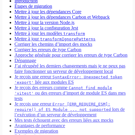
Introduction
Étapes de migration
Mettre à jour les dépendances Core
Mettre à jour les dépendances Carbon et Webpack
Mettre à jour la version Node.js
Mettre à jour la configuration Jest
Mettre à jour les modèles
transform
Mettre à jour
transformIgnorePatterns
Corriger les chemins d’import des mocks
Corriger les erreurs de type Carbon
Approche générale pour corriger les erreurs de type Carbon
Dépannage
J’ai récupéré les derniers changements mais je ne peux pas
faire fonctionner un serveur de développement local
Je reçois une erreur
SyntaxError: Unexpected token
liée aux modules ES
'export'
Je reçois des erreurs comme
Cannot find module
ou des erreurs d’import de module ES dans mes
'vitest'
tests
Je reçois une erreur
Error [ERR_REQUIRE_ESM]:
lors de
require() of ES Module ... not supported
l’exécution d’un serveur de développement
Mes tests échouent avec des erreurs liées aux mocks
Avantages de performance
Exemples de migration