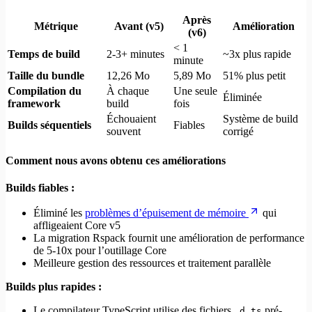
Après
Métrique
Avant (v5)
Amélioration
(v6)
< 1
Temps de build
2-3+ minutes
~3x plus rapide
minute
Taille du bundle
12,26 Mo
5,89 Mo
51% plus petit
Compilation du
À chaque
Une seule
Éliminée
framework
build
fois
Échouaient
Système de build
Builds séquentiels
Fiables
souvent
corrigé
Comment nous avons obtenu ces améliorations
Builds fiables :
Éliminé les
problèmes d’épuisement de mémoire
qui
affligeaient Core v5
La migration Rspack fournit une amélioration de performance
de 5-10x pour l’outillage Core
Meilleure gestion des ressources et traitement parallèle
Builds plus rapides :
Le compilateur TypeScript utilise des fichiers
pré-
.d.ts