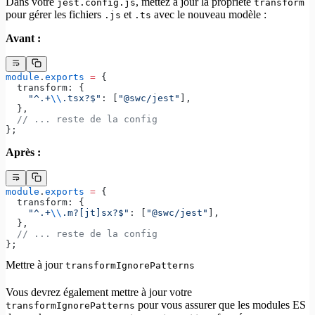
Dans votre
, mettez à jour la propriété
jest.config.js
transform
pour gérer les fichiers
et
avec le nouveau modèle :
.js
.ts
Avant :
module
.
exports
 =
 {
  transform: {
    "^.+
\\
.tsx?$"
: [
"@swc/jest"
],
  },
  // ... reste de la config
};
Après :
module
.
exports
 =
 {
  transform: {
    "^.+
\\
.m?[jt]sx?$"
: [
"@swc/jest"
],
  },
  // ... reste de la config
};
Mettre à jour
transformIgnorePatterns
Vous devrez également mettre à jour votre
pour vous assurer que les modules ES
transformIgnorePatterns