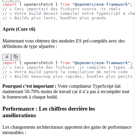
import
 { openmrsFetch } 
from
 "@openmrs/esm-framework"
;
// ↳ Ceci importait des fichiers source .ts réels
// ↳ Votre build devait compiler notre TypeScript à cha
// ↳ Builds plus lents, bundles plus grands
Après (Core v6)
Maintenant vous obtenez des modules ES pré-compilés avec des
définitions de type séparées :
import
 { openmrsFetch } 
from
 "@openmrs/esm-framework"
;
// ↳ Ceci importe des fichiers .js compilés + types .d.
// ↳ Votre build ignore la compilation de notre code
// ↳ Builds beaucoup plus rapides, bundles plus petits
Pourquoi c’est important :
Votre compilateur TypeScript fait
maintenant 50-70% moins de travail car il n’a pas à recompiler tout
le framework à chaque build.
Performance : Les chiffres derrière les
améliorations
Les changements architecturaux apportent des gains de performance
mesurables :