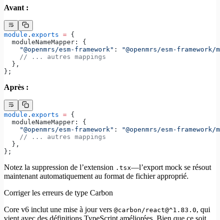
Avant :
module
.
exports
 =
 {
  moduleNameMapper: {
    "@openmrs/esm-framework"
: 
"@openmrs/esm-framework/m
    // ... autres mappings
  },
};
Après :
module
.
exports
 =
 {
  moduleNameMapper: {
    "@openmrs/esm-framework"
: 
"@openmrs/esm-framework/m
    // ... autres mappings
  },
};
Notez la suppression de l’extension
—l’export mock se résout
.tsx
maintenant automatiquement au format de fichier approprié.
Corriger les erreurs de type Carbon
Core v6 inclut une mise à jour vers
, qui
@carbon/react@^1.83.0
vient avec des définitions TypeScript améliorées. Bien que ce soit