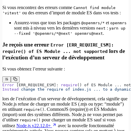
Si vous rencontrez des erreurs comme
Cannot find module
ou des erreurs d’import de module ES dans vos tests :
'vitest'
Assurez-vous que tous les packages
et
@openmrs/*
openmrs
sont mis à niveau vers les dernières versions
:
next
yarn up
.
--fixed '@openmrs/*@next' openmrs@next
Je reçois une erreur
Error [ERR_REQUIRE_ESM]:
lors de
require() of ES Module ... not supported
l’exécution d’un serveur de développement
Si vous obtenez l’erreur suivante :
Error
 [ERR_REQUIRE_ESM]: 
require
() of ES Module ... not
Instead
 change
 the
 require
 of
 index.js
 ...
 to
 a
 dynamic
lors de l’exécution d’un serveur de développement, cela signifie que
Node.js refuse de charger un module ES (.mjs ou type: “module”)
en utilisant
. CommonJS (require()) et ES Modules
require()
(import) sont des systèmes différents. Node.js ne vous permet pas
d’utiliser
pour charger un module ES sauf si vous
require()
utilisez
Node.js v22.12.0+
avec la nouvelle fonctionnalité
expérimentale activée. Vous pouvez corriger cela en mettant à jour