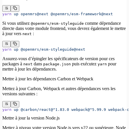
yarn
 up
 openmrs@next
 @openmrs/esm-framework@next
Si vous utilisez
comme dépendance
@openmrs/esm-styleguide
directe dans votre module frontend, vous devrez également le mettre
à jour vers
:
next
yarn
 up
 @openmrs/esm-styleguide@next
Assurez-vous d’épingler les spécificateurs de version pour ces
packages à
dans
puis exécutez
pour
next
package.json
yarn
mettre à jour les dépendances.
Mettre à jour les dépendances Carbon et Webpack
Mettez à jour Carbon, Webpack et autres dépendances vers les
versions suivantes :
yarn
 up
 @carbon/react@^1.83.0
 webpack@^5.99.9
 webpack-c
Mettre à jour la version Node.js
Mettez à niveau votre version Node.js vers v22 ou supérieure. Node