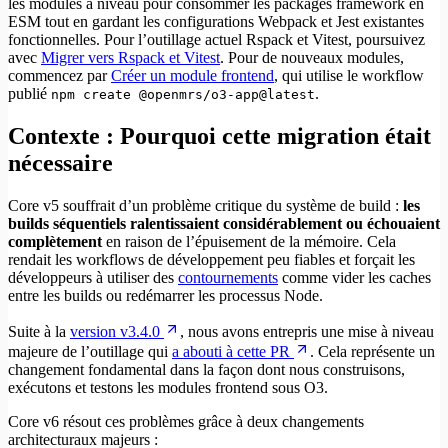
les modules à niveau pour consommer les packages framework en
ESM tout en gardant les configurations Webpack et Jest existantes
fonctionnelles. Pour l’outillage actuel Rspack et Vitest, poursuivez
avec
Migrer vers Rspack et Vitest
. Pour de nouveaux modules,
commencez par
Créer un module frontend
, qui utilise le workflow
publié
.
npm create @openmrs/o3-app@latest
Contexte : Pourquoi cette migration était
nécessaire
Core v5 souffrait d’un problème critique du système de build :
les
builds séquentiels ralentissaient considérablement ou échouaient
complètement
en raison de l’épuisement de la mémoire. Cela
rendait les workflows de développement peu fiables et forçait les
développeurs à utiliser des
contournements
comme vider les caches
entre les builds ou redémarrer les processus Node.
Suite à la
version v3.4.0
, nous avons entrepris une mise à niveau
majeure de l’outillage qui
a abouti à cette PR
. Cela représente un
changement fondamental dans la façon dont nous construisons,
exécutons et testons les modules frontend sous O3.
Core v6 résout ces problèmes grâce à deux changements
architecturaux majeurs :