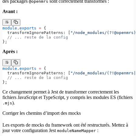
des packages
sont correctement transformés :
@openmrs
Avant :
module
.
exports
 =
 {
  transformIgnorePatterns: [
"/node_modules/(?!@openmrs)
  // ... reste de la config
};
Après :
module
.
exports
 =
 {
  transformIgnorePatterns: [
"/node_modules/(?!@openmrs|
  // ... reste de la config
};
Ce changement permet à Jest de transformer correctement les
fichiers JavaScript et TypeScript, y compris les modules ES (fichiers
).
.mjs
Corriger les chemins d’import des mocks
Les exports de mocks du framework ont été restructurés. Mettez à
jour votre configuration Jest
:
moduleNameMapper