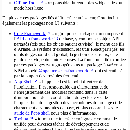
Offline Tools
- responsable du rendu des widgets liés au
mode hors ligne.
En plus de ces packages liés à l’interface utilisateur, Core inclut
également les packages non-UI suivants :
Core Framework
- regroupe les packages qui composent
l’
API du framework O3
de base, y compris les objets API
partagés (tels que les objets patient et visite), le menu des fils
d’Ariane, le système d’extension, les utils React partagés, les
outils de gestion d’état global, la gestion des erreurs, et le
guide de style, entre autres choses. La fonctionnalité exportée
par ces packages est regroupée dans un package JavaScript
NPM appelé
@openmrs/esm-framework
qui est réutilisé
par la plupart des modules frontend.
App Shell
- l’app shell est le point d’entrée de
l’application. Il est responsable du chargement et de
l’enregistrement des modules frontend dans la carte
d’importation, de la coordination du cycle de vie de
l’application, de la gestion des mécaniques de routage et de
chargement des modules de base, et plus encore. Lisez le
guide de l’app shell
pour plus d’informations.
Tooling
- fournit une interface en ligne de commande
unifiée pour diverses tâches de développement et de
déploiement frontend. La CLI est regroupée dans un package