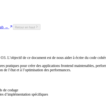
tHub →
Retour en haut
O3. L’objectif de ce document est de nous aider à écrire du code cohéren
eures pratiques pour créer des applications frontend maintenables, per
on de l’état et à l’optimisation des performances.
ds de codage
les d’implémentation spécifiques