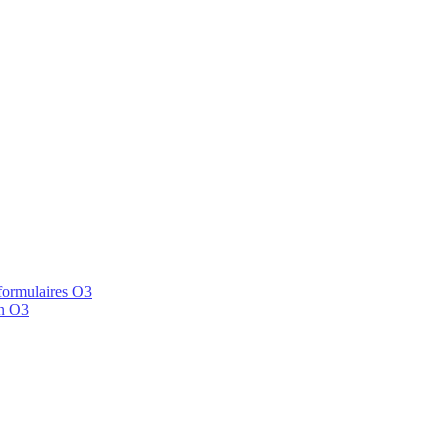
 formulaires O3
en O3