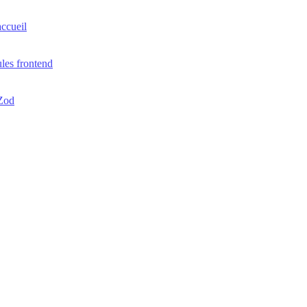
accueil
les frontend
 Zod