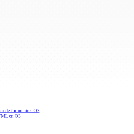
teur de formulaires O3
 HTML en O3