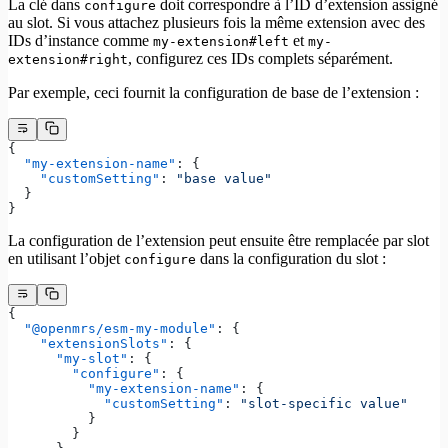
La clé dans
doit correspondre à l’ID d’extension assigné
configure
au slot. Si vous attachez plusieurs fois la même extension avec des
IDs d’instance comme
et
my-extension#left
my-
, configurez ces IDs complets séparément.
extension#right
Par exemple, ceci fournit la configuration de base de l’extension :
{
  "my-extension-name"
: {
    "customSetting"
: 
"base value"
  }
}
La configuration de l’extension peut ensuite être remplacée par slot
en utilisant l’objet
dans la configuration du slot :
configure
{
  "@openmrs/esm-my-module"
: {
    "extensionSlots"
: {
      "my-slot"
: {
        "configure"
: {
          "my-extension-name"
: {
            "customSetting"
: 
"slot-specific value"
          }
        }