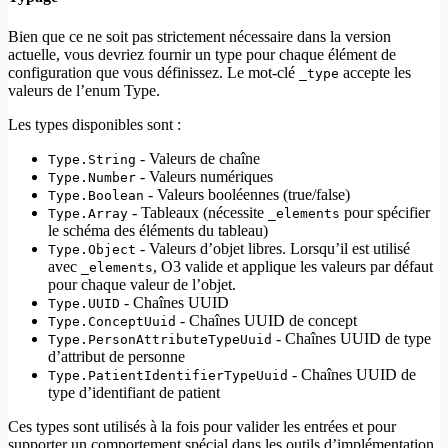
Bien que ce ne soit pas strictement nécessaire dans la version
actuelle, vous devriez fournir un type pour chaque élément de
configuration que vous définissez. Le mot-clé
accepte les
_type
valeurs de l’enum Type.
Les types disponibles sont :
- Valeurs de chaîne
Type.String
- Valeurs numériques
Type.Number
- Valeurs booléennes (true/false)
Type.Boolean
- Tableaux (nécessite
pour spécifier
Type.Array
_elements
le schéma des éléments du tableau)
- Valeurs d’objet libres. Lorsqu’il est utilisé
Type.Object
avec
, O3 valide et applique les valeurs par défaut
_elements
pour chaque valeur de l’objet.
- Chaînes UUID
Type.UUID
- Chaînes UUID de concept
Type.ConceptUuid
- Chaînes UUID de type
Type.PersonAttributeTypeUuid
d’attribut de personne
- Chaînes UUID de
Type.PatientIdentifierTypeUuid
type d’identifiant de patient
Ces types sont utilisés à la fois pour valider les entrées et pour
supporter un comportement spécial dans les outils d’implémentation.