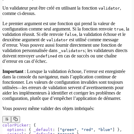
Un validateur peut être créé en utilisant la fonction
,
validator
comme ci-dessus.
Le premier argument est une fonction qui prend la valeur de
configuration comme seul argument. Si la fonction renvoie
, la
true
validation réussit. Si elle renvoie
, la validation échoue et le
false
deuxième argument de
est utilisé comme message
validator
d’erreur. Vous pouvez aussi fournir directement une fonction de
validation personnalisée dans
; les validateurs directs
_validators
doivent renvoyer
en cas de succès ou une chaîne
undefined
d’erreur en cas d’échec.
Important
: Lorsque la validation échoue, l’erreur est enregistrée
dans la console du navigateur, mais l’application continue de
fonctionner. Les valeurs de configuration invalides sont toujours
utilisées—les erreurs de validation servent d’avertissements pour
aider les implémenteurs à identifier et corriger les problèmes de
configuration, plutôt que d’empêcher l’application de démarrer.
Vous pouvez même valider des objets imbriqués:
colorPicker
: {
  options
: { 
_default
: [
"green"
, 
"red"
, 
"blue"
] },