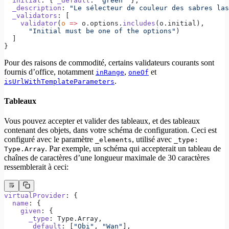
  initial
: { 
_default
: 
"green"
 },
  _description
: 
"Le sélecteur de couleur des sabres las
  _validators
: [
    validator
(
o
 =>
 o.options.
includes
(o.initial),
      "Initial must be one of the options"
)
  ]
}
Pour des raisons de commodité, certains validateurs courants sont
fournis d’office, notamment
,
et
inRange
oneOf
.
isUrlWithTemplateParameters
Tableaux
Vous pouvez accepter et valider des tableaux, et des tableaux
contenant des objets, dans votre schéma de configuration. Ceci est
configuré avec le paramètre
, utilisé avec
_elements
_type:
. Par exemple, un schéma qui accepterait un tableau de
Type.Array
chaînes de caractères d’une longueur maximale de 30 caractères
ressemblerait à ceci:
virtualProvider
: {
  name
: {
    given
: {
      _type
: Type.Array,
      _default
: [
"Obi"
, 
"Wan"
],