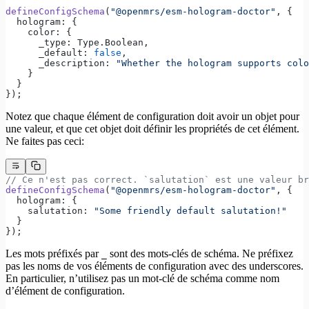
defineConfigSchema
(
"@openmrs/esm-hologram-doctor"
, {
  hologram: {
    color: {
      _type: Type.Boolean,
      _default: 
false
,
      _description: 
"Whether the hologram supports colo
    }
  }
});
Notez que chaque élément de configuration doit avoir un objet pour
une valeur, et que cet objet doit définir les propriétés de cet élément.
Ne faites pas ceci:
// Ce n'est pas correct. `salutation` est une valeur br
defineConfigSchema
(
"@openmrs/esm-hologram-doctor"
, {
  hologram: {
    salutation: 
"Some friendly default salutation!"
  }
});
Les mots préfixés par
sont des mots-clés de schéma. Ne préfixez
_
pas les noms de vos éléments de configuration avec des underscores.
En particulier, n’utilisez pas un mot-clé de schéma comme nom
d’élément de configuration.