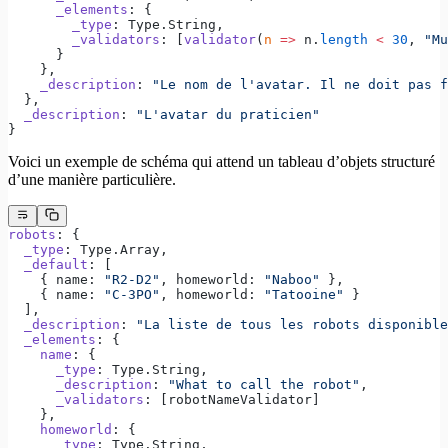
      _elements
: {
        _type
: Type.String,
        _validators
: [
validator
(
n
 =>
 n.
length
 <
 30
, 
"Mu
      }
    },
    _description
: 
"Le nom de l'avatar. Il ne doit pas f
  },
  _description
: 
"L'avatar du praticien"
}
Voici un exemple de schéma qui attend un tableau d’objets structuré
d’une manière particulière.
robots
: {
  _type
: Type.Array,
  _default
: [
    { name: 
"R2-D2"
, homeworld: 
"Naboo"
 },
    { name: 
"C-3PO"
, homeworld: 
"Tatooine"
 }
  ],
  _description
: 
"La liste de tous les robots disponible
  _elements
: {
    name
: {
      _type
: Type.String,
      _description
: 
"What to call the robot"
,
      _validators
: [robotNameValidator]
    },
    homeworld
: {
      _type
: Type.String,