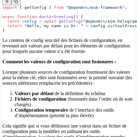
import
 { getConfig } 
from
 "@openmrs/esm-framework"
;
async
 function
 doctorGreeting
() {
  const
 config
 =
 await
 getConfig
(
"@openmrs/esm-hologram
  return
 "Hello, my name is Dr. "
 +
 config.virtualProvi
}
Le contenu de config sera tiré des fichiers de configuration, en
revenant aux valeurs par défaut pour les éléments de configuration
pour lesquels aucune valeur n’a été fournie.
Comment les valeurs de configuration sont fusionnées :
Lorsque plusieurs sources de configuration fournissent des valeurs
pour la même clé, elles sont fusionnées avec la priorité suivante (les
sources ultérieures remplacent les précédentes) :
Valeurs par défaut
de la définition du schéma
Fichiers de configuration
(fusionnés dans l’ordre où ils sont
chargés)
Configuration temporaire
de l’interface des outils
d’implémentation (priorité la plus élevée)
Cela signifie que si vous définissez une valeur dans un fichier de
configuration puis la modifiez en utilisant les outils
d’implémentation, la valeur des outils d’implémentation prendra