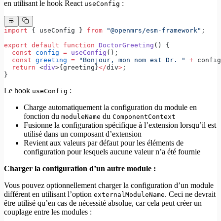
en utilisant le hook React
:
useConfig
import
 { useConfig } 
from
 "@openmrs/esm-framework"
;
export
 default
 function
 DoctorGreeting
() {
  const
 config
 =
 useConfig
();
  const
 greeting
 =
 "Bonjour, mon nom est Dr. "
 +
 config
  return
 <
div
>{greeting}
</
div
>
;
}
Le hook
:
useConfig
Charge automatiquement la configuration du module en
fonction du
du
moduleName
ComponentContext
Fusionne la configuration spécifique à l’extension lorsqu’il est
utilisé dans un composant d’extension
Revient aux valeurs par défaut pour les éléments de
configuration pour lesquels aucune valeur n’a été fournie
Charger la configuration d’un autre module :
Vous pouvez optionnellement charger la configuration d’un module
différent en utilisant l’option
. Ceci ne devrait
externalModuleName
être utilisé qu’en cas de nécessité absolue, car cela peut créer un
couplage entre les modules :