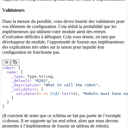
Validateurs
Dans la mesure du possible, vous devez fournir des validateurs pour
vos éléments de configuration. Cela réduit la probabilité que les
implémenteurs qui utilisent votre module aient des erreurs
d’exécution difficiles à déboguer. Cela vous donne, en tant que
développeur du module, l’opportunité de fournir aux implémenteurs
des explications très utiles sur la raison pour laquelle leur
configuration ne fonctionne pas.
robot
: {
  name
: {
    _type
: Type.String,
    _default
: 
"R2D2"
,
    _description
: 
"What to call the robot"
,
    _validators
: [
      validator
(
n
 =>
 /
\d
/
.
test
(n), 
"Robots must have nu
    ]
  }
}
(Il convient de noter que ce schéma ne fait pas partie de l’exemple
ci-dessus. Il ne supporte qu’un seul robot, alors que nous devons
permettre à l’implémenteur de fournir un tableau de robots).