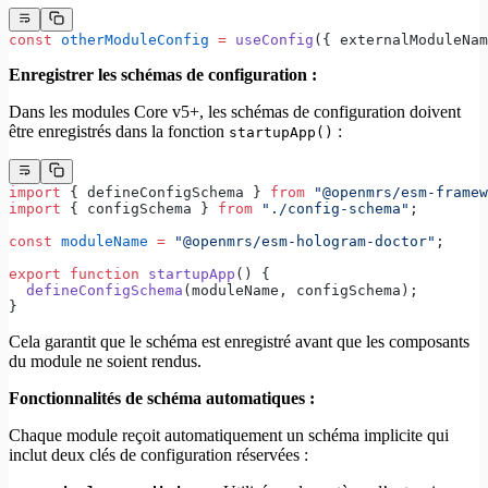
const
 otherModuleConfig
 =
 useConfig
({ externalModuleNam
Enregistrer les schémas de configuration :
Dans les modules Core v5+, les schémas de configuration doivent
être enregistrés dans la fonction
:
startupApp()
import
 { defineConfigSchema } 
from
 "@openmrs/esm-framew
import
 { configSchema } 
from
 "./config-schema"
;
const
 moduleName
 =
 "@openmrs/esm-hologram-doctor"
;
export
 function
 startupApp
() {
  defineConfigSchema
(moduleName, configSchema);
}
Cela garantit que le schéma est enregistré avant que les composants
du module ne soient rendus.
Fonctionnalités de schéma automatiques :
Chaque module reçoit automatiquement un schéma implicite qui
inclut deux clés de configuration réservées :