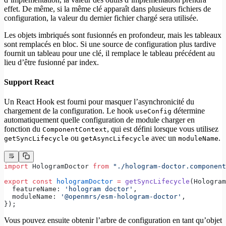
effet. De même, si la même clé apparaît dans plusieurs fichiers de
configuration, la valeur du dernier fichier chargé sera utilisée.
Les objets imbriqués sont fusionnés en profondeur, mais les tableaux
sont remplacés en bloc. Si une source de configuration plus tardive
fournit un tableau pour une clé, il remplace le tableau précédent au
lieu d’être fusionné par index.
Support React
Un React Hook est fourni pour masquer l’asynchronicité du
chargement de la configuration. Le hook
détermine
useConfig
automatiquement quelle configuration de module charger en
fonction du
, qui est défini lorsque vous utilisez
ComponentContext
ou
avec un
.
getSyncLifecycle
getAsyncLifecycle
moduleName
import
 HologramDoctor 
from
 "./hologram-doctor.component
export
 const
 hologramDoctor
 =
 getSyncLifecycle
(Hologram
  featureName: 
'hologram doctor'
,
  moduleName: 
'@openmrs/esm-hologram-doctor'
,
});
Vous pouvez ensuite obtenir l’arbre de configuration en tant qu’objet