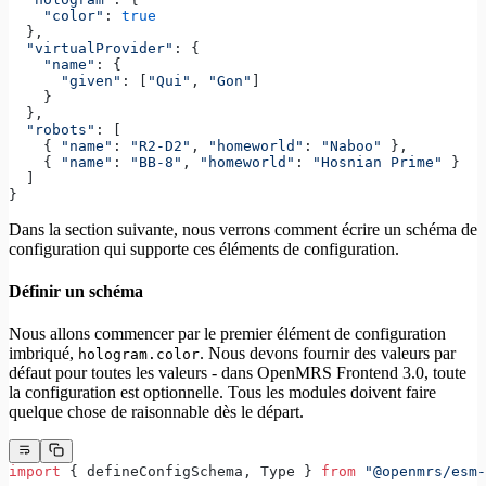
    "color"
: 
true
  },
  "virtualProvider"
: {
    "name"
: {
      "given"
: [
"Qui"
, 
"Gon"
]
    }
  },
  "robots"
: [
    { 
"name"
: 
"R2-D2"
, 
"homeworld"
: 
"Naboo"
 },
    { 
"name"
: 
"BB-8"
, 
"homeworld"
: 
"Hosnian Prime"
 }
  ]
}
Dans la section suivante, nous verrons comment écrire un schéma de
configuration qui supporte ces éléments de configuration.
Définir un schéma
Nous allons commencer par le premier élément de configuration
imbriqué,
. Nous devons fournir des valeurs par
hologram.color
défaut pour toutes les valeurs - dans OpenMRS Frontend 3.0, toute
la configuration est optionnelle. Tous les modules doivent faire
quelque chose de raisonnable dès le départ.
import
 { defineConfigSchema, Type } 
from
 "@openmrs/esm-