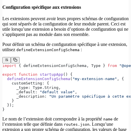
Configuration spécifique aux extensions
Les extensions peuvent avoir leurs propres schémas de configuration
qui sont séparés de la configuration de leur module parent. Ceci est
utile lorsqu’une extension a besoin d’options de configuration qui ne
s’appliquent pas au module dans son ensemble.
Pour définir un schéma de configuration spécifique à une extension,
utilisez
:
defineExtensionConfigSchema
import
 { defineExtensionConfigSchema, Type } 
from
 "@ope
export
 function
 startupApp
() {
  defineExtensionConfigSchema
(
"my-extension-name"
, {
    customSetting: {
      _type: Type.String,
      _default: 
"default value"
,
      _description: 
"Un paramètre spécifique à cette ex
    }
  });
}
Le nom de l’extension doit correspondre à la propriété
de
name
l’extension telle que définie dans
. Lorsqu’une
routes.json
extension a son propre schéma de configuration, les valeurs de base