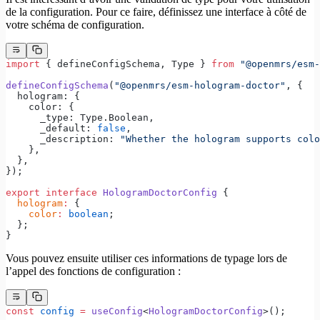
de la configuration. Pour ce faire, définissez une interface à côté de
votre schéma de configuration.
import
 { defineConfigSchema, Type } 
from
 "@openmrs/esm-
defineConfigSchema
(
"@openmrs/esm-hologram-doctor"
, {
  hologram: {
    color: {
      _type: Type.Boolean,
      _default: 
false
,
      _description: 
"Whether the hologram supports colo
    },
  },
});
export
 interface
 HologramDoctorConfig
 {
  hologram
:
 {
    color
:
 boolean
;
  };
}
Vous pouvez ensuite utiliser ces informations de typage lors de
l’appel des fonctions de configuration :
const
 config
 =
 useConfig
<
HologramDoctorConfig
>();