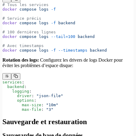
# Tous les services
docker
 compose
 logs
 -f
# Service précis
docker
 compose
 logs
 -f
 backend
# 100 dernières lignes
docker
 compose
 logs
 --tail=100
 backend
# Avec timestamps
docker
 compose
 logs
 -f
 --timestamps
 backend
Rotation des logs:
Configurez les drivers de logs Docker pour
éviter les problèmes d’espace disque:
services
:
  backend
:
    logging
:
      driver
: 
"json-file"
      options
:
        max-size
: 
"10m"
        max-file
: 
"3"
Sauvegarde et restauration
Sauvegardes de base de données