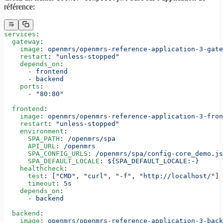
référence:
services
:
  gateway
:
    image
: 
openmrs/openmrs-reference-application-3-gate
    restart
: 
"unless-stopped"
    depends_on
:
      - 
frontend
      - 
backend
    ports
:
      - 
"80:80"
  frontend
:
    image
: 
openmrs/openmrs-reference-application-3-fron
    restart
: 
"unless-stopped"
    environment
:
      SPA_PATH
: 
/openmrs/spa
      API_URL
: 
/openmrs
      SPA_CONFIG_URLS
: 
/openmrs/spa/config-core_demo.js
      SPA_DEFAULT_LOCALE
: 
${SPA_DEFAULT_LOCALE:-}
    healthcheck
:
      test
: [
"CMD"
, 
"curl"
, 
"-f"
, 
"http://localhost/"
]
      timeout
: 
5s
    depends_on
:
      - 
backend
  backend
:
    image
: 
openmrs/openmrs-reference-application-3-back