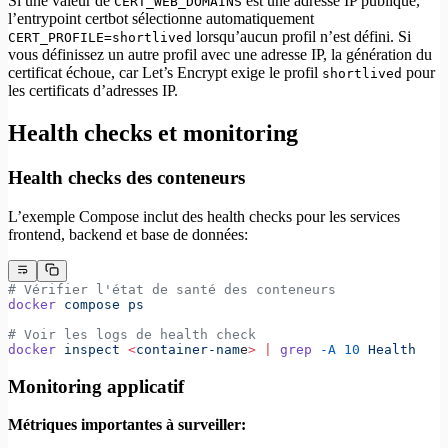
Si une valeur de
est une adresse IP publique,
CERT_WEB_DOMAINS
l’entrypoint certbot sélectionne automatiquement
lorsqu’aucun profil n’est défini. Si
CERT_PROFILE=shortlived
vous définissez un autre profil avec une adresse IP, la génération du
certificat échoue, car Let’s Encrypt exige le profil
pour
shortlived
les certificats d’adresses IP.
Health checks et monitoring
Health checks des conteneurs
L’exemple Compose inclut des health checks pour les services
frontend, backend et base de données:
# Vérifier l'état de santé des conteneurs
docker
 compose
 ps
# Voir les logs de health check
docker
 inspect
 <
container-nam
e
>
 |
 grep
 -A
 10
 Health
Monitoring applicatif
Métriques importantes à surveiller: