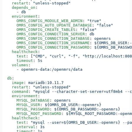
    restart
: 
"unless-stopped"
    depends_on
:
      - 
db
    environment
:
      OMRS_CONFIG_MODULE_WEB_ADMIN
: 
"true"
      OMRS_CONFIG_AUTO_UPDATE_DATABASE
: 
"false"
      OMRS_CONFIG_CREATE_TABLES
: 
"false"
      OMRS_CONFIG_CONNECTION_SERVER
: 
db
      OMRS_CONFIG_CONNECTION_DATABASE
: 
openmrs
      OMRS_CONFIG_CONNECTION_USERNAME
: 
${OMRS_DB_USER:-
      OMRS_CONFIG_CONNECTION_PASSWORD
: 
${OMRS_DB_PASSWO
    healthcheck
:
      test
: [
"CMD"
, 
"curl"
, 
"-f"
, 
"http://localhost:808
      timeout
: 
5s
    volumes
:
      - 
openmrs-data:/openmrs/data
  db
:
    image
: 
mariadb:10.11.7
    restart
: 
"unless-stopped"
    command
: 
"mysqld --character-set-server=utf8mb4 --c
    environment
:
      MYSQL_DATABASE
: 
openmrs
      MYSQL_USER
: 
${OMRS_DB_USER:-openmrs}
      MYSQL_PASSWORD
: 
${OMRS_DB_PASSWORD:-openmrs}
      MYSQL_ROOT_PASSWORD
: 
${MYSQL_ROOT_PASSWORD:-openm
    healthcheck
:
      test
: 
"mysql --user=${OMRS_DB_USER:-openmrs} --pa
      interval
: 
3s
      timeout
: 
1s