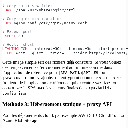
# Copy built SPA files
COPY
 ./spa /usr/share/nginx/html
# Copy nginx configuration
COPY
 nginx.conf /etc/nginx/nginx.conf
# Expose port
EXPOSE
 80
# Health check
HEALTHCHECK
 --interval=30s --timeout=3s --start-period=
  CMD
 wget --quiet --tries=1 --spider http://localhost/
Cette image simple sert des fichiers déjà construits. Si vous voulez
des remplacements d’environnement au runtime comme dans
l’application de référence pour
,
ou
$SPA_PATH
$API_URL
, ajoutez un entrypoint comme le
$SPA_CONFIG_URLS
startup.sh
frontend de l’application de référence qui exécute
, ou
envsubst
construisez la SPA avec les valeurs finales dans
spa-build-
.
config.json
Méthode 3: Hébergement statique + proxy API
Pour les déploiements cloud, par exemple AWS S3 + CloudFront ou
Azure Blob Storage: