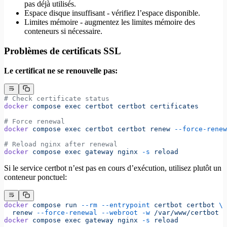
pas déjà utilisés.
Espace disque insuffisant - vérifiez l’espace disponible.
Limites mémoire - augmentez les limites mémoire des
conteneurs si nécessaire.
Problèmes de certificats SSL
Le certificat ne se renouvelle pas:
# Check certificate status
docker
 compose
 exec
 certbot
 certbot
 certificates
# Force renewal
docker
 compose
 exec
 certbot
 certbot
 renew
 --force-renew
# Reload nginx after renewal
docker
 compose
 exec
 gateway
 nginx
 -s
 reload
Si le service certbot n’est pas en cours d’exécution, utilisez plutôt un
conteneur ponctuel:
docker
 compose
 run
 --rm
 --entrypoint
 certbot
 certbot
 \
  renew
 --force-renewal
 --webroot
 -w
 /var/www/certbot
docker
 compose
 exec
 gateway
 nginx
 -s
 reload