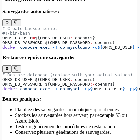
Sauvegardes automatisées:
# Create backup script
#!/bin/bash
OMRS_DB_USER
=
${OMRS_DB_USER
:-
openmrs}
OMRS_DB_PASSWORD
=
${OMRS_DB_PASSWORD
:-
openmrs}
docker
 compose
 exec
 -T
 db
 mysqldump
 -u${
OMRS_DB_USER
}
 -
Restaurer depuis une sauvegarde:
# Restore database (replace with your actual values)
OMRS_DB_USER
=
${OMRS_DB_USER
:-
openmrs}
OMRS_DB_PASSWORD
=
${OMRS_DB_PASSWORD
:-
openmrs}
docker
 compose
 exec
 -T
 db
 mysql
 -u${
OMRS_DB_USER
}
 -p${
O
Bonnes pratiques:
Planifiez des sauvegardes automatiques quotidiennes.
Stockez les sauvegardes hors serveur, par exemple S3 ou
Azure Blob.
Testez régulièrement les procédures de restauration.
Conservez plusieurs générations de sauvegardes.