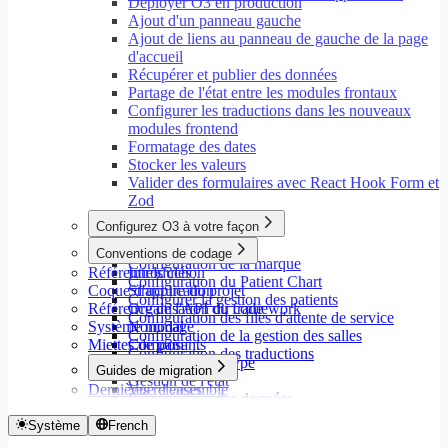
Déployer O3 en production
Ajout d'un panneau gauche
Ajout de liens au panneau de gauche de la page
d'accueil
Récupérer et publier des données
Partage de l'état entre les modules frontaux
Configurer les traductions dans les nouveaux
modules frontend
Formatage des dates
Stocker les valeurs
Valider des formulaires avec React Hook Form et
Zod
Configurez O3 à votre façon
Aperçu
Conventions de codage
Configuration de la marque
Référentiels clés
Introduction
Configuration du Patient Chart
Coque d'application
Structure du projet
Configurer la gestion des patients
Référence de l'API du framework
Organisation du code
Configuration des files d'attente de service
Système modal
Nommage
Configuration de la gestion des salles
Miettes de pain
Composants
Configuration des traductions
Annotations de type
Guides de migration
Gestion de l'état
Dernières releases
Vue d'ensemble
Récupération des données
Migrer vers Core v9
États de chargement
Migrer vers Rspack et Vitest
Système
French
Mutations et effets secondaires
Migrer vers Workspace v2