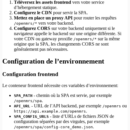
Téléversez les assets frontend
vers votre service
d’hébergement statique.
Configurez le CDN
pour servir la SPA.
Mettez en place un proxy API
pour router les requêtes
vers votre backend.
/openmrs/*
Configurez CORS
sur votre backend uniquement si le
navigateur appelle le backend sur une origine différente. Si
votre CDN ou gateway proxifie
sur la même
/openmrs/*
origine que la SPA, les changements CORS ne sont
généralement pas nécessaires.
Configuration de l’environnement
Configuration frontend
Le conteneur frontend nécessite ces variables d’environnement:
- chemin où la SPA est servie, par exemple
SPA_PATH
.
/openmrs/spa
- URL de l’API backend, par exemple
ou
API_URL
/openmrs
.
https://api.example.com/openmrs
- liste d’URLs de fichiers JSON de
SPA_CONFIG_URLS
configuration séparées par des virgules, par exemple
.
/openmrs/spa/config-core_demo.json