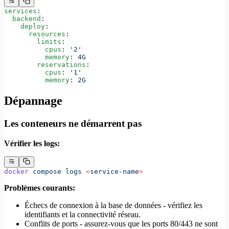
services
:
  backend
:
    deploy
:
      resources
:
        limits
:
          cpus
: 
'2'
          memory
: 
4G
        reservations
:
          cpus
: 
'1'
          memory
: 
2G
Dépannage
Les conteneurs ne démarrent pas
Vérifier les logs:
docker
 compose
 logs
 <
service-nam
e
>
Problèmes courants:
Échecs de connexion à la base de données - vérifiez les
identifiants et la connectivité réseau.
Conflits de ports - assurez-vous que les ports 80/443 ne sont