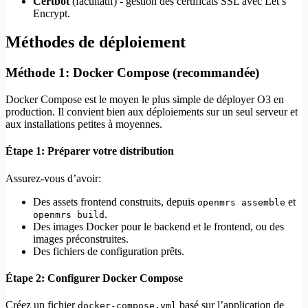
Certbot
(facultatif) - gestion des certificats SSL avec Let’s
Encrypt.
Méthodes de déploiement
Méthode 1: Docker Compose (recommandée)
Docker Compose est le moyen le plus simple de déployer O3 en
production. Il convient bien aux déploiements sur un seul serveur et
aux installations petites à moyennes.
Étape 1: Préparer votre distribution
Assurez-vous d’avoir:
Des assets frontend construits, depuis
et
openmrs assemble
.
openmrs build
Des images Docker pour le backend et le frontend, ou des
images préconstruites.
Des fichiers de configuration prêts.
Étape 2: Configurer Docker Compose
Créez un fichier
basé sur l’application de
docker-compose.yml