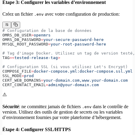
Étape 3: Configurer les variables d’environnement
Créez un fichier
avec votre configuration de production:
.env
# Configuration de la base de données
OMRS_DB_USER
=
openmrs
OMRS_DB_PASSWORD
=
your-secure-password-here
MYSQL_ROOT_PASSWORD
=
your-root-password-here
# Tag d'image Docker. Utilisez un tag de version testé,
TAG
=<
tested-release-tag
>
# Configuration SSL (si vous utilisez Let's Encrypt)
COMPOSE_FILE
=
docker-compose.yml:docker-compose.ssl.yml
SSL_MODE
=
prod
CERT_WEB_DOMAINS
=
your-domain.com,www.your-domain.com
CERT_CONTACT_EMAIL
=
admin@your-domain.com
⚠️
Sécurité
: ne committez jamais de fichiers
dans le contrôle de
.env
version. Utilisez des outils de gestion de secrets ou les variables
d’environnement fournies par votre plateforme d’hébergement.
Étape 4: Configurer SSL/HTTPS