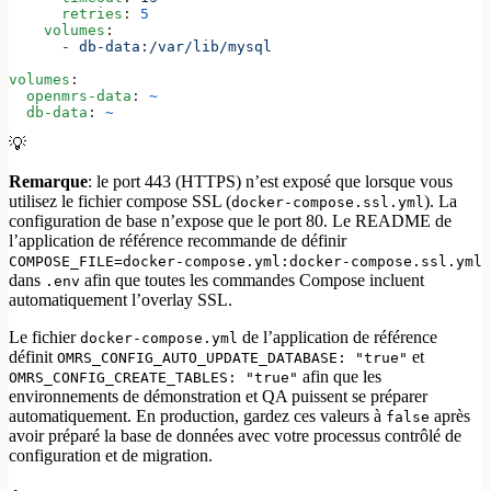
      retries
: 
5
    volumes
:
      - 
db-data:/var/lib/mysql
volumes
:
  openmrs-data
: 
~
  db-data
: 
~
💡
Remarque
: le port 443 (HTTPS) n’est exposé que lorsque vous
utilisez le fichier compose SSL (
). La
docker-compose.ssl.yml
configuration de base n’expose que le port 80. Le README de
l’application de référence recommande de définir
COMPOSE_FILE=docker-compose.yml:docker-compose.ssl.yml
dans
afin que toutes les commandes Compose incluent
.env
automatiquement l’overlay SSL.
Le fichier
de l’application de référence
docker-compose.yml
définit
et
OMRS_CONFIG_AUTO_UPDATE_DATABASE: "true"
afin que les
OMRS_CONFIG_CREATE_TABLES: "true"
environnements de démonstration et QA puissent se préparer
automatiquement. En production, gardez ces valeurs à
après
false
avoir préparé la base de données avec votre processus contrôlé de
configuration et de migration.