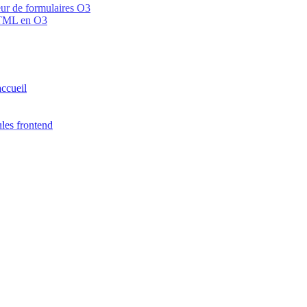
teur de formulaires O3
 HTML en O3
accueil
les frontend
 Zod