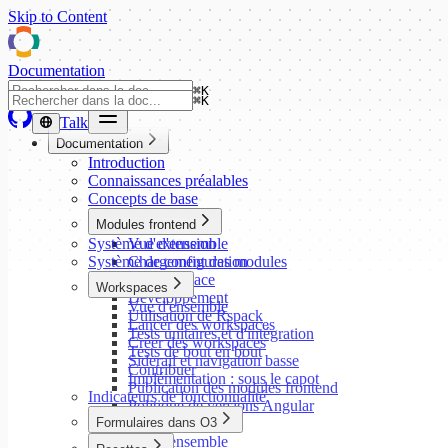
Skip to Content
Documentation
⌘
K
⌘
K
Talk
Documentation
Introduction
Connaissances préalables
Concepts de base
Modules frontend
Système d'extension
Vue d'ensemble
Système de configuration
Chargement des modules
Mise en place
Workspaces
Développement
Vue d'ensemble
Utilisation de Rspack
Lancer des workspaces
Tests unitaires et d'intégration
Créer des workspaces
Tests de bout en bout
Siderail et navigation basse
Contribuer
Implémentation : sous le capot
Publication des modules frontend
Indicateurs de fonctionnalité
Politique de versions Angular
Formulaires dans O3
Vue d'ensemble