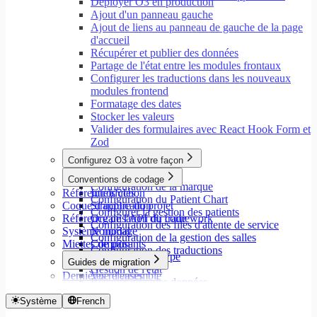
Déployer O3 en production
Ajout d'un panneau gauche
Ajout de liens au panneau de gauche de la page
d'accueil
Récupérer et publier des données
Partage de l'état entre les modules frontaux
Configurer les traductions dans les nouveaux
modules frontend
Formatage des dates
Stocker les valeurs
Valider des formulaires avec React Hook Form et
Zod
Configurez O3 à votre façon
Aperçu
Conventions de codage
Configuration de la marque
Référentiels clés
Introduction
Configuration du Patient Chart
Coque d'application
Structure du projet
Configurer la gestion des patients
Référence de l'API du framework
Organisation du code
Configuration des files d'attente de service
Système modal
Nommage
Configuration de la gestion des salles
Miettes de pain
Composants
Configuration des traductions
Annotations de type
Guides de migration
Gestion de l'état
Dernières releases
Vue d'ensemble
Récupération des données
Migrer vers Core v9
États de chargement
Migrer vers Rspack et Vitest
Système
French
Mutations et effets secondaires
Migrer vers Workspace v2