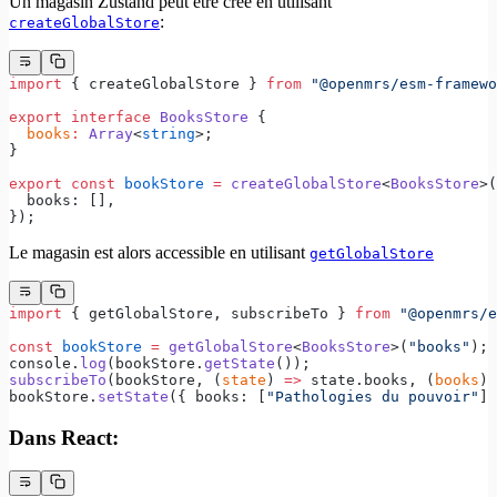
Un magasin Zustand peut être créé en utilisant
:
createGlobalStore
import
 { createGlobalStore } 
from
 "@openmrs/esm-framewo
export
 interface
 BooksStore
 {
  books
:
 Array
<
string
>;
}
export
 const
 bookStore
 =
 createGlobalStore
<
BooksStore
>(
  books: [],
});
Le magasin est alors accessible en utilisant
getGlobalStore
import
 { getGlobalStore, subscribeTo } 
from
 "@openmrs/e
const
 bookStore
 =
 getGlobalStore
<
BooksStore
>(
"books"
);
console.
log
(bookStore.
getState
());
subscribeTo
(bookStore, (
state
) 
=>
 state.books, (
books
) 
bookStore.
setState
({ books: [
"Pathologies du pouvoir"
] 
Dans React: