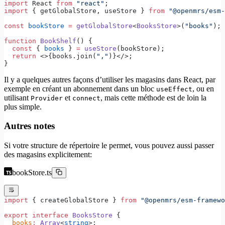
import
 React 
from
 "react"
;
import
 { getGlobalStore, useStore } 
from
 "@openmrs/esm-
const
 bookStore
 =
 getGlobalStore
<
BooksStore
>(
"books"
);
function
 BookShelf
() {
  const
 { 
books
 } 
=
 useStore
(bookStore);
  return
 <>{books.join(
","
)}</>;
}
Il y a quelques autres façons d’utiliser les magasins dans React, par
exemple en créant un abonnement dans un bloc
, ou en
useEffect
utilisant
et
, mais cette méthode est de loin la
Provider
connect
plus simple.
Autres notes
Si votre structure de répertoire le permet, vous pouvez aussi passer
des magasins explicitement:
bookStore.ts
import
 { createGlobalStore } 
from
 "@openmrs/esm-framewo
export
 interface
 BooksStore
 {
  books
:
 Array
<
string
>;