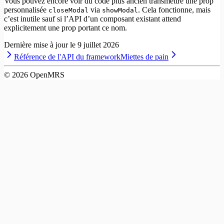
Vous pouvez encore voir du code plus ancien transmettre une prop
personnalisée
via
. Cela fonctionne, mais
closeModal
showModal
c’est inutile sauf si l’API d’un composant existant attend
explicitement une prop portant ce nom.
Dernière mise à jour le
9 juillet 2026
Référence de l'API du framework
Miettes de pain
©
2026
OpenMRS