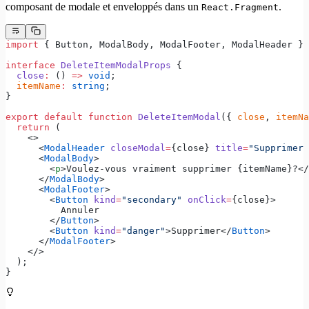
composant de modale et enveloppés dans un
.
React.Fragment
import
 { Button, ModalBody, ModalFooter, ModalHeader } 
interface
 DeleteItemModalProps
 {
  close
:
 () 
=>
 void
;
  itemName
:
 string
;
}
export
 default
 function
 DeleteItemModal
({ 
close
, 
itemNa
  return
 (
    <>
      <
ModalHeader
 closeModal
=
{close} 
title
=
"Supprimer 
      <
ModalBody
>
        <
p
>Voulez-vous vraiment supprimer {itemName}?</
      </
ModalBody
>
      <
ModalFooter
>
        <
Button
 kind
=
"secondary"
 onClick
=
{close}>
          Annuler
        </
Button
>
        <
Button
 kind
=
"danger"
>Supprimer</
Button
>
      </
ModalFooter
>
    </>
  );
}