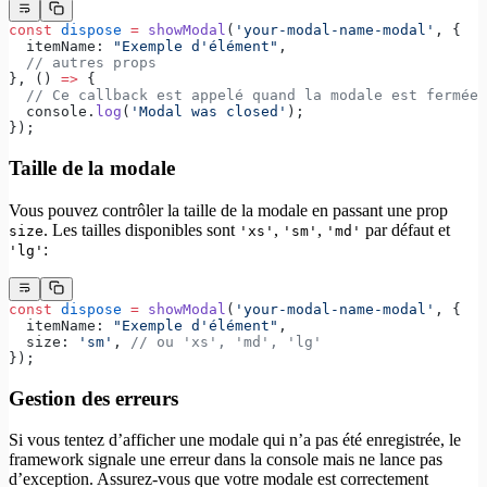
const
 dispose
 =
 showModal
(
'your-modal-name-modal'
, {
  itemName: 
"Exemple d'élément"
,
  // autres props
}, () 
=>
 {
  // Ce callback est appelé quand la modale est fermée
  console.
log
(
'Modal was closed'
);
});
Taille de la modale
Vous pouvez contrôler la taille de la modale en passant une prop
. Les tailles disponibles sont
,
,
par défaut et
size
'xs'
'sm'
'md'
:
'lg'
const
 dispose
 =
 showModal
(
'your-modal-name-modal'
, {
  itemName: 
"Exemple d'élément"
,
  size: 
'sm'
, 
// ou 'xs', 'md', 'lg'
});
Gestion des erreurs
Si vous tentez d’afficher une modale qui n’a pas été enregistrée, le
framework signale une erreur dans la console mais ne lance pas
d’exception. Assurez-vous que votre modale est correctement