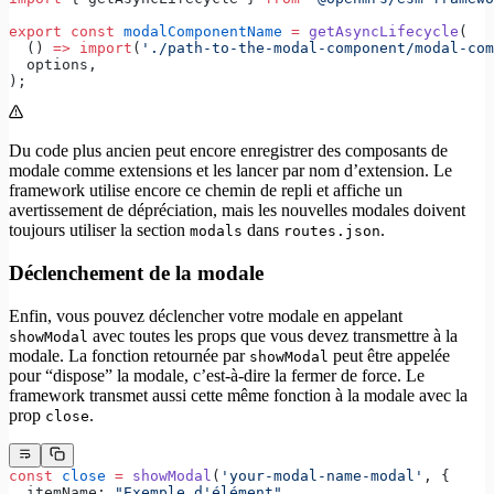
export
 const
 modalComponentName
 =
 getAsyncLifecycle
(
  () 
=>
 import
(
'./path-to-the-modal-component/modal-com
  options,
);
Du code plus ancien peut encore enregistrer des composants de
modale comme extensions et les lancer par nom d’extension. Le
framework utilise encore ce chemin de repli et affiche un
avertissement de dépréciation, mais les nouvelles modales doivent
toujours utiliser la section
dans
.
modals
routes.json
Déclenchement de la modale
Enfin, vous pouvez déclencher votre modale en appelant
avec toutes les props que vous devez transmettre à la
showModal
modale. La fonction retournée par
peut être appelée
showModal
pour “dispose” la modale, c’est-à-dire la fermer de force. Le
framework transmet aussi cette même fonction à la modale avec la
prop
.
close
const
 close
 =
 showModal
(
'your-modal-name-modal'
, {
  itemName: 
"Exemple d'élément"
,