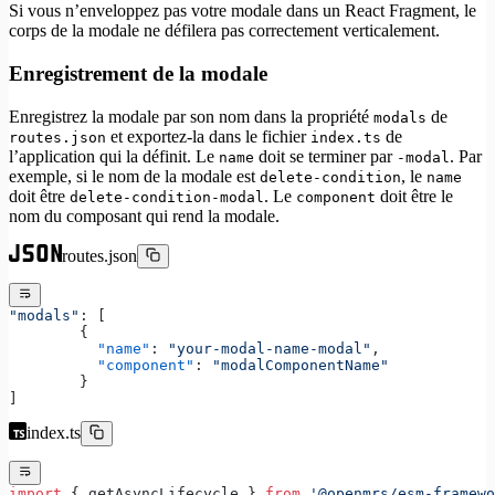
Si vous n’enveloppez pas votre modale dans un React Fragment, le
corps de la modale ne défilera pas correctement verticalement.
Enregistrement de la modale
Enregistrez la modale par son nom dans la propriété
de
modals
et exportez-la dans le fichier
de
routes.json
index.ts
l’application qui la définit. Le
doit se terminer par
. Par
name
-modal
exemple, si le nom de la modale est
, le
delete-condition
name
doit être
. Le
doit être le
delete-condition-modal
component
nom du composant qui rend la modale.
routes.json
"modals"
: [
	{
	  "name"
: 
"your-modal-name-modal"
,
	  "component"
: 
"modalComponentName"
	}
]
index.ts
import
 { getAsyncLifecycle } 
from
 '@openmrs/esm-framewo