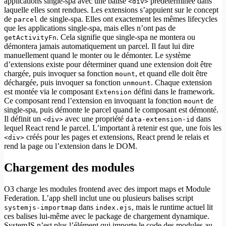
applications single-spa avec une balise
prédéterminée dans
<div>
laquelle elles sont rendues. Les extensions s’appuient sur le concept
de
de single-spa. Elles ont exactement les mêmes lifecycles
parcel
que les applications single-spa, mais elles n’ont pas de
. Cela signifie que single-spa ne montera ou
getActivityFn
démontera jamais automatiquement un parcel. Il faut lui dire
manuellement quand le monter ou le démonter. Le système
d’extensions existe pour déterminer quand une extension doit être
chargée, puis invoquer sa fonction
, et quand elle doit être
mount
déchargée, puis invoquer sa fonction
. Chaque extension
unmount
est montée via le composant
défini dans le framework.
Extension
Ce composant rend l’extension en invoquant la fonction
de
mount
single-spa, puis démonte le parcel quand le composant est démonté.
Il définit un
avec une propriété
dans
<div>
data-extension-id
lequel React rend le parcel. L’important à retenir est que, une fois les
créés pour les pages et extensions, React prend le relais et
<div>
rend la page ou l’extension dans le DOM.
Chargement des modules
O3 charge les modules frontend avec des import maps et Module
Federation. L’app shell inclut une ou plusieurs balises script
dans
, mais le runtime actuel lit
systemjs-importmap
index.ejs
ces balises lui-même avec le package de chargement dynamique.
SystemJS n’est plus l’élément qui importe le code des modules au