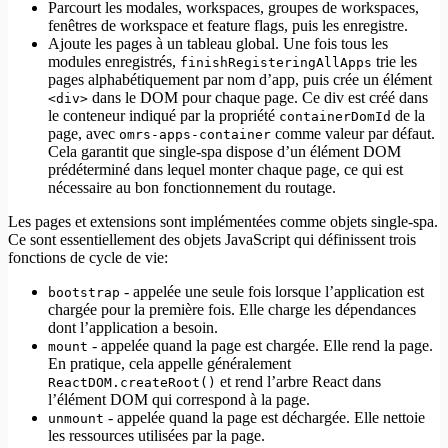
Parcourt les modales, workspaces, groupes de workspaces,
fenêtres de workspace et feature flags, puis les enregistre.
Ajoute les pages à un tableau global. Une fois tous les
modules enregistrés,
trie les
finishRegisteringAllApps
pages alphabétiquement par nom d’app, puis crée un élément
dans le DOM pour chaque page. Ce div est créé dans
<div>
le conteneur indiqué par la propriété
de la
containerDomId
page, avec
comme valeur par défaut.
omrs-apps-container
Cela garantit que single-spa dispose d’un élément DOM
prédéterminé dans lequel monter chaque page, ce qui est
nécessaire au bon fonctionnement du routage.
Les pages et extensions sont implémentées comme objets single-spa.
Ce sont essentiellement des objets JavaScript qui définissent trois
fonctions de cycle de vie:
- appelée une seule fois lorsque l’application est
bootstrap
chargée pour la première fois. Elle charge les dépendances
dont l’application a besoin.
- appelée quand la page est chargée. Elle rend la page.
mount
En pratique, cela appelle généralement
et rend l’arbre React dans
ReactDOM.createRoot()
l’élément DOM qui correspond à la page.
- appelée quand la page est déchargée. Elle nettoie
unmount
les ressources utilisées par la page.