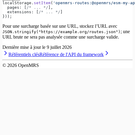
localStorage.
setItem
(
'openmrs-routes:@openmrs/esm-my-ap
  pages: [
/* ... */
],
  extensions: [
/* ... */
]
}));
Pour une surcharge basée sur une URL, stockez l’URL avec
; une
JSON.stringify("https://example.org/routes.json")
URL brute ne sera pas analysée comme une surcharge valide.
Dernière mise à jour le
9 juillet 2026
Référentiels clés
Référence de l'API du framework
©
2026
OpenMRS