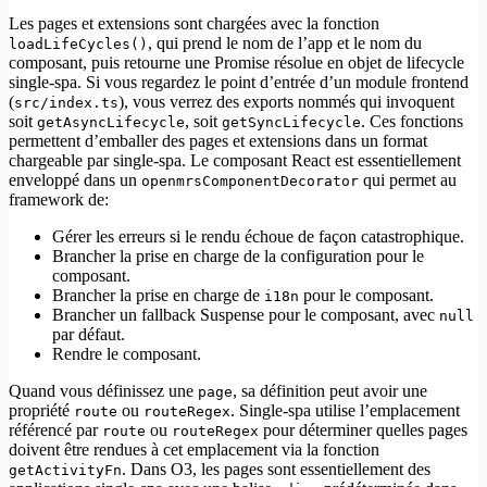
Les pages et extensions sont chargées avec la fonction
, qui prend le nom de l’app et le nom du
loadLifeCycles()
composant, puis retourne une Promise résolue en objet de lifecycle
single-spa. Si vous regardez le point d’entrée d’un module frontend
(
), vous verrez des exports nommés qui invoquent
src/index.ts
soit
, soit
. Ces fonctions
getAsyncLifecycle
getSyncLifecycle
permettent d’emballer des pages et extensions dans un format
chargeable par single-spa. Le composant React est essentiellement
enveloppé dans un
qui permet au
openmrsComponentDecorator
framework de:
Gérer les erreurs si le rendu échoue de façon catastrophique.
Brancher la prise en charge de la configuration pour le
composant.
Brancher la prise en charge de
pour le composant.
i18n
Brancher un fallback Suspense pour le composant, avec
null
par défaut.
Rendre le composant.
Quand vous définissez une
, sa définition peut avoir une
page
propriété
ou
. Single-spa utilise l’emplacement
route
routeRegex
référencé par
ou
pour déterminer quelles pages
route
routeRegex
doivent être rendues à cet emplacement via la fonction
. Dans O3, les pages sont essentiellement des
getActivityFn