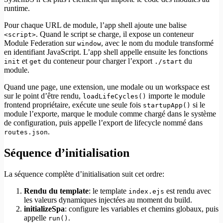
runtime.
Pour chaque URL de module, l’app shell ajoute une balise
. Quand le script se charge, il expose un conteneur
<script>
Module Federation sur
, avec le nom du module transformé
window
en identifiant JavaScript. L’app shell appelle ensuite les fonctions
et
du conteneur pour charger l’export
du
init
get
./start
module.
Quand une page, une extension, une modale ou un workspace est
sur le point d’être rendu,
importe le module
loadLifeCycles()
frontend propriétaire, exécute une seule fois
si le
startupApp()
module l’exporte, marque le module comme chargé dans le système
de configuration, puis appelle l’export de lifecycle nommé dans
.
routes.json
Séquence d’initialisation
La séquence complète d’initialisation suit cet ordre:
Rendu du template
: le template
est rendu avec
index.ejs
les valeurs dynamiques injectées au moment du build.
initializeSpa
: configure les variables et chemins globaux, puis
appelle
.
run()