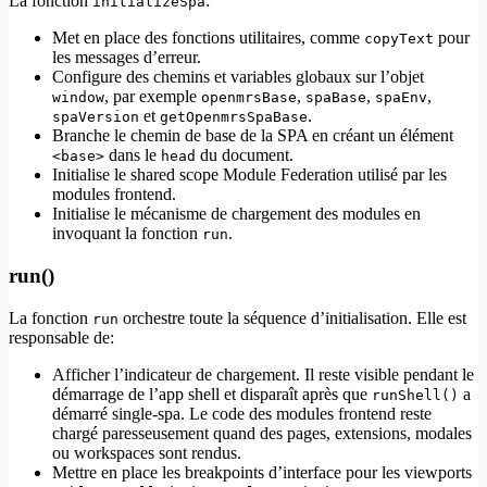
La fonction
:
initializeSpa
Met en place des fonctions utilitaires, comme
pour
copyText
les messages d’erreur.
Configure des chemins et variables globaux sur l’objet
, par exemple
,
,
,
window
openmrsBase
spaBase
spaEnv
et
.
spaVersion
getOpenmrsSpaBase
Branche le chemin de base de la SPA en créant un élément
dans le
du document.
<base>
head
Initialise le shared scope Module Federation utilisé par les
modules frontend.
Initialise le mécanisme de chargement des modules en
invoquant la fonction
.
run
run()
La fonction
orchestre toute la séquence d’initialisation. Elle est
run
responsable de:
Afficher l’indicateur de chargement. Il reste visible pendant le
démarrage de l’app shell et disparaît après que
a
runShell()
démarré single-spa. Le code des modules frontend reste
chargé paresseusement quand des pages, extensions, modales
ou workspaces sont rendus.
Mettre en place les breakpoints d’interface pour les viewports