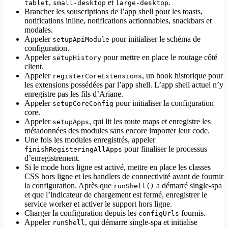
,
et
.
tablet
small-desktop
large-desktop
Brancher les souscriptions de l’app shell pour les toasts,
notifications inline, notifications actionnables, snackbars et
modales.
Appeler
pour initialiser le schéma de
setupApiModule
configuration.
Appeler
pour mettre en place le routage côté
setupHistory
client.
Appeler
, un hook historique pour
registerCoreExtensions
les extensions possédées par l’app shell. L’app shell actuel n’y
enregistre pas les fils d’Ariane.
Appeler
pour initialiser la configuration
setupCoreConfig
core.
Appeler
, qui lit les route maps et enregistre les
setupApps
métadonnées des modules sans encore importer leur code.
Une fois les modules enregistrés, appeler
pour finaliser le processus
finishRegisteringAllApps
d’enregistrement.
Si le mode hors ligne est activé, mettre en place les classes
CSS hors ligne et les handlers de connectivité avant de fournir
la configuration. Après que
a démarré single-spa
runShell()
et que l’indicateur de chargement est fermé, enregistrer le
service worker et activer le support hors ligne.
Charger la configuration depuis les
fournis.
configUrls
Appeler
, qui démarre single-spa et initialise
runShell