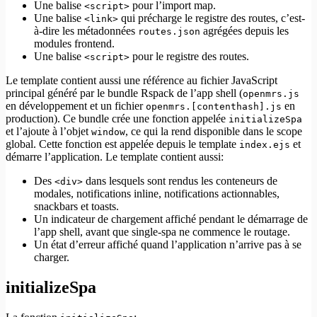
Une balise
pour l’import map.
<script>
Une balise
qui précharge le registre des routes, c’est-
<link>
à-dire les métadonnées
agrégées depuis les
routes.json
modules frontend.
Une balise
pour le registre des routes.
<script>
Le template contient aussi une référence au fichier JavaScript
principal généré par le bundle Rspack de l’app shell (
openmrs.js
en développement et un fichier
en
openmrs.[contenthash].js
production). Ce bundle crée une fonction appelée
initializeSpa
et l’ajoute à l’objet
, ce qui la rend disponible dans le scope
window
global. Cette fonction est appelée depuis le template
et
index.ejs
démarre l’application. Le template contient aussi:
Des
dans lesquels sont rendus les conteneurs de
<div>
modales, notifications inline, notifications actionnables,
snackbars et toasts.
Un indicateur de chargement affiché pendant le démarrage de
l’app shell, avant que single-spa ne commence le routage.
Un état d’erreur affiché quand l’application n’arrive pas à se
charger.
initializeSpa