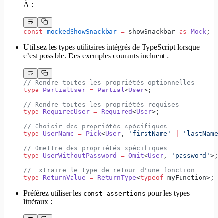
À :
const
 mockedShowSnackbar
 =
 showSnackbar 
as
 Mock
;
Utilisez les types utilitaires intégrés de TypeScript lorsque
c’est possible. Des exemples courants incluent :
// Rendre toutes les propriétés optionnelles
type
 PartialUser
 =
 Partial
<
User
>;
// Rendre toutes les propriétés requises
type
 RequiredUser
 =
 Required
<
User
>;
// Choisir des propriétés spécifiques
type
 UserName
 =
 Pick
<
User
, 
'firstName'
 |
 'lastName
// Omettre des propriétés spécifiques
type
 UserWithoutPassword
 =
 Omit
<
User
, 
'password'
>;
// Extraire le type de retour d'une fonction
type
 ReturnValue
 =
 ReturnType
<
typeof
 myFunction>;
Préférez utiliser les
pour les types
const assertions
littéraux :