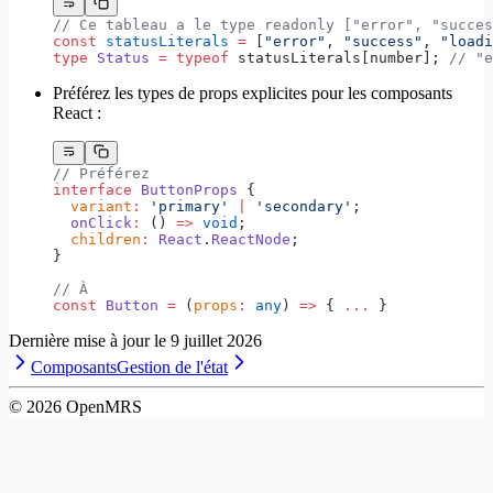
// Ce tableau a le type readonly ["error", "succes
const
 statusLiterals
 =
 [
"error"
, 
"success"
, 
"loadi
type
 Status
 =
 typeof
 statusLiterals[number]; 
// "e
Préférez les types de props explicites pour les composants
React :
// Préférez
interface
 ButtonProps
 {
  variant
:
 'primary'
 |
 'secondary'
;
  onClick
:
 () 
=>
 void
;
  children
:
 React
.
ReactNode
;
}
// À
const
 Button
 =
 (
props
:
 any
) 
=>
 { 
...
 }
Dernière mise à jour le
9 juillet 2026
Composants
Gestion de l'état
©
2026
OpenMRS