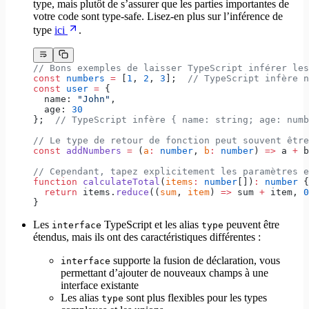
type, mais plutôt de s’assurer que les parties importantes de
votre code sont type-safe. Lisez-en plus sur l’inférence de
type
ici
.
// Bons exemples de laisser TypeScript inférer les
const
 numbers
 =
 [
1
, 
2
, 
3
];  
// TypeScript infère n
const
 user
 =
 {
  name: 
"John"
,
  age: 
30
};  
// TypeScript infère { name: string; age: numb
// Le type de retour de fonction peut souvent être
const
 addNumbers
 =
 (
a
:
 number
, 
b
:
 number
) 
=>
 a 
+
 b
// Cependant, tapez explicitement les paramètres e
function
 calculateTotal
(
items
:
 number
[])
:
 number
 {
  return
 items.
reduce
((
sum
, 
item
) 
=>
 sum 
+
 item, 
0
}
Les
TypeScript et les alias
peuvent être
interface
type
étendus, mais ils ont des caractéristiques différentes :
supporte la fusion de déclaration, vous
interface
permettant d’ajouter de nouveaux champs à une
interface existante
Les alias
sont plus flexibles pour les types
type