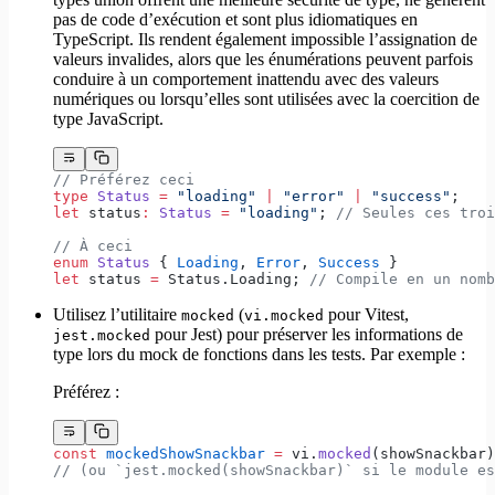
pas de code d’exécution et sont plus idiomatiques en
TypeScript. Ils rendent également impossible l’assignation de
valeurs invalides, alors que les énumérations peuvent parfois
conduire à un comportement inattendu avec des valeurs
numériques ou lorsqu’elles sont utilisées avec la coercition de
type JavaScript.
// Préférez ceci
type
 Status
 =
 "loading"
 |
 "error"
 |
 "success"
;
let
 status
:
 Status
 =
 "loading"
; 
// Seules ces troi
// À ceci
enum
 Status
 { 
Loading
, 
Error
, 
Success
 }
let
 status 
=
 Status.Loading; 
// Compile en un nomb
Utilisez l’utilitaire
(
pour Vitest,
mocked
vi.mocked
pour Jest) pour préserver les informations de
jest.mocked
type lors du mock de fonctions dans les tests. Par exemple :
Préférez :
const
 mockedShowSnackbar
 =
 vi.
mocked
(showSnackbar)
// (ou `jest.mocked(showSnackbar)` si le module es