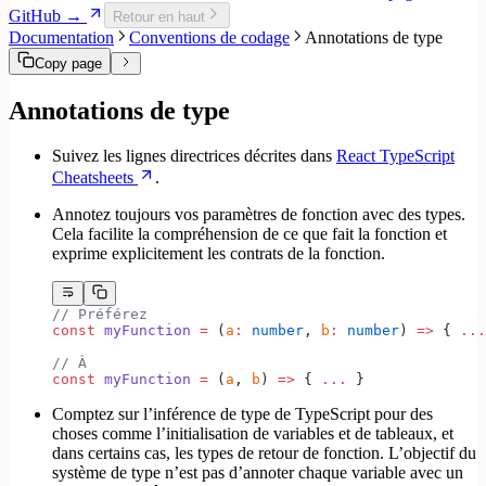
Migrer vers Core v6
GitHub →
Retour en haut
Migrer vers Core v5
Documentation
Conventions de codage
Annotations de type
Copy page
Annotations de type
Suivez les lignes directrices décrites dans
React TypeScript
Cheatsheets
.
Annotez toujours vos paramètres de fonction avec des types.
Cela facilite la compréhension de ce que fait la fonction et
exprime explicitement les contrats de la fonction.
// Préférez
const
 myFunction
 =
 (
a
:
 number
, 
b
:
 number
) 
=>
 { 
...
// À
const
 myFunction
 =
 (
a
, 
b
) 
=>
 { 
...
 }
Comptez sur l’inférence de type de TypeScript pour des
choses comme l’initialisation de variables et de tableaux, et
dans certains cas, les types de retour de fonction. L’objectif du
système de type n’est pas d’annoter chaque variable avec un