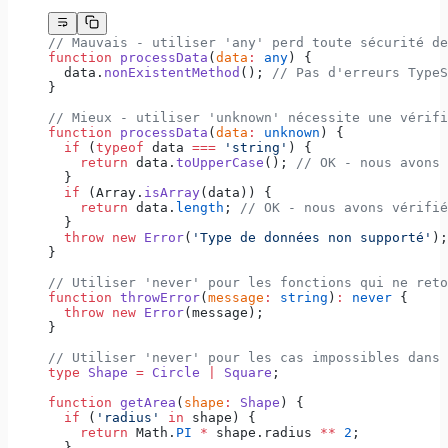
// Mauvais - utiliser 'any' perd toute sécurité de
function
 processData
(
data
:
 any
) {
  data.
nonExistentMethod
(); 
// Pas d'erreurs TypeS
}
// Mieux - utiliser 'unknown' nécessite une vérifi
function
 processData
(
data
:
 unknown
) {
  if
 (
typeof
 data 
===
 'string'
) {
    return
 data.
toUpperCase
(); 
// OK - nous avons 
  }
  if
 (Array.
isArray
(data)) {
    return
 data.
length
; 
// OK - nous avons vérifié
  }
  throw
 new
 Error
(
'Type de données non supporté'
);
}
// Utiliser 'never' pour les fonctions qui ne reto
function
 throwError
(
message
:
 string
)
:
 never
 {
  throw
 new
 Error
(message);
}
// Utiliser 'never' pour les cas impossibles dans 
type
 Shape
 =
 Circle
 |
 Square
;
function
 getArea
(
shape
:
 Shape
) {
  if
 (
'radius'
 in
 shape) {
    return
 Math.
PI
 *
 shape.radius 
**
 2
;
  }