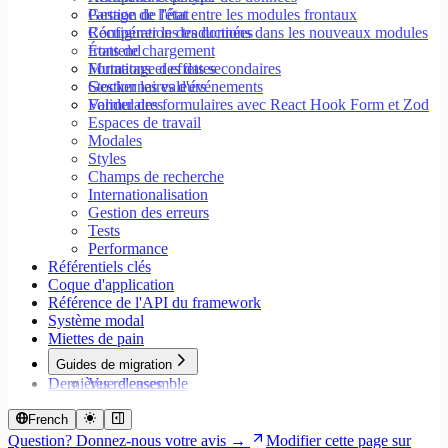
Partage de l'état entre les modules frontaux
Gestion de l'état
Configurer les traductions dans les nouveaux modules
Récupération des données
frontend
États de chargement
Formatage des dates
Mutations et effets secondaires
Stocker les valeurs
Gestionnaires d'événements
Valider des formulaires avec React Hook Form et Zod
Formulaires
Espaces de travail
Modales
Styles
Champs de recherche
Internationalisation
Gestion des erreurs
Tests
Performance
Référentiels clés
Coque d'application
Référence de l'API du framework
Système modal
Miettes de pain
Guides de migration
Dernières releases
Vue d'ensemble
Migrer vers Core v9
Migrer vers Rspack et Vitest
French
Migrer vers Workspace v2
Question? Donnez-nous votre avis →
Modifier cette page sur