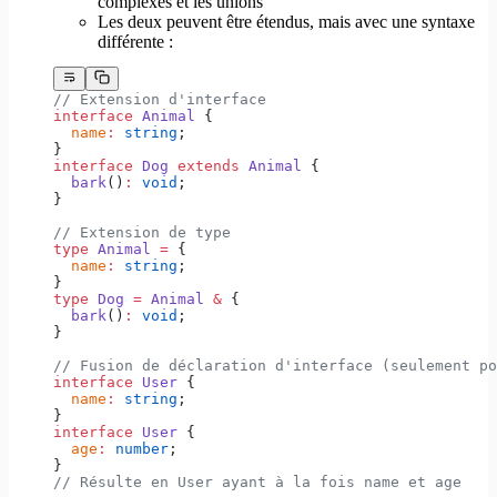
complexes et les unions
Les deux peuvent être étendus, mais avec une syntaxe
différente :
// Extension d'interface
interface
 Animal
 {
  name
:
 string
;
}
interface
 Dog
 extends
 Animal
 {
  bark
()
:
 void
;
}
// Extension de type
type
 Animal
 =
 {
  name
:
 string
;
}
type
 Dog
 =
 Animal
 &
 {
  bark
()
:
 void
;
}
// Fusion de déclaration d'interface (seulement po
interface
 User
 {
  name
:
 string
;
}
interface
 User
 {
  age
:
 number
;
}
// Résulte en User ayant à la fois name et age