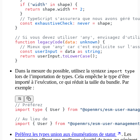
  if
 (
'width'
 in
 shape) {
    return
 shape.width 
**
 2
;
  }
  // TypeScript s'assurera que nous avons géré tou
  const
 exhaustiveCheck
:
 never
 =
 shape;
}
// Si vous devez utiliser 'any', envisagez d'utili
function
 legacyCode
(
data
:
 unknown
) {
  // Mieux que 'any' car c'est explicite sur l'ass
  const
 userInput
 =
 data 
as
 string
;
  return
 userInput.
toLowerCase
();
}
Dans la mesure du possible, utilisez la syntaxe
import type
lors de l’importation de types. Cela empêche le type d’être
importé à l’exécution, ce qui réduit la taille du bundle. Par
exemple :
// Préférez
import
 type
 { User } 
from
 "@openmrs/esm-user-manag
// Au lieu de
import
 { User } 
from
 "@openmrs/esm-user-management
Préférez les types union aux énumérations de statut
. Les
types union offrent une meilleure sécurité de type, ne génèrent